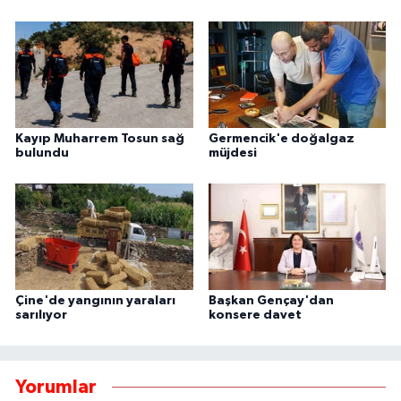
Kayıp Muharrem Tosun sağ
Germencik'e doğalgaz
bulundu
müjdesi
Çine'de yangının yaraları
Başkan Gençay'dan
sarılıyor
konsere davet
Yorumlar