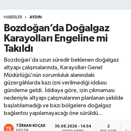
HABERLER
AYDIN
Bozdoğan’da Doğalgaz
Karayolları Engeline mi
Takıldı
Bozdoğan'da uzun süredir beklenen doğalgaz
altyapı çalışmalarında, Karayolları Genel
Müdürlüğü'nün sorumluluk alanındaki
güzergâhlarda kazı izni verilmediği iddiası
gündeme geldi. İddiaya göre, izin çıkmaması
nedeniyle altyapı çalışmalarının planlanan şekilde
başlatılamadığı ve bazı bölgelere doğalgaz
bağlantısı yapılamayacağı öne sürüldü..
TÜRKAN KOÇAK
30.06.2026 - 14:54
2
EDITÖR
YAYINLANMA
PAYLAŞIM
OK