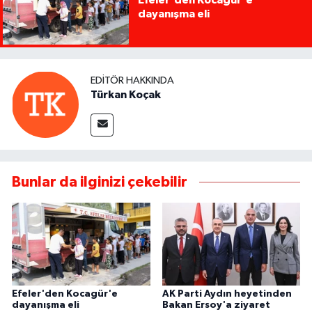
dayanışma eli
EDITÖR HAKKINDA
Türkan Koçak
Bunlar da ilginizi çekebilir
Efeler'den Kocagür'e
AK Parti Aydın heyetinden
dayanışma eli
Bakan Ersoy'a ziyaret