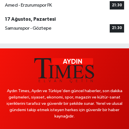
Amed - Erzurumspor FK
21:30
17 Ağustos, Pazartesi
Samsunspor - Göztepe
21:30
Aydın Times, Aydın ve Türkiye’den güncel haberler, son dakika
gelişmeleri, siyaset, ekonomi, spor, magazin ve kültür-sanat
içeriklerini tarafsız ve güvenilir bir şekilde sunar. Yerel ve ulusal
gündemi takip etmek isteyen herkes için güvenilir bir haber
kaynağıdır.