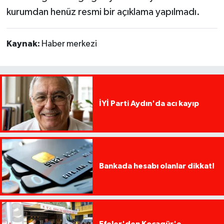
kurumdan henüz resmi bir açıklama yapılmadı.
Kaynak:
Haber merkezi
İYİ Parti Aydın'da acı kayıp
Bankada hesabı olanlar dikkat!
Efeler'den Kocagür'e