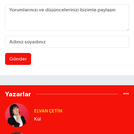
Gönder
Yazarlar
ELVAN ÇETIN
Kül