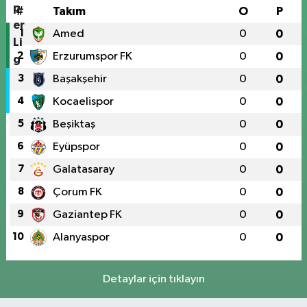
#
Takım
O
P
1
Amed
0
0
2
Erzurumspor FK
0
0
3
Başakşehir
0
0
4
Kocaelispor
0
0
5
Beşiktaş
0
0
6
Eyüpspor
0
0
7
Galatasaray
0
0
8
Çorum FK
0
0
9
Gaziantep FK
0
0
10
Alanyaspor
0
0
Detaylar için tıklayın