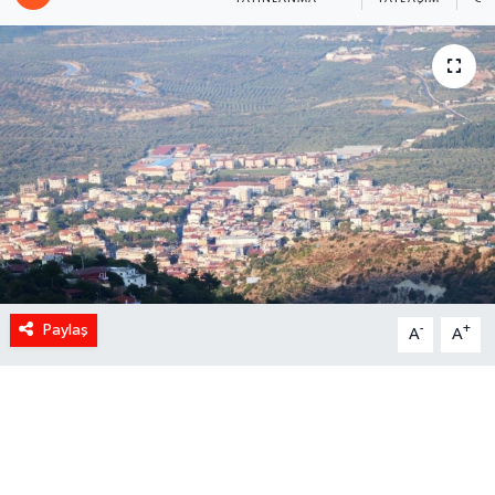
Paylaş
-
+
A
A