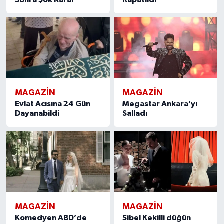
MAGAZIN
MAGAZIN
Evlat Acısına 24 Gün
Megastar Ankara’yı
Dayanabildi
Salladı
MAGAZIN
MAGAZIN
Komedyen ABD’de
Sibel Kekilli düğün