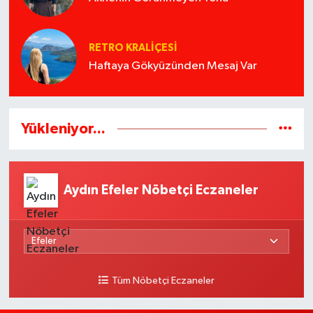
RETRO KRALIÇESI
Haftaya Gökyüzünden Mesaj Var
Yükleniyor...
Aydın Efeler Nöbetçi Eczaneler
Tüm Nöbetçi Eczaneler