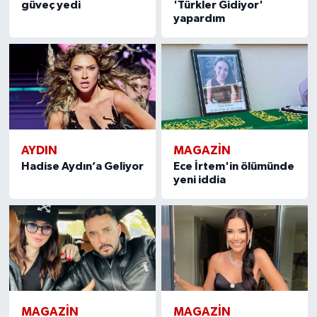
güveç yedi
'Türkler Gidiyor'
yapardım
AYDIN
MAGAZIN
Hadise Aydın’a Geliyor
Ece İrtem'in ölümünde
yeni iddia
MAGAZIN
MAGAZIN