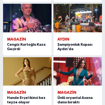
MAGAZIN
AYDIN
Cengiz Kurtoğlu Kaza
Şampiyonluk Kupası
Geçirdi
Aydın’da
MAGAZIN
MAGAZIN
Hande Erçel ikinci kez
Ünlü oryantal Asena
teyze oluyor
dansı bıraktı