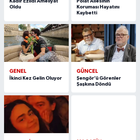
Kadir Ezildi Ameliyat
Polat Ailesinin
Oldu
Koruması Hayatını
Kaybetti
GENEL
GÜNCEL
İkinci Kez Gelin Oluyor
Şengör’ü Görenler
Şaşkına Döndü