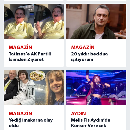
MAGAZIN
MAGAZIN
Tatlıses’e AK Partili
20 yıldır beddua
İsimden Ziyaret
işitiyorum
MAGAZIN
AYDIN
Yediği makarna olay
Melis Fis Aydın’da
oldu
Konser Verecek