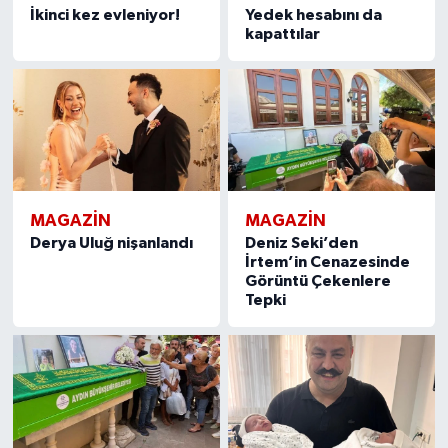
İkinci kez evleniyor!
Yedek hesabını da
kapattılar
MAGAZIN
MAGAZIN
Derya Uluğ nişanlandı
Deniz Seki’den
İrtem’in Cenazesinde
Görüntü Çekenlere
Tepki