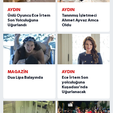
AYDIN
AYDIN
Ünlü Oyuncu Ece İrtem
Tanınmış İşletmeci
Son Yolculuğuna
Ahmet Ayvaz Amca
Uğurlandı
Oldu
MAGAZIN
AYDIN
Dua Lipa Balayında
Ece İrtem Son
yolculuğuna
Kuşadası’nda
Uğurlanacak