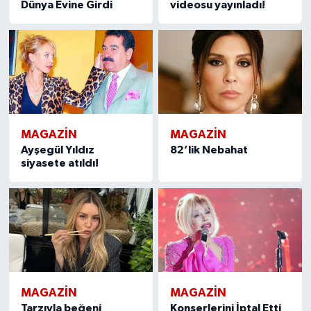
Dünya Evine Girdi
videosu yayınladı!
MAGAZIN
MAGAZIN
Ayşegül Yıldız
82’lik Nebahat
siyasete atıldı!
MAGAZIN
MAGAZIN
Tarzıyla beğeni
Konserlerini İptal Etti