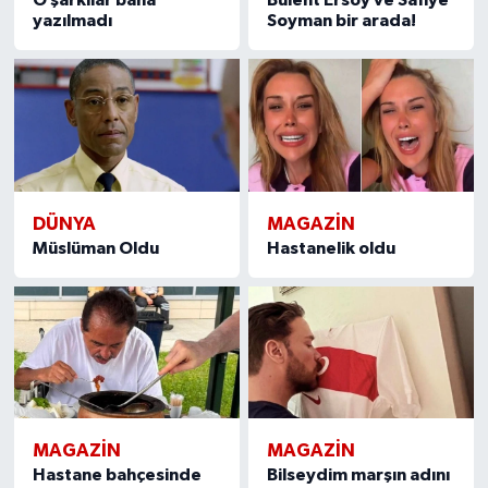
yazılmadı
Soyman bir arada!
DÜNYA
MAGAZIN
Müslüman Oldu
Hastanelik oldu
MAGAZIN
MAGAZIN
Hastane bahçesinde
Bilseydim marşın adını