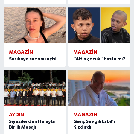
MAGAZIN
MAGAZIN
Sarıkaya sezonu açtı!
“Altın çocuk” hasta mı?
AYDIN
MAGAZIN
Siyasilerden Halayla
Genç Sevgili Erbil’i
Birlik Mesajı
Kızdırdı