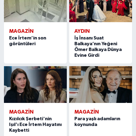
MAGAZIN
AYDIN
Ece İrtem’in son
İş İnsanı Suat
görüntüleri
Balkaya’nın Yeğeni
Ömer Balkaya Dünya
Evine Girdi
MAGAZIN
MAGAZIN
Kızılcık Şerbeti'nin
Para yaşlı adamların
Işıl'ı Ece İrtem Hayatını
koynunda
Kaybetti