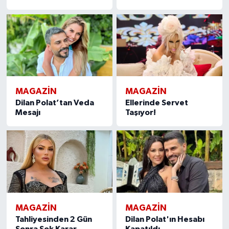
MAGAZIN
MAGAZIN
Dilan Polat’tan Veda
Ellerinde Servet
Mesajı
Taşıyor!
MAGAZIN
MAGAZIN
Tahliyesinden 2 Gün
Dilan Polat'ın Hesabı
Sonra Şok Karar
Kapatıldı