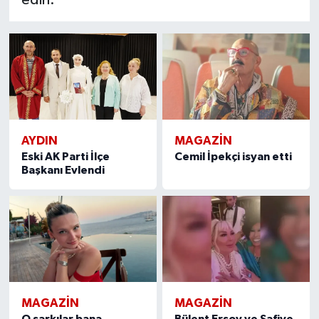
AYDIN
MAGAZIN
Eski AK Parti İlçe
Cemil İpekçi isyan etti
Başkanı Evlendi
MAGAZIN
MAGAZIN
O şarkılar bana
Bülent Ersoy ve Safiye