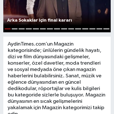
Magazin
Arka Sokaklar için final kararı
1
2
3
4
5
6
7
8
9
10
11
12
13
14
15
AydinTimes.com’un Magazin
kategorisinde; ünlülerin gündelik hayatı,
dizi ve film dünyasındaki gelişmeler,
konserler, özel davetler, moda trendleri
ve sosyal medyada öne çıkan magazin
haberlerini bulabilirsiniz. Sanat, müzik ve
eğlence dünyasından en güncel
dedikodular, röportajlar ve kulis bilgileri
bu kategoride sizlerle buluşuyor. Magazin
dünyasının en sıcak gelişmelerini
yakalamak için Magazin kategorimizi takip
edin.