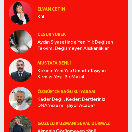
ELVAN ÇETIN
Kül
CESUR YÜREK
Aydın Siyasetinde Yeni Yıl: Değişen
Takvim, Değişmeyen Alışkanlıklar
MUSTAFA BENLI
Kokina: Yeni Yıla Umudu Taşıyan
Kırmızı-Yeşil Bir Masal
ÖZGÜR'CE SAĞLIKLI YAŞAM
Kader Değil, Keder: Dertleriniz
DNA'nıza mı İşliyor Acaba?
GÜZELLIK UZMANI SEVAL DURMAZ
Aknenin Görünmeyen Yönü