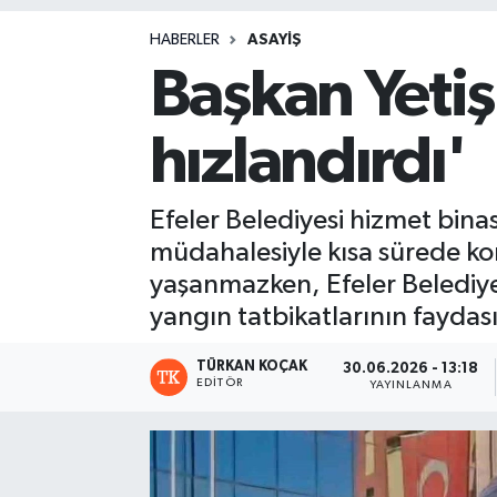
Magazin
HABERLER
ASAYIŞ
Başkan Yetişk
hızlandırdı'
Efeler Belediyesi hizmet binas
müdahalesiyle kısa sürede kon
yaşanmazken, Efeler Belediye 
yangın tatbikatlarının faydas
TÜRKAN KOÇAK
30.06.2026 - 13:18
EDITÖR
YAYINLANMA