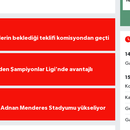
1
lerin beklediği teklifi komisyondan geçti
1
Ga
en Şampiyonlar Ligi'nde avantajlı
1
Ko
Ka
i Adnan Menderes Stadyumu yükseliyor
Ge
Ga