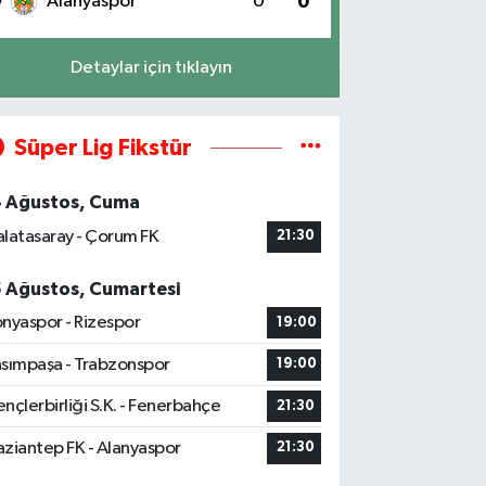
0
Alanyaspor
0
0
Detaylar için tıklayın
Süper Lig Fikstür
4 Ağustos, Cuma
latasaray - Çorum FK
21:30
5 Ağustos, Cumartesi
nyaspor - Rizespor
19:00
sımpaşa - Trabzonspor
19:00
nçlerbirliği S.K. - Fenerbahçe
21:30
ziantep FK - Alanyaspor
21:30