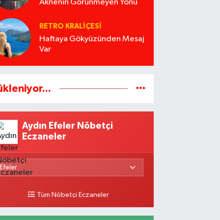
Aknenin Görünmeyen Yönü
RETRO KRALIÇESI
Haftaya Gökyüzünden Mesaj
Var
ükleniyor...
Aydın Efeler Nöbetçi
Eczaneler
Tüm Nöbetçi Eczaneler