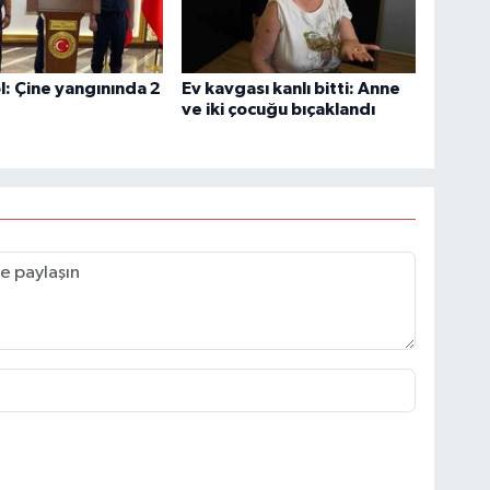
ol: Çine yangınında 2
Ev kavgası kanlı bitti: Anne
ve iki çocuğu bıçaklandı