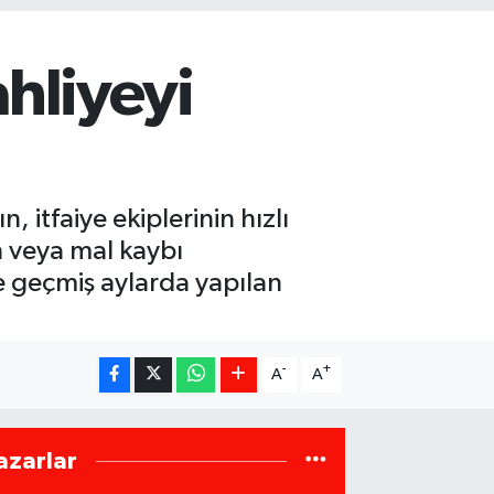
ahliyeyi
 itfaiye ekiplerinin hızlı
n veya mal kaybı
e geçmiş aylarda yapılan
-
+
A
A
azarlar