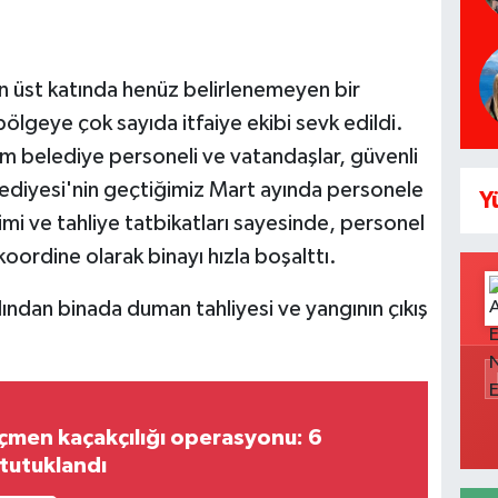
en üst katında henüz belirlenemeyen bir
bölgeye çok sayıda itfaiye ekibi sevk edildi.
m belediye personeli ve vatandaşlar, güvenli
Belediyesi'nin geçtiğimiz Mart ayında personele
Y
imi ve tahliye tatbikatları sayesinde, personel
koordine olarak binayı hızla boşalttı.
dından binada duman tahliyesi ve yangının çıkış
çmen kaçakçılığı operasyonu: 6
tutuklandı