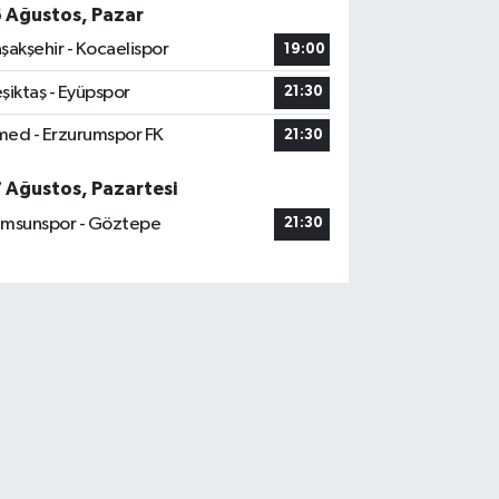
6 Ağustos, Pazar
şakşehir - Kocaelispor
19:00
şiktaş - Eyüpspor
21:30
ed - Erzurumspor FK
21:30
7 Ağustos, Pazartesi
msunspor - Göztepe
21:30