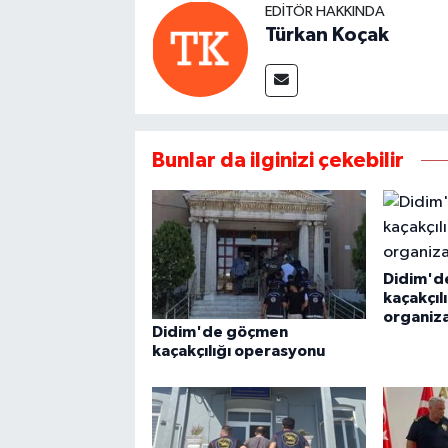
EDITÖR HAKKINDA
Türkan Koçak
Bunlar da ilginizi çekebilir
Didim'd
kaçakçıl
organiza
Didim'de göçmen
kaçakçılığı operasyonu