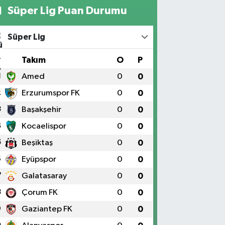
Süper Lig Puan Durumu
Süper Lig
#
Takım
O
P
1
Amed
0
0
2
Erzurumspor FK
0
0
3
Başakşehir
0
0
4
Kocaelispor
0
0
5
Beşiktaş
0
0
6
Eyüpspor
0
0
7
Galatasaray
0
0
8
Çorum FK
0
0
9
Gaziantep FK
0
0