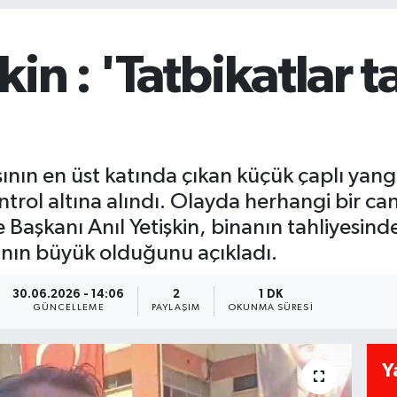
in : 'Tatbikatlar t
ının en üst katında çıkan küçük çaplı yangın,
trol altına alındı. Olayda herhangi bir ca
Başkanı Anıl Yetişkin, binanın tahliyesind
ının büyük olduğunu açıkladı.
30.06.2026 - 14:06
2
1 DK
GÜNCELLEME
PAYLAŞIM
OKUNMA SÜRESI
Y