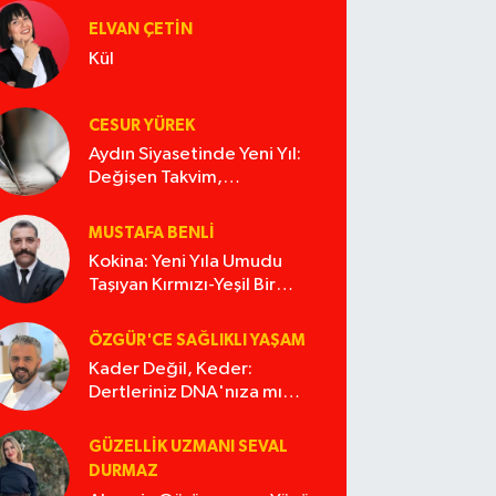
ELVAN ÇETIN
Kül
CESUR YÜREK
Aydın Siyasetinde Yeni Yıl:
Değişen Takvim,
Değişmeyen Alışkanlıklar
MUSTAFA BENLI
Kokina: Yeni Yıla Umudu
Taşıyan Kırmızı-Yeşil Bir
Masal
ÖZGÜR'CE SAĞLIKLI YAŞAM
Kader Değil, Keder:
Dertleriniz DNA'nıza mı
İşliyor Acaba?
GÜZELLIK UZMANI SEVAL
DURMAZ