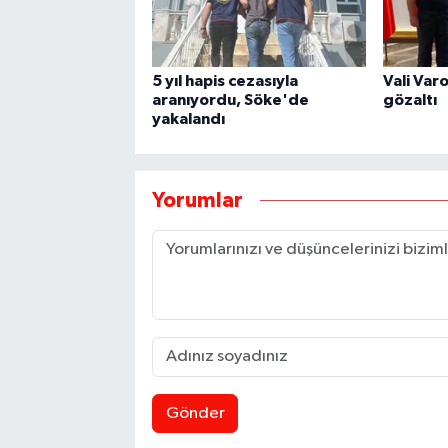
5 yıl hapis cezasıyla
Vali Var
aranıyordu, Söke'de
gözaltı
yakalandı
Yorumlar
Gönder