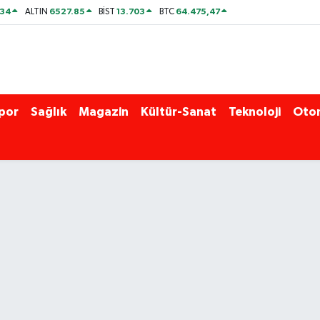
534
6527.85
13.703
64.475,47
ALTIN
BİST
BTC
por
Sağlık
Magazin
Kültür-Sanat
Teknoloji
Oto