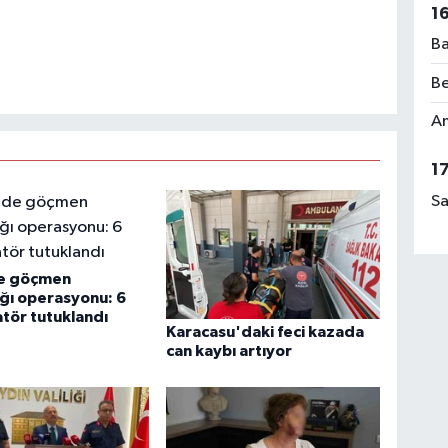
1
Ba
Be
Am
1
Sa
e göçmen
ığı operasyonu: 6
tör tutuklandı
Karacasu'daki feci kazada
can kaybı artıyor