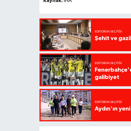
Kaynak:
İHA
EDITÖRÜN SEÇTIĞI
Şehit ve gazi
EDITÖRÜN SEÇTIĞI
Fenerbahçe'd
galibiyet
EDITÖRÜN SEÇTIĞI
Aydın'ın yen