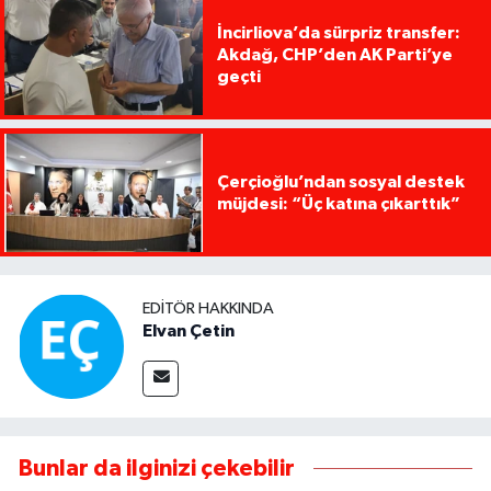
İncirliova’da sürpriz transfer:
Akdağ, CHP’den AK Parti’ye
geçti
Çerçioğlu’ndan sosyal destek
müjdesi: “Üç katına çıkarttık”
EDITÖR HAKKINDA
Elvan Çetin
Bunlar da ilginizi çekebilir