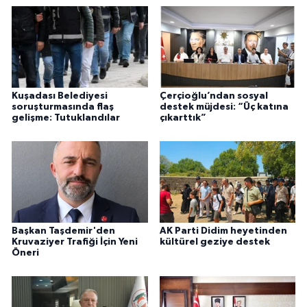
Kuşadası Belediyesi
Çerçioğlu’ndan sosyal
soruşturmasında flaş
destek müjdesi: “Üç katına
gelişme: Tutuklandılar
çıkarttık”
Başkan Taşdemir'den
AK Parti Didim heyetinden
Kruvaziyer Trafiği İçin Yeni
kültürel geziye destek
Öneri