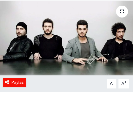
Paylaş
-
+
A
A