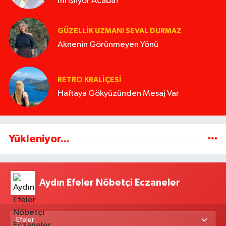
mı İşliyor Acaba?
GÜZELLIK UZMANI SEVAL DURMAZ
Aknenin Görünmeyen Yönü
RETRO KRALIÇESI
Haftaya Gökyüzünden Mesaj Var
Yükleniyor...
Aydın Efeler Nöbetçi Eczaneler