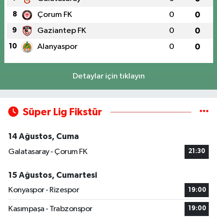
8
Çorum FK
0
0
9
Gaziantep FK
0
0
10
Alanyaspor
0
0
Detaylar için tıklayın
Süper Lig Fikstür
14 Ağustos, Cuma
Galatasaray - Çorum FK
21:30
15 Ağustos, Cumartesi
Konyaspor - Rizespor
19:00
Kasımpaşa - Trabzonspor
19:00