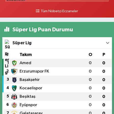
Tüm Nöbetçi Eczaneler
Süper Lig Puan Durumu
Süper Lig
#
Takım
O
P
1
Amed
0
0
2
Erzurumspor FK
0
0
3
Başakşehir
0
0
4
Kocaelispor
0
0
5
Beşiktaş
0
0
6
Eyüpspor
0
0
7
Galatasaray
0
0