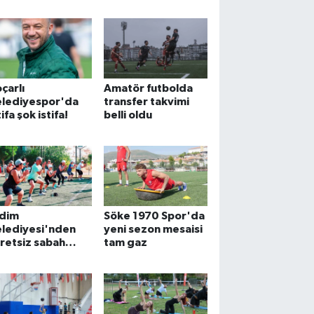
libiyet
yükseliyor
çarlı
Amatör futbolda
elediyespor'da
transfer takvimi
tifa şok istifa!
belli oldu
idim
Söke 1970 Spor'da
elediyesi'nden
yeni sezon mesaisi
retsiz sabah
tam gaz
zersizleri