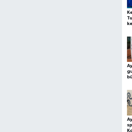
Ke
Tu
ke
Ay
gu
bü
Ay
sp
K