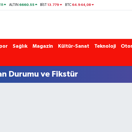
11
6660.55
13.779
64.944,08
ALTIN
BİST
BTC
por
Sağlık
Magazin
Kültür-Sanat
Teknoloji
Oto
an Durumu ve Fikstür