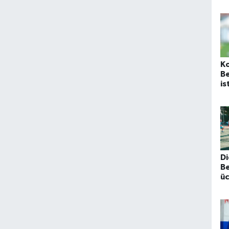
ga
Ko
B
is
D
B
üc
eg