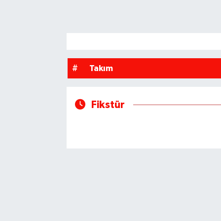
Magazin
#
Takım
Fikstür