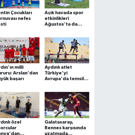
ntin Çocukları
Açık havada spor
rnuvası nefes
etkinlikleri
sti
Ağustos'ta da
sürecek
dın'ın milli
Aydınlı atlet
ruru: Arslan'dan
Türkiye'yi
yük başarı
Avrupa'da temsil
edecek
dınlı özel
Galatasaray,
orcular
Rennes karşısında
onya'dan
uzatmada