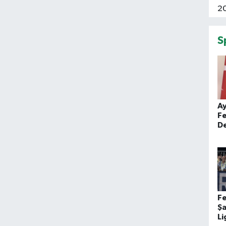
S
A
Fe
D
İb
F
Ş
Li