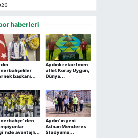
por haberleri
ydın
Aydınlı rekortmen
nerbahçeliler
atlet Koray Uygun,
ernek başkanı
Dünya
rahim Kaya oldu
Şampiyonası'nda
enerbahçe'den
Aydın'ın yeni
ampiyonlar
Adnan Menderes
gi'nde avantajlı
Stadyumu