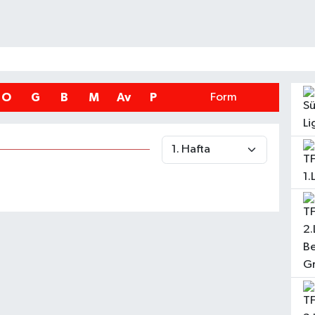
O
G
B
M
Av
P
Form