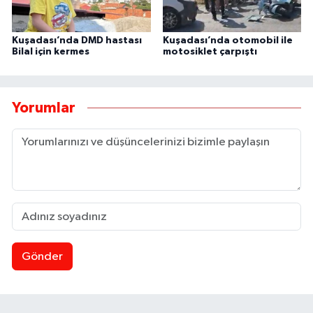
Kuşadası’nda DMD hastası
Kuşadası’nda otomobil ile
Bilal için kermes
motosiklet çarpıştı
Yorumlar
Gönder