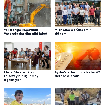
Yol trafiğe kapatıldı!
MHP Çine’de Özdemir
Vatandaşlar film gibi izledi
dönemi
Efeler’de çocuklar
Aydın'da Termometreler 42
felsefeyle düşünmeyi
derece olacak!
öğreniyor