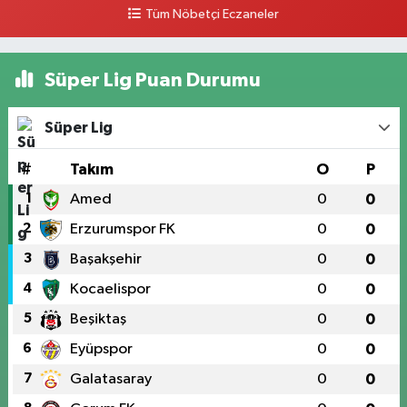
Tüm Nöbetçi Eczaneler
Süper Lig Puan Durumu
Süper Lig
#
Takım
O
P
1
Amed
0
0
2
Erzurumspor FK
0
0
3
Başakşehir
0
0
4
Kocaelispor
0
0
5
Beşiktaş
0
0
6
Eyüpspor
0
0
7
Galatasaray
0
0