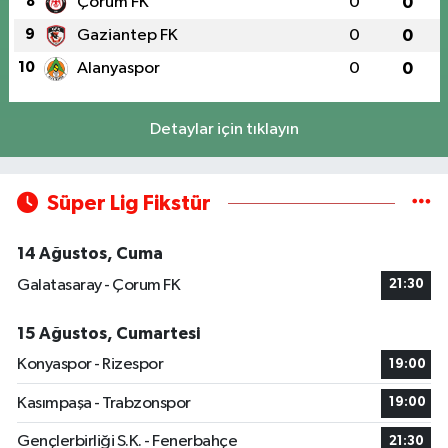
8
Çorum FK
0
0
9
Gaziantep FK
0
0
10
Alanyaspor
0
0
Detaylar için tıklayın
Süper Lig Fikstür
14 Ağustos, Cuma
Galatasaray - Çorum FK
21:30
15 Ağustos, Cumartesi
Konyaspor - Rizespor
19:00
Kasımpaşa - Trabzonspor
19:00
Gençlerbirliği S.K. - Fenerbahçe
21:30