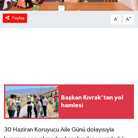
Paylaş
-
+
A
A
Başkan Kıvrak’tan yol
hamlesi
30 Haziran Koruyucu Aile Günü dolayısıyla