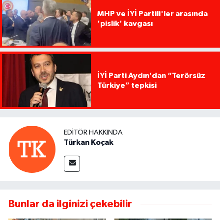
MHP ve İYİ Partili'ler arasında
'pislik' kavgası
İYİ Parti Aydın’dan “Terörsüz
Türkiye” tepkisi
EDITÖR HAKKINDA
Türkan Koçak
Bunlar da ilginizi çekebilir