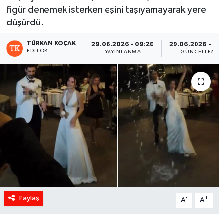
figür denemek isterken eşini taşıyamayarak yere
düşürdü.
TÜRKAN KOÇAK
29.06.2026 - 09:28
29.06.2026 - 0
EDITÖR
YAYINLANMA
GÜNCELLEM
Paylaş
-
+
A
A