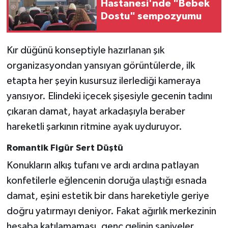
Hastanesi'nde "Bebek
Dostu" sempozyumu
Kır düğünü konseptiyle hazırlanan şık
organizasyondan yansıyan görüntülerde, ilk
etapta her şeyin kusursuz ilerlediği kameraya
yansıyor. Elindeki içecek şişesiyle gecenin tadını
çıkaran damat, hayat arkadaşıyla beraber
hareketli şarkının ritmine ayak uyduruyor.
Romantik Figür Sert Düştü
Konukların alkış tufanı ve ardı ardına patlayan
konfetilerle eğlencenin doruğa ulaştığı esnada
damat, eşini estetik bir dans hareketiyle geriye
doğru yatırmayı deniyor. Fakat ağırlık merkezinin
hesaba katılamaması, genç gelinin saniyeler