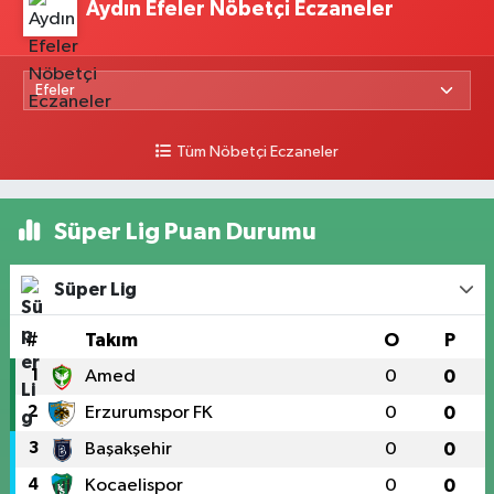
Aydın Efeler Nöbetçi Eczaneler
Tüm Nöbetçi Eczaneler
Süper Lig Puan Durumu
Süper Lig
#
Takım
O
P
1
Amed
0
0
2
Erzurumspor FK
0
0
3
Başakşehir
0
0
4
Kocaelispor
0
0