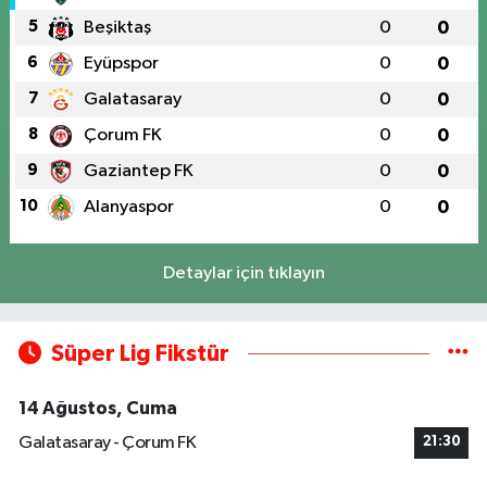
5
Beşiktaş
0
0
6
Eyüpspor
0
0
7
Galatasaray
0
0
8
Çorum FK
0
0
9
Gaziantep FK
0
0
10
Alanyaspor
0
0
Detaylar için tıklayın
Süper Lig Fikstür
14 Ağustos, Cuma
Galatasaray - Çorum FK
21:30