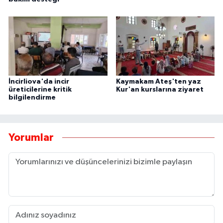
İncirliova'da incir
Kaymakam Ateş'ten yaz
üreticilerine kritik
Kur'an kurslarına ziyaret
bilgilendirme
Yorumlar