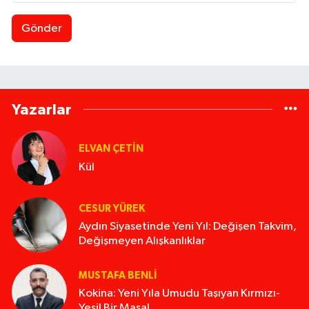
Gönder
Yazarlar
ELVAN ÇETIN
Kül
CESUR YÜREK
Aydın Siyasetinde Yeni Yıl: Değişen Takvim,
Değişmeyen Alışkanlıklar
MUSTAFA BENLI
Kokina: Yeni Yıla Umudu Taşıyan Kırmızı-
Yeşil Bir Masal