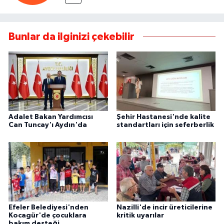
Bunlar da ilginizi çekebilir
Adalet Bakan Yardımcısı
Şehir Hastanesi'nde kalite
Can Tuncay'ı Aydın'da
standartları için seferberlik
Efeler Belediyesi'nden
Nazilli'de incir üreticilerine
Kocagür'de çocuklara
kritik uyarılar
bakım desteği