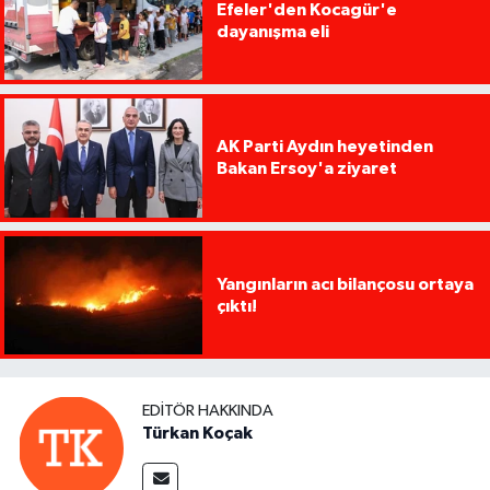
Efeler'den Kocagür'e
dayanışma eli
AK Parti Aydın heyetinden
Bakan Ersoy'a ziyaret
Yangınların acı bilançosu ortaya
çıktı!
EDITÖR HAKKINDA
Türkan Koçak