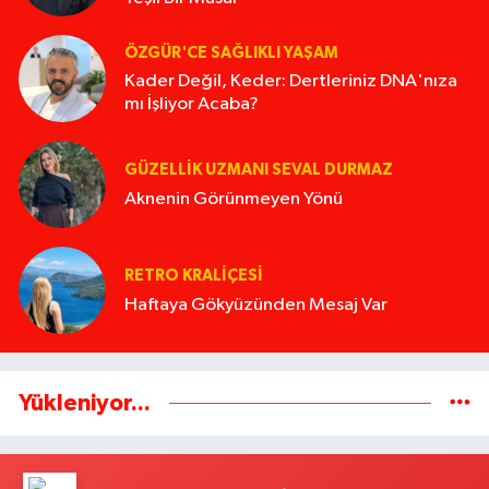
ÖZGÜR'CE SAĞLIKLI YAŞAM
Kader Değil, Keder: Dertleriniz DNA'nıza
mı İşliyor Acaba?
GÜZELLIK UZMANI SEVAL DURMAZ
Aknenin Görünmeyen Yönü
RETRO KRALIÇESI
Haftaya Gökyüzünden Mesaj Var
Yükleniyor...