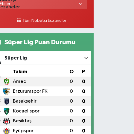
Tüm Nöbetçi Eczaneler
Süper Lig Puan Durumu
Süper Lig
#
Takım
O
P
1
Amed
0
0
2
Erzurumspor FK
0
0
3
Başakşehir
0
0
4
Kocaelispor
0
0
5
Beşiktaş
0
0
6
Eyüpspor
0
0