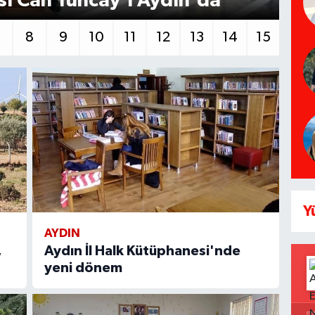
sı Can Tuncay'ı Aydın'da
se
7
8
9
10
11
12
13
14
15
Y
AYDIN
,
Aydın İl Halk Kütüphanesi'nde
yeni dönem