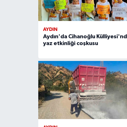
AYDIN
Aydın'da Cihanoğlu Külliyesi'n
yaz etkinliği coşkusu