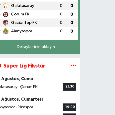
7
Galatasaray
0
0
8
Çorum FK
0
0
9
Gaziantep FK
0
0
0
Alanyaspor
0
0
Detaylar için tıklayın
Süper Lig Fikstür
4 Ağustos, Cuma
latasaray - Çorum FK
21:30
5 Ağustos, Cumartesi
nyaspor - Rizespor
19:00