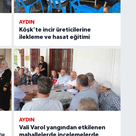
AYDIN
Köşk'te incir üreticilerine
ilekleme ve hasat eğitimi
AYDIN
Vali Varol yangından etkilenen
tu
mahallelerde incelemelerde