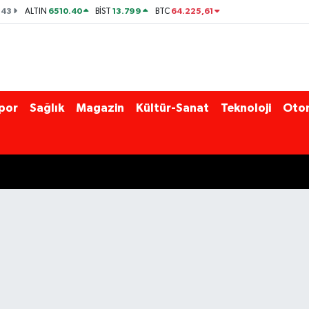
143
6510.40
13.799
64.225,61
ALTIN
BİST
BTC
por
Sağlık
Magazin
Kültür-Sanat
Teknoloji
Oto