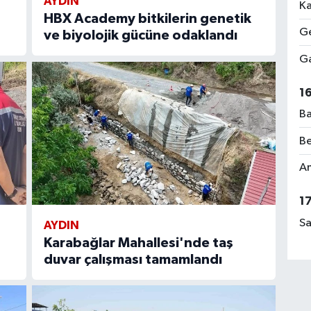
AYDIN
Ka
HBX Academy bitkilerin genetik
Ge
ve biyolojik gücüne odaklandı
Ga
1
Ba
Be
Am
1
Sa
AYDIN
Karabağlar Mahallesi'nde taş
duvar çalışması tamamlandı