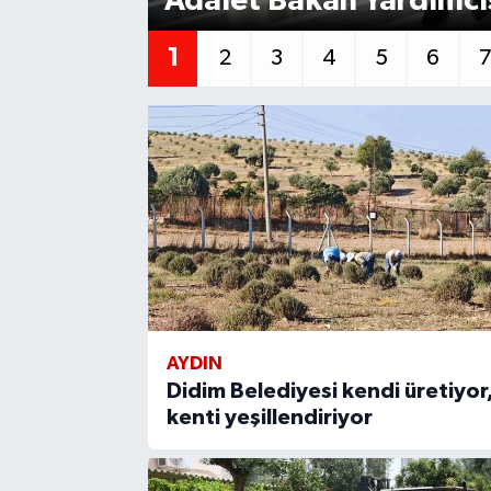
Adalet Bakan Yardımcı
1
2
3
4
5
6
AYDIN
Didim Belediyesi kendi üretiyor
kenti yeşillendiriyor