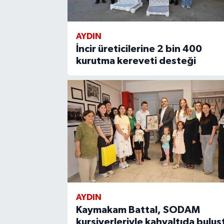
AYDIN
İncir üreticilerine 2 bin 400
kurutma kereveti desteği
AYDIN
Kaymakam Battal, SODAM
kursiyerleriyle kahvaltıda buluş