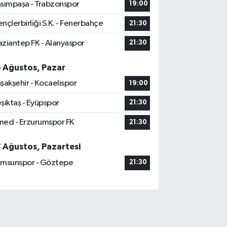
sımpaşa - Trabzonspor
19:00
nçlerbirliği S.K. - Fenerbahçe
21:30
ziantep FK - Alanyaspor
21:30
6 Ağustos, Pazar
şakşehir - Kocaelispor
19:00
şiktaş - Eyüpspor
21:30
ed - Erzurumspor FK
21:30
7 Ağustos, Pazartesi
msunspor - Göztepe
21:30