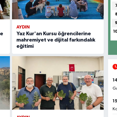
AYDIN
1
de
Yaz Kur'an Kursu öğrencilerine
mahremiyet ve dijital farkındalık
eğitimi
1
Ga
1
Ko