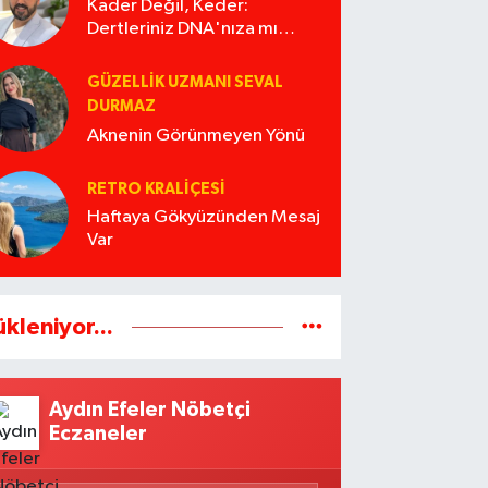
ferberlik
Kader Değil, Keder:
Dertleriniz DNA'nıza mı
İşliyor Acaba?
GÜZELLIK UZMANI SEVAL
DURMAZ
Aknenin Görünmeyen Yönü
RETRO KRALIÇESI
Haftaya Gökyüzünden Mesaj
Var
ükleniyor...
Aydın Efeler Nöbetçi
Eczaneler