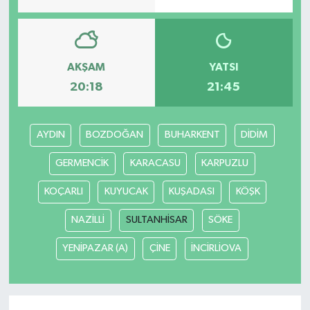
AKŞAM
YATSI
20:18
21:45
AYDIN
BOZDOĞAN
BUHARKENT
DİDİM
GERMENCİK
KARACASU
KARPUZLU
KOÇARLI
KUYUCAK
KUŞADASI
KÖŞK
NAZİLLİ
SULTANHİSAR
SÖKE
YENİPAZAR (A)
ÇİNE
İNCİRLİOVA