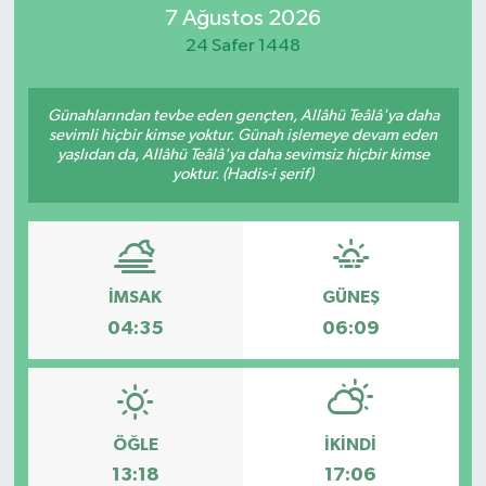
7 Ağustos 2026
Magazin
24 Safer 1448
Günahlarından tevbe eden gençten, Allâhü Teâlâ'ya daha
sevimli hiçbir kimse yoktur. Günah işlemeye devam eden
yaşlıdan da, Allâhü Teâlâ'ya daha sevimsiz hiçbir kimse
yoktur. (Hadis-i şerif)
İMSAK
GÜNEŞ
04:35
06:09
ÖĞLE
İKINDI
13:18
17:06