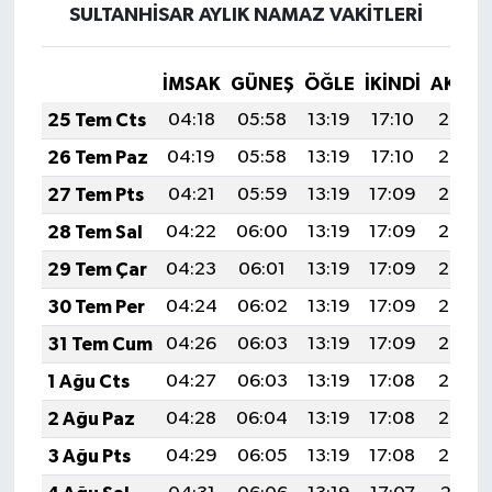
SULTANHİSAR AYLIK NAMAZ VAKITLERI
İMSAK
GÜNEŞ
ÖĞLE
İKINDI
AKŞA
25 Tem Cts
04:18
05:58
13:19
17:10
20:30
26 Tem Paz
04:19
05:58
13:19
17:10
20:30
27 Tem Pts
04:21
05:59
13:19
17:09
20:29
28 Tem Sal
04:22
06:00
13:19
17:09
20:28
29 Tem Çar
04:23
06:01
13:19
17:09
20:27
30 Tem Per
04:24
06:02
13:19
17:09
20:26
31 Tem Cum
04:26
06:03
13:19
17:09
20:25
1 Ağu Cts
04:27
06:03
13:19
17:08
20:24
2 Ağu Paz
04:28
06:04
13:19
17:08
20:23
3 Ağu Pts
04:29
06:05
13:19
17:08
20:22