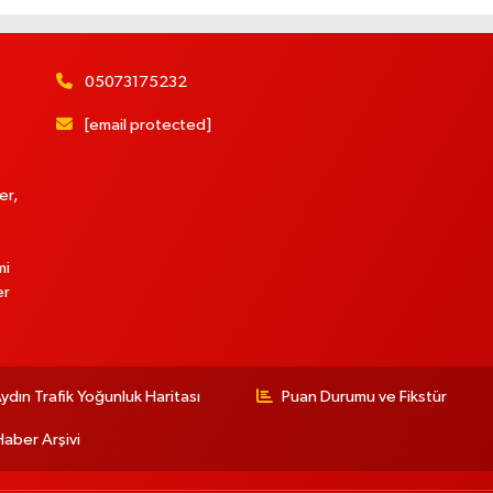
05073175232
[email protected]
er,
mi
er
ydın Trafik Yoğunluk Haritası
Puan Durumu ve Fikstür
Haber Arşivi