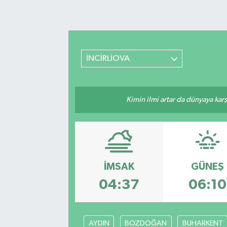
Magazin
İNCİRLİOVA
Kimin ilmi artar da dünyaya karş
İMSAK
GÜNEŞ
04:37
06:10
AYDIN
BOZDOĞAN
BUHARKENT