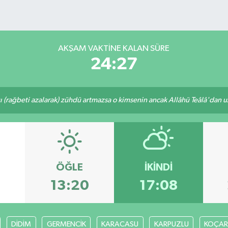
AKŞAM VAKTINE KALAN SÜRE
24:26
ı (rağbeti azalarak) zühdü artmazsa o kimsenin ancak Allâhü Teâlâ'dan uzak
ÖĞLE
İKINDI
13:20
17:08
DİDİM
GERMENCİK
KARACASU
KARPUZLU
KOÇAR