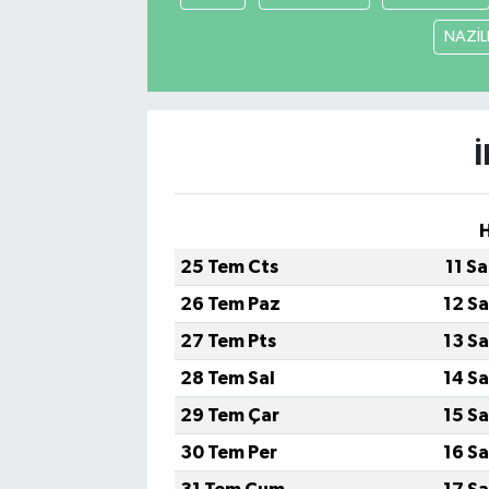
NAZİLL
25 Tem Cts
11 S
26 Tem Paz
12 S
27 Tem Pts
13 S
28 Tem Sal
14 S
29 Tem Çar
15 S
30 Tem Per
16 S