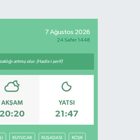
7 Ağustos 2026
24 Safer 1448
lığı artmış olur. (Hadis-i şerif)
AKŞAM
YATSI
20:20
21:47
LI
KUYUCAK
KUŞADASI
KÖŞK