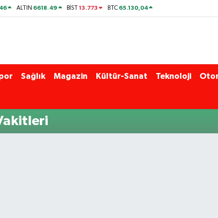
46
6618.49
13.773
65.130,04
ALTIN
BİST
BTC
por
Sağlık
Magazin
Kültür-Sanat
Teknoloji
Oto
akitleri