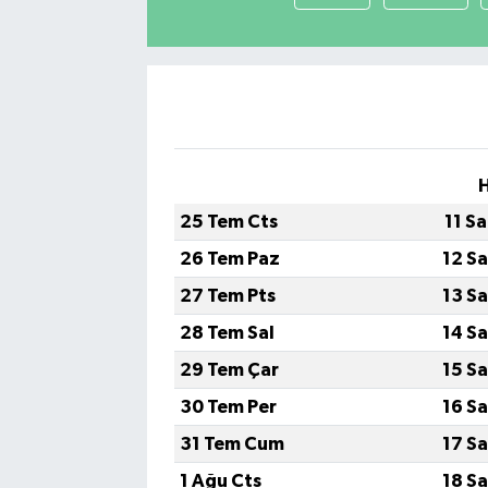
25 Tem Cts
11 S
26 Tem Paz
12 S
27 Tem Pts
13 S
28 Tem Sal
14 S
29 Tem Çar
15 S
30 Tem Per
16 S
31 Tem Cum
17 S
1 Ağu Cts
18 S