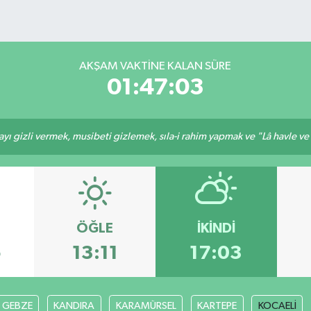
AKŞAM VAKTINE KALAN SÜRE
01:47:02
ı gizli vermek, musibeti gizlemek, sıla-i rahim yapmak ve "Lâ havle ve lâ
ÖĞLE
İKINDI
5
13:11
17:03
GEBZE
KANDIRA
KARAMÜRSEL
KARTEPE
KOCAELİ