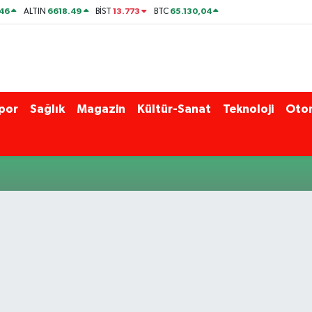
46
6618.49
13.773
65.130,04
ALTIN
BİST
BTC
por
Sağlık
Magazin
Kültür-Sanat
Teknoloji
Oto