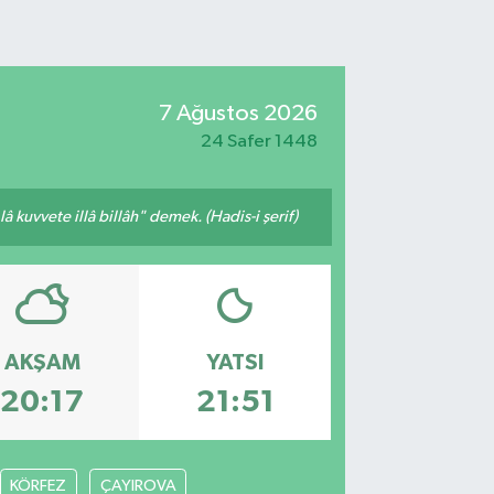
7 Ağustos 2026
24 Safer 1448
 kuvvete illâ billâh" demek. (Hadis-i şerif)
AKŞAM
YATSI
20:17
21:51
KÖRFEZ
ÇAYIROVA