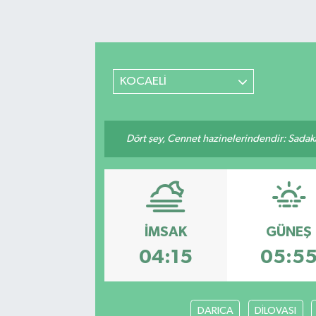
Magazin
KOCAELİ
Dört şey, Cennet hazinelerindendir: Sadakay
İMSAK
GÜNEŞ
04:15
05:5
DARICA
DİLOVASI