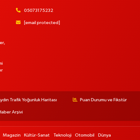
05073175232
[email protected]
er,
mi
er
ydın Trafik Yoğunluk Haritası
Puan Durumu ve Fikstür
Haber Arşivi
Magazin
Kültür-Sanat
Teknoloji
Otomobil
Dünya