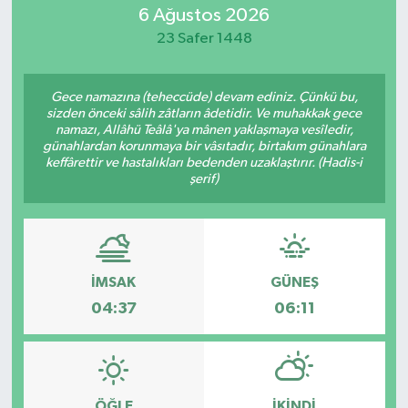
6 Ağustos 2026
Magazin
23 Safer 1448
Gece namazına (teheccüde) devam ediniz. Çünkü bu,
sizden önceki sâlih zâtların âdetidir. Ve muhakkak gece
namazı, Allâhü Teâlâ'ya mânen yaklaşmaya vesîledir,
günahlardan korunmaya bir vâsıtadır, birtakım günahlara
keffârettir ve hastalıkları bedenden uzaklaştırır. (Hadis-i
şerif)
İMSAK
GÜNEŞ
04:37
06:11
ÖĞLE
İKINDI