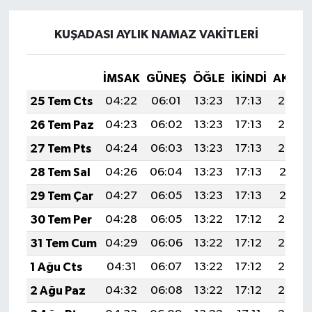
KUŞADASI AYLIK NAMAZ VAKITLERI
İMSAK
GÜNEŞ
ÖĞLE
İKINDI
AKŞA
25 Tem Cts
04:22
06:01
13:23
17:13
20:34
26 Tem Paz
04:23
06:02
13:23
17:13
20:33
27 Tem Pts
04:24
06:03
13:23
17:13
20:32
28 Tem Sal
04:26
06:04
13:23
17:13
20:31
29 Tem Çar
04:27
06:05
13:23
17:13
20:31
30 Tem Per
04:28
06:05
13:22
17:12
20:30
31 Tem Cum
04:29
06:06
13:22
17:12
20:29
1 Ağu Cts
04:31
06:07
13:22
17:12
20:28
2 Ağu Paz
04:32
06:08
13:22
17:12
20:27