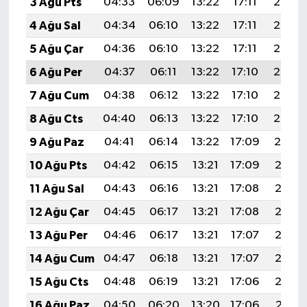
3 Ağu Pts
04:33
06:09
13:22
17:11
20:26
4 Ağu Sal
04:34
06:10
13:22
17:11
20:25
5 Ağu Çar
04:36
06:10
13:22
17:11
20:24
6 Ağu Per
04:37
06:11
13:22
17:10
20:23
7 Ağu Cum
04:38
06:12
13:22
17:10
20:22
8 Ağu Cts
04:40
06:13
13:22
17:10
20:20
9 Ağu Paz
04:41
06:14
13:22
17:09
20:19
10 Ağu Pts
04:42
06:15
13:21
17:09
20:18
11 Ağu Sal
04:43
06:16
13:21
17:08
20:17
12 Ağu Çar
04:45
06:17
13:21
17:08
20:16
13 Ağu Per
04:46
06:17
13:21
17:07
20:15
14 Ağu Cum
04:47
06:18
13:21
17:07
20:13
15 Ağu Cts
04:48
06:19
13:21
17:06
20:12
16 Ağu Paz
04:50
06:20
13:20
17:06
20:11