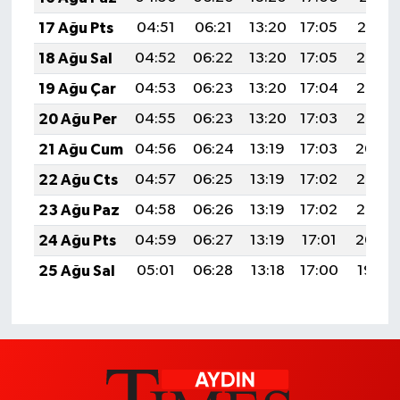
17 Ağu Pts
04:51
06:21
13:20
17:05
20:10
18 Ağu Sal
04:52
06:22
13:20
17:05
20:08
19 Ağu Çar
04:53
06:23
13:20
17:04
20:07
20 Ağu Per
04:55
06:23
13:20
17:03
20:06
21 Ağu Cum
04:56
06:24
13:19
17:03
20:04
22 Ağu Cts
04:57
06:25
13:19
17:02
20:03
23 Ağu Paz
04:58
06:26
13:19
17:02
20:02
24 Ağu Pts
04:59
06:27
13:19
17:01
20:00
25 Ağu Sal
05:01
06:28
13:18
17:00
19:59