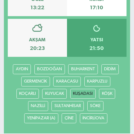
13:22
17:10
AKŞAM
YATSI
20:23
21:50
AYDIN
BOZDOĞAN
BUHARKENT
DİDİM
GERMENCİK
KARACASU
KARPUZLU
KOÇARLI
KUYUCAK
KUŞADASI
KÖŞK
NAZİLLİ
SULTANHİSAR
SÖKE
YENİPAZAR (A)
ÇİNE
İNCİRLİOVA