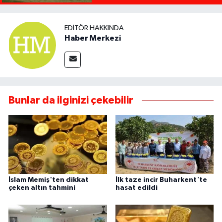
EDITÖR HAKKINDA
Haber Merkezi
Bunlar da ilginizi çekebilir
İslam Memiş'ten dikkat
İlk taze incir Buharkent'te
çeken altın tahmini
hasat edildi