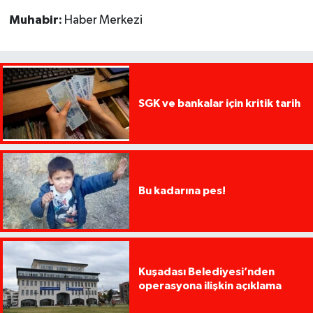
Muhabir:
Haber Merkezi
SGK ve bankalar için kritik tarih
Bu kadarına pes!
Kuşadası Belediyesi’nden
operasyona ilişkin açıklama