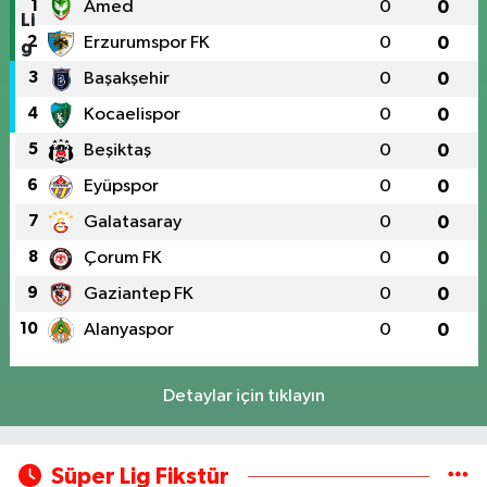
1
Amed
0
0
2
Erzurumspor FK
0
0
3
Başakşehir
0
0
4
Kocaelispor
0
0
5
Beşiktaş
0
0
6
Eyüpspor
0
0
7
Galatasaray
0
0
8
Çorum FK
0
0
9
Gaziantep FK
0
0
10
Alanyaspor
0
0
Detaylar için tıklayın
Süper Lig Fikstür