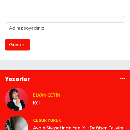
Gönder
Yazarlar
ELVAN ÇETIN
Kül
CESUR YÜREK
Aydın Siyasetinde Yeni Yıl: Değişen Takvim,