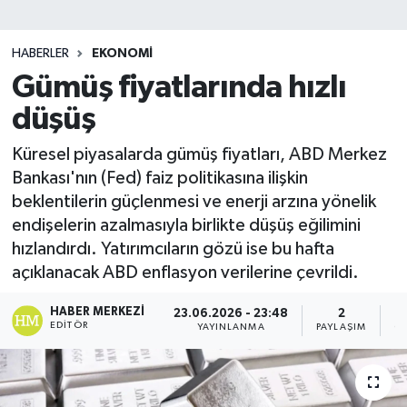
HABERLER
EKONOMI
Gümüş fiyatlarında hızlı
düşüş
Küresel piyasalarda gümüş fiyatları, ABD Merkez
Bankası'nın (Fed) faiz politikasına ilişkin
beklentilerin güçlenmesi ve enerji arzına yönelik
endişelerin azalmasıyla birlikte düşüş eğilimini
hızlandırdı. Yatırımcıların gözü ise bu hafta
açıklanacak ABD enflasyon verilerine çevrildi.
HABER MERKEZI
23.06.2026 - 23:48
2
EDITÖR
YAYINLANMA
PAYLAŞIM
O