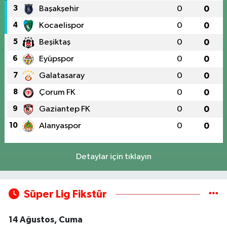
3
Başakşehir
0
0
4
Kocaelispor
0
0
5
Beşiktaş
0
0
6
Eyüpspor
0
0
7
Galatasaray
0
0
8
Çorum FK
0
0
9
Gaziantep FK
0
0
10
Alanyaspor
0
0
Detaylar için tıklayın
Süper Lig Fikstür
14 Ağustos, Cuma