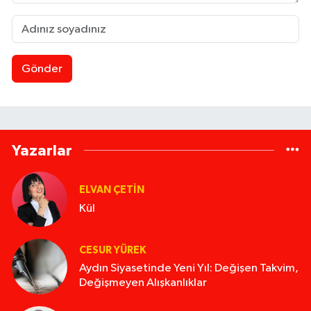
Gönder
Yazarlar
ELVAN ÇETIN
Kül
CESUR YÜREK
Aydın Siyasetinde Yeni Yıl: Değişen Takvim,
Değişmeyen Alışkanlıklar