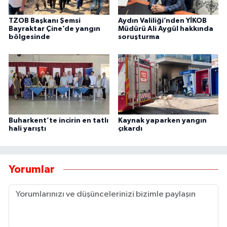
TZOB Başkanı Şemsi
Aydın Valiliği’nden YİKOB
Bayraktar Çine’de yangın
Müdürü Ali Aygül hakkında
bölgesinde
soruşturma
Buharkent’te incirin en tatlı
Kaynak yaparken yangın
hali yarıştı
çıkardı
Yorumlar