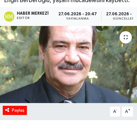
Engin Berberoğlu, yaşam mücadelesini kaybetti.
HABER MERKEZI
27.06.2026 - 20:47
27.06.2026 - 2
EDITÖR
YAYINLANMA
GÜNCELLEM
Paylaş
-
+
A
A