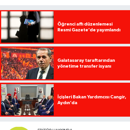
Öğrenci affı düzenlemesi
Resmi Gazete’de yayımlandı
Galatasaray taraftarından
yönetime transfer isyanı
İçişleri Bakan Yardımcısı Cangir,
Aydın’da