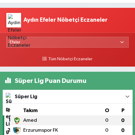
Aydın Efeler Nöbetçi Eczaneler
Tüm Nöbetçi Eczaneler
Süper Lig Puan Durumu
Süper Lig
#
Takım
O
P
1
Amed
0
0
2
Erzurumspor FK
0
0