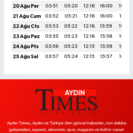
20 Ağu Per
03:51
05:20
12:16
16:00
19:03
21 Ağu Cum
03:52
05:21
12:16
16:00
19:01
22 Ağu Cts
03:53
05:22
12:16
15:59
19:00
23 Ağu Paz
03:55
05:23
12:16
15:58
18:59
24 Ağu Pts
03:56
05:23
12:15
15:58
18:57
25 Ağu Sal
03:57
05:24
12:15
15:57
18:56
Aydın Times, Aydın ve Türkiye’den güncel haberler, son dakika
gelişmeleri, siyaset, ekonomi, spor, magazin ve kültür-sanat