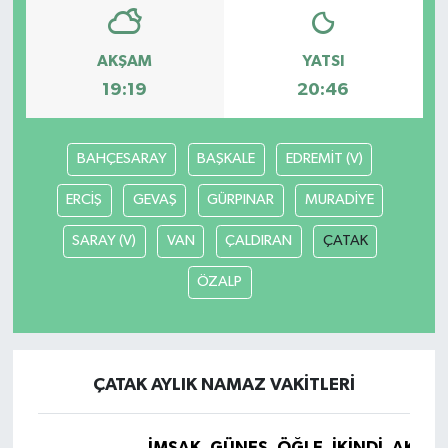
AKŞAM
YATSI
19:19
20:46
BAHÇESARAY
BAŞKALE
EDREMİT (V)
ERCİŞ
GEVAŞ
GÜRPINAR
MURADİYE
SARAY (V)
VAN
ÇALDIRAN
ÇATAK
ÖZALP
ÇATAK AYLIK NAMAZ VAKITLERI
İMSAK
GÜNEŞ
ÖĞLE
İKINDI
AKŞA