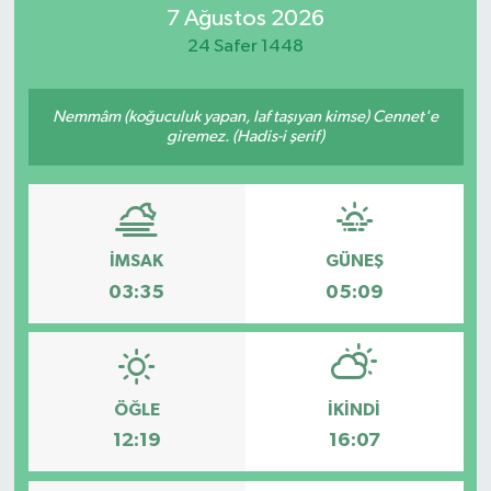
7 Ağustos 2026
Magazin
24 Safer 1448
Nemmâm (koğuculuk yapan, laf taşıyan kimse) Cennet'e
giremez. (Hadis-i şerif)
İMSAK
GÜNEŞ
03:35
05:09
ÖĞLE
İKINDI
12:19
16:07