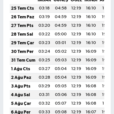
25 Tem Cts
03:18
04:58
12:19
16:10
19:31
26 Tem Paz
03:19
04:59
12:19
16:10
19:30
27 Tem Pts
03:20
04:59
12:19
16:10
19:29
28 Tem Sal
03:22
05:00
12:19
16:10
19:29
29 Tem Çar
03:23
05:01
12:19
16:10
19:28
30 Tem Per
03:24
05:02
12:19
16:09
19:27
31 Tem Cum
03:25
05:03
12:19
16:09
19:26
1 Ağu Cts
03:27
05:04
12:19
16:09
19:25
2 Ağu Paz
03:28
05:04
12:19
16:09
19:24
3 Ağu Pts
03:29
05:05
12:19
16:08
19:23
4 Ağu Sal
03:31
05:06
12:19
16:08
19:22
5 Ağu Çar
03:32
05:07
12:19
16:08
19:21
6 Ağu Per
03:33
05:08
12:19
16:07
19:20