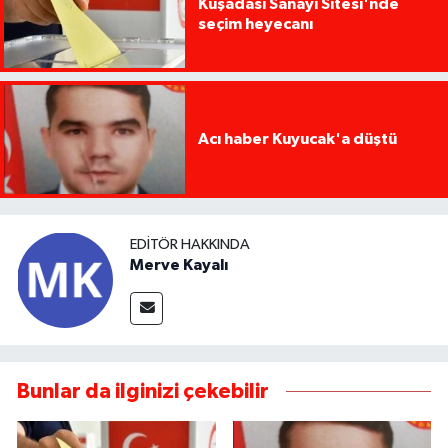
Kuşadası Sanayi Sitesi'nde
seçim heyecanı
Acı haber Kuyucak'a düştü
EDITÖR HAKKINDA
Merve Kayalı
Bunlar da ilginizi çekebilir