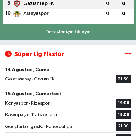
9
Gaziantep FK
0
0
10
Alanyaspor
0
0
Detaylar için tıklayın
Süper Lig Fikstür
14 Ağustos, Cuma
Galatasaray - Çorum FK
21:30
15 Ağustos, Cumartesi
Konyaspor - Rizespor
19:00
Kasımpaşa - Trabzonspor
19:00
Gençlerbirliği S.K. - Fenerbahçe
21:30