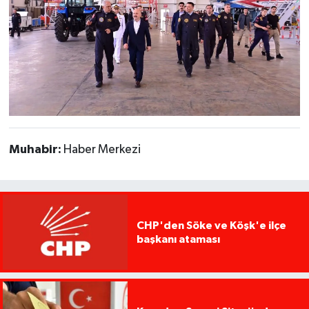
Muhabir:
Haber Merkezi
CHP'den Söke ve Köşk'e ilçe
başkanı ataması