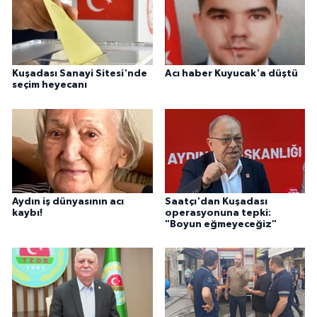
Kuşadası Sanayi Sitesi'nde
Acı haber Kuyucak'a düştü
seçim heyecanı
Aydın iş dünyasının acı
Saatçı'dan Kuşadası
kaybı!
operasyonuna tepki:
"Boyun eğmeyeceğiz"