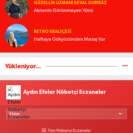
GÜZELLIK UZMANI SEVAL DURMAZ
Aknenin Görünmeyen Yönü
RETRO KRALIÇESI
Haftaya Gökyüzünden Mesaj Var
Yükleniyor...
Aydın Efeler Nöbetçi Eczaneler
Tüm Nöbetçi Eczaneler