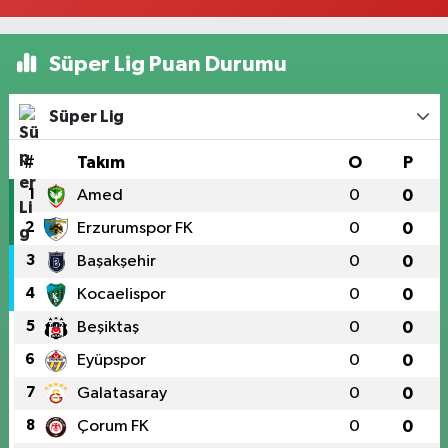
Süper Lig Puan Durumu
Süper Lig
#
Takım
O
P
1
Amed
0
0
2
Erzurumspor FK
0
0
3
Başakşehir
0
0
4
Kocaelispor
0
0
5
Beşiktaş
0
0
6
Eyüpspor
0
0
7
Galatasaray
0
0
8
Çorum FK
0
0