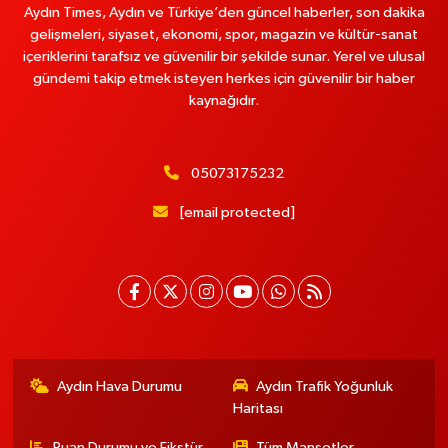
Aydın Times, Aydın ve Türkiye’den güncel haberler, son dakika
gelişmeleri, siyaset, ekonomi, spor, magazin ve kültür-sanat
içeriklerini tarafsız ve güvenilir bir şekilde sunar. Yerel ve ulusal
gündemi takip etmek isteyen herkes için güvenilir bir haber
kaynağıdır.
05073175232
[email protected]
Aydın Hava Durumu
Aydın Trafik Yoğunluk
Haritası
Puan Durumu ve Fikstür
Tüm Manşetler