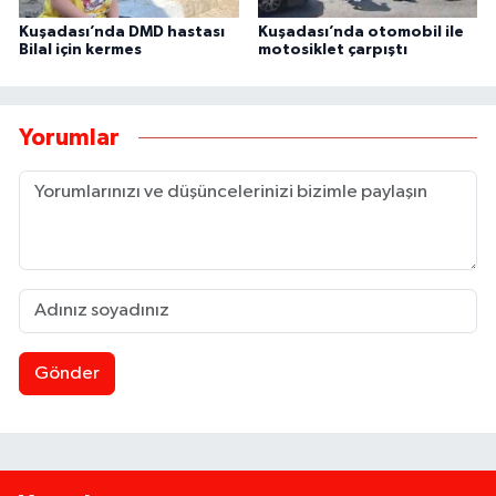
Kuşadası’nda DMD hastası
Kuşadası’nda otomobil ile
Bilal için kermes
motosiklet çarpıştı
Yorumlar
Gönder