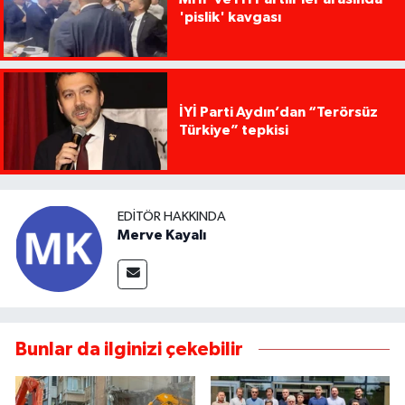
'pislik' kavgası
İYİ Parti Aydın’dan “Terörsüz
Türkiye” tepkisi
EDITÖR HAKKINDA
Merve Kayalı
Bunlar da ilginizi çekebilir