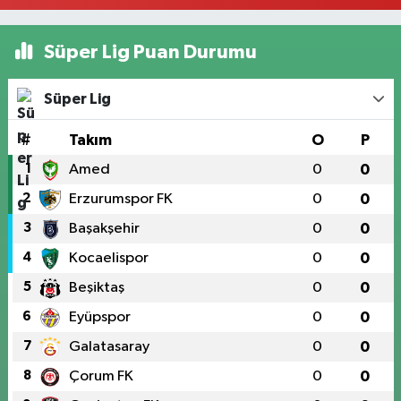
Süper Lig Puan Durumu
Süper Lig
#
Takım
O
P
1
Amed
0
0
2
Erzurumspor FK
0
0
3
Başakşehir
0
0
4
Kocaelispor
0
0
5
Beşiktaş
0
0
6
Eyüpspor
0
0
7
Galatasaray
0
0
8
Çorum FK
0
0