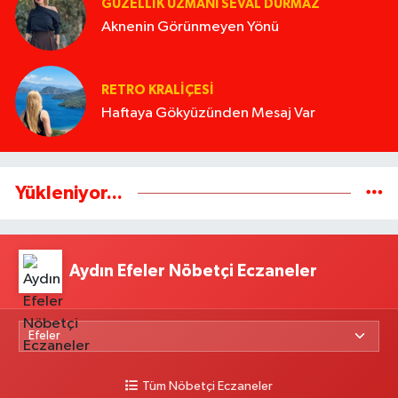
GÜZELLIK UZMANI SEVAL DURMAZ
Aknenin Görünmeyen Yönü
RETRO KRALIÇESI
Haftaya Gökyüzünden Mesaj Var
Yükleniyor...
Aydın Efeler Nöbetçi Eczaneler
Tüm Nöbetçi Eczaneler