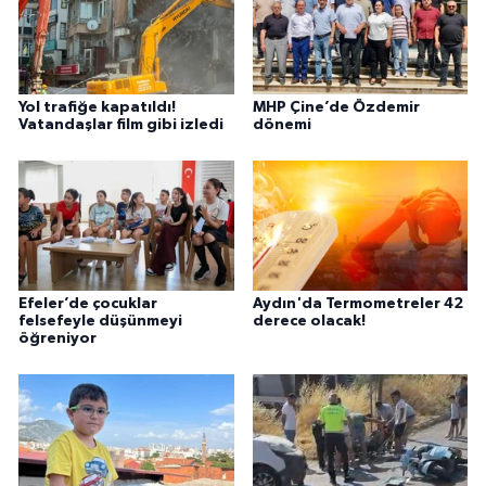
Yol trafiğe kapatıldı!
MHP Çine’de Özdemir
Vatandaşlar film gibi izledi
dönemi
Efeler’de çocuklar
Aydın'da Termometreler 42
felsefeyle düşünmeyi
derece olacak!
öğreniyor