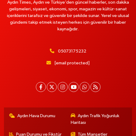
Aydın Times, Aydın ve Türkiye’den güncel haberler, son dakika
gelişmeleri, siyaset, ekonomi, spor, magazin ve kültür-sanat
içeriklerini tarafsız ve güvenilir bir şekilde sunar. Yerel ve ulusal
gündemi takip etmek isteyen herkes için güvenilir bir haber
kaynağıdır.
05073175232
[email protected]
Aydın Hava Durumu
Aydın Trafik Yoğunluk
Haritası
Puan Durumu ve Fikstür
Tüm Manşetler