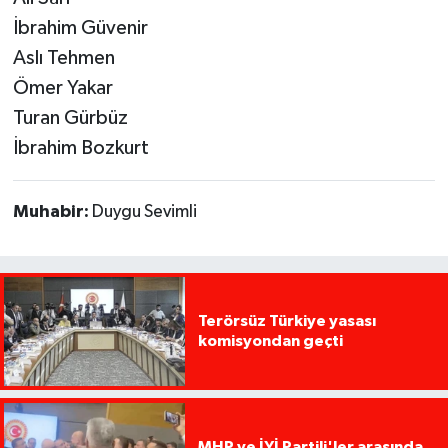
İbrahim Güvenir
Aslı Tehmen
Ömer Yakar
Turan Gürbüz
İbrahim Bozkurt
Muhabir:
Duygu Sevimli
Terörsüz Türkiye yasası
komisyondan geçti
MHP ve İYİ Partili'ler arasında