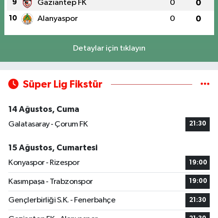
9
Gaziantep FK
0
0
10
Alanyaspor
0
0
Detaylar için tıklayın
Süper Lig Fikstür
14 Ağustos, Cuma
Galatasaray - Çorum FK
21:30
15 Ağustos, Cumartesi
Konyaspor - Rizespor
19:00
Kasımpaşa - Trabzonspor
19:00
Gençlerbirliği S.K. - Fenerbahçe
21:30