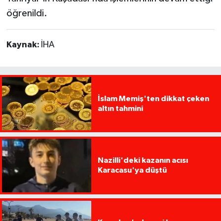
öğrenildi.
Kaynak:
İHA
İslam Memiş'ten dikkat çeken
altın tahmini
Nazilli'deki kazanın acısı
Karacasu'ya düştü