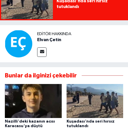
Kuşadası'nda seri hırsız
tutuklandı
EDITÖR HAKKINDA
Elvan Çetin
Bunlar da ilginizi çekebilir
Nazilli'deki kazanın acısı
Kuşadası'nda seri hırsız
Karacasu'ya düştü
tutuklandı