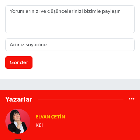
Gönder
Yazarlar
ELVAN ÇETIN
Kül