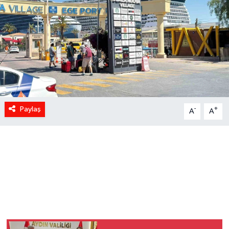
Paylaş
-
+
A
A