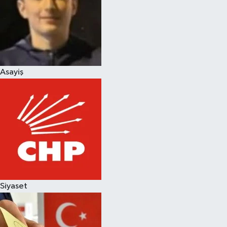
Magazin
Asayiş
Siyaset