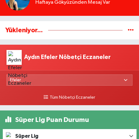
Haftaya Gökyüzünden Mesaj Var
Yükleniyor...
Aydın Efeler Nöbetçi Eczaneler
Tüm Nöbetçi Eczaneler
Süper Lig Puan Durumu
Süper Lig