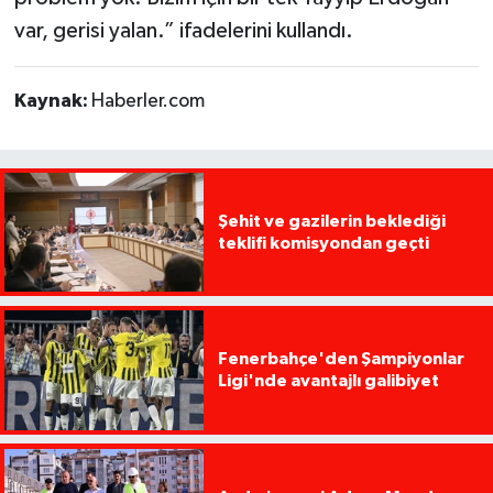
var, gerisi yalan.” ifadelerini kullandı.
Kaynak:
Haberler.com
Şehit ve gazilerin beklediği
teklifi komisyondan geçti
Fenerbahçe'den Şampiyonlar
Ligi'nde avantajlı galibiyet