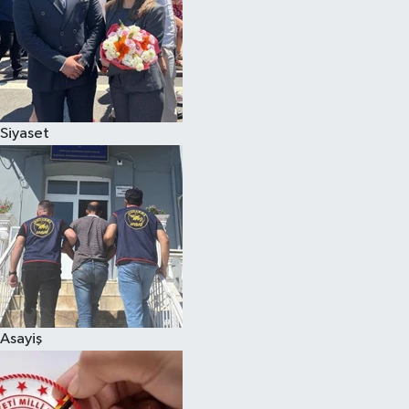
Siyaset
Asayiş