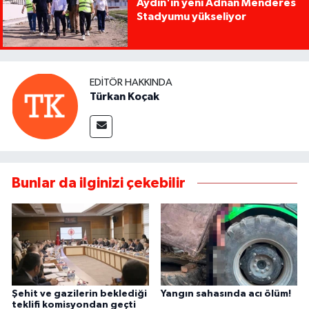
Aydın'ın yeni Adnan Menderes
Stadyumu yükseliyor
EDITÖR HAKKINDA
Türkan Koçak
Bunlar da ilginizi çekebilir
Şehit ve gazilerin beklediği
Yangın sahasında acı ölüm!
teklifi komisyondan geçti