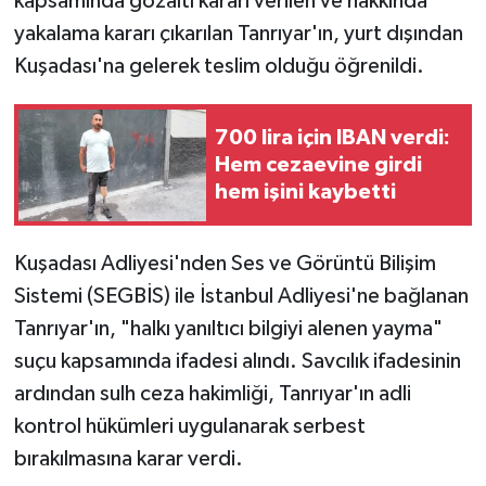
kapsamında gözaltı kararı verilen ve hakkında
yakalama kararı çıkarılan Tanrıyar'ın, yurt dışından
Kuşadası'na gelerek teslim olduğu öğrenildi.
700 lira için IBAN verdi:
Hem cezaevine girdi
hem işini kaybetti
Kuşadası Adliyesi'nden Ses ve Görüntü Bilişim
Sistemi (SEGBİS) ile İstanbul Adliyesi'ne bağlanan
Tanrıyar'ın, "halkı yanıltıcı bilgiyi alenen yayma"
suçu kapsamında ifadesi alındı. Savcılık ifadesinin
ardından sulh ceza hakimliği, Tanrıyar'ın adli
kontrol hükümleri uygulanarak serbest
bırakılmasına karar verdi.