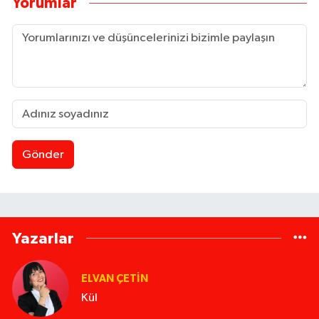
Yorumlar
Gönder
Yazarlar
ELVAN ÇETIN
Kül