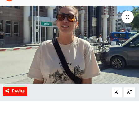
Paylaş
-
+
A
A