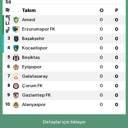
#
Takım
O
P
1
Amed
0
0
2
Erzurumspor FK
0
0
3
Başakşehir
0
0
4
Kocaelispor
0
0
5
Beşiktaş
0
0
6
Eyüpspor
0
0
7
Galatasaray
0
0
8
Çorum FK
0
0
9
Gaziantep FK
0
0
10
Alanyaspor
0
0
Detaylar için tıklayın