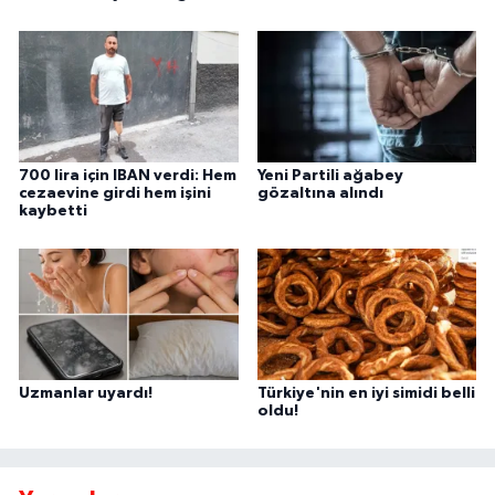
700 lira için IBAN verdi: Hem
Yeni Partili ağabey
cezaevine girdi hem işini
gözaltına alındı
kaybetti
Uzmanlar uyardı!
Türkiye'nin en iyi simidi belli
oldu!