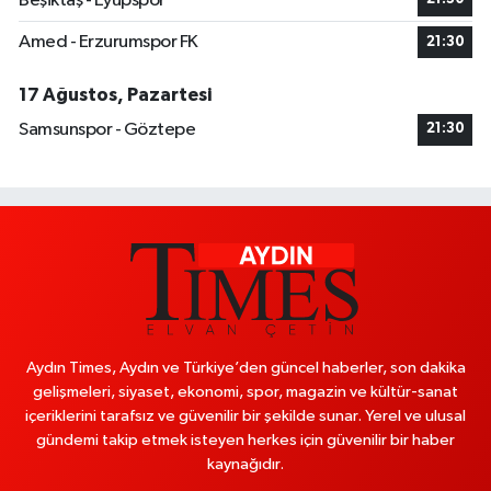
Beşiktaş - Eyüpspor
Amed - Erzurumspor FK
21:30
17 Ağustos, Pazartesi
Samsunspor - Göztepe
21:30
Aydın Times, Aydın ve Türkiye’den güncel haberler, son dakika
gelişmeleri, siyaset, ekonomi, spor, magazin ve kültür-sanat
içeriklerini tarafsız ve güvenilir bir şekilde sunar. Yerel ve ulusal
gündemi takip etmek isteyen herkes için güvenilir bir haber
kaynağıdır.