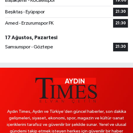
Başakşehir - Kocaelispor
19:00
Beşiktaş - Eyüpspor
21:30
Amed - Erzurumspor FK
21:30
17 Ağustos, Pazartesi
Samsunspor - Göztepe
21:30
Aydın Times, Aydın ve Türkiye’den güncel haberler, son dakika
gelişmeleri, siyaset, ekonomi, spor, magazin ve kültür-sanat
içeriklerini tarafsız ve güvenilir bir şekilde sunar. Yerel ve ulusal
gündemi takip etmek isteyen herkes için güvenilir bir haber