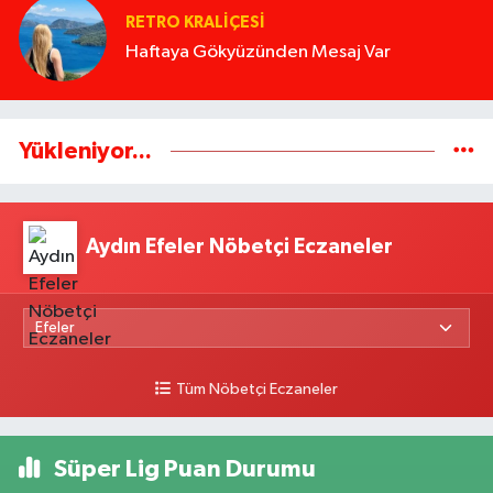
RETRO KRALIÇESI
Haftaya Gökyüzünden Mesaj Var
Yükleniyor...
Aydın Efeler Nöbetçi Eczaneler
Tüm Nöbetçi Eczaneler
Süper Lig Puan Durumu