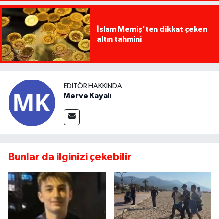
İslam Memiş'ten dikkat çeken
altın tahmini
EDITÖR HAKKINDA
Merve Kayalı
Bunlar da ilginizi çekebilir