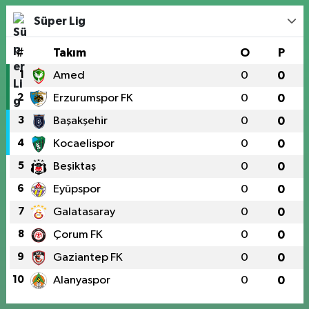
Süper Lig
#
Takım
O
P
1
Amed
0
0
2
Erzurumspor FK
0
0
3
Başakşehir
0
0
4
Kocaelispor
0
0
5
Beşiktaş
0
0
6
Eyüpspor
0
0
7
Galatasaray
0
0
8
Çorum FK
0
0
9
Gaziantep FK
0
0
10
Alanyaspor
0
0