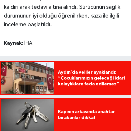
kaldırılarak tedavi altına alındı. Sürücünün sağlık
durumunun iyi olduğu öğrenilirken, kaza ile ilgili
inceleme başlatıldı.
Kaynak:
İHA
Aydın’da veliler ayaklandı:
“Çocuklarımızın geleceği idari
kolaylıklara feda edilemez”
Kapının arkasında anahtar
bırakanlar dikkat