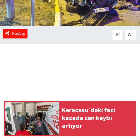
Paylaş
-
+
A
A
Karacasu'daki feci
kazada can kaybı
artıyor