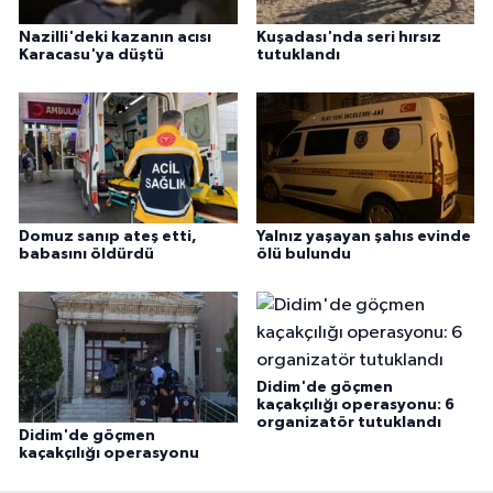
Nazilli'deki kazanın acısı
Kuşadası'nda seri hırsız
Karacasu'ya düştü
tutuklandı
Domuz sanıp ateş etti,
Yalnız yaşayan şahıs evinde
babasını öldürdü
ölü bulundu
Didim'de göçmen
kaçakçılığı operasyonu: 6
organizatör tutuklandı
Didim'de göçmen
kaçakçılığı operasyonu