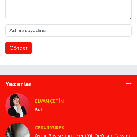
Gönder
Yazarlar
ELVAN ÇETIN
Kül
CESUR YÜREK
Aydın Siyasetinde Yeni Yıl: Değişen Takvim,