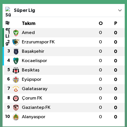
Süper Lig
#
Takım
O
P
1
Amed
0
0
2
Erzurumspor FK
0
0
3
Başakşehir
0
0
4
Kocaelispor
0
0
5
Beşiktaş
0
0
6
Eyüpspor
0
0
7
Galatasaray
0
0
8
Çorum FK
0
0
9
Gaziantep FK
0
0
10
Alanyaspor
0
0