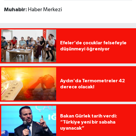
Muhabir:
Haber Merkezi
Efeler’de çocuklar felsefeyle
düşünmeyi öğreniyor
Aydın'da Termometreler 42
derece olacak!
Bakan Gürlek tarih verdi:
“Türkiye yeni bir sabaha
uyanacak”