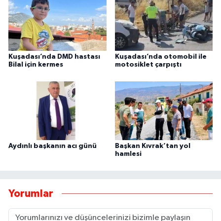
Kuşadası’nda DMD hastası
Kuşadası’nda otomobil ile
Bilal için kermes
motosiklet çarpıştı
Aydınlı başkanın acı günü
Başkan Kıvrak’tan yol
hamlesi
Yorumlar