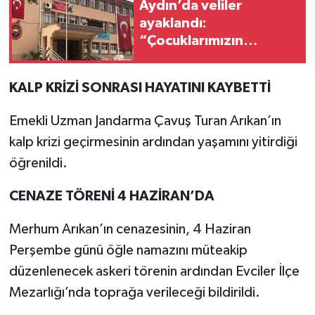
Aydın’da veliler
ayaklandı:
“Çocuklarımızın
geleceği idari
kolaylıklara feda
KALP KRİZİ SONRASI HAYATINI KAYBETTİ
edilemez”
Emekli Uzman Jandarma Çavuş Turan Arıkan’ın
kalp krizi geçirmesinin ardından yaşamını yitirdiği
öğrenildi.
CENAZE TÖRENİ 4 HAZİRAN’DA
Merhum Arıkan’ın cenazesinin, 4 Haziran
Perşembe günü öğle namazını müteakip
düzenlenecek askeri törenin ardından Evciler İlçe
Mezarlığı’nda toprağa verileceği bildirildi.