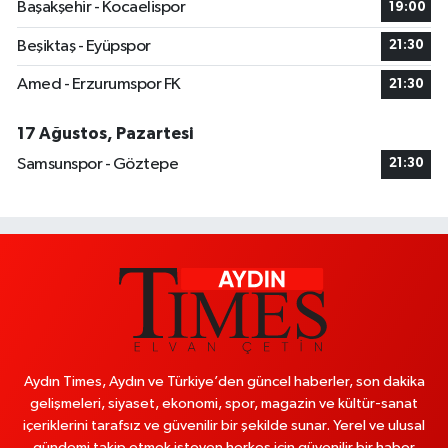
Başakşehir - Kocaelispor
19:00
Beşiktaş - Eyüpspor
21:30
Amed - Erzurumspor FK
21:30
17 Ağustos, Pazartesi
Samsunspor - Göztepe
21:30
Aydın Times, Aydın ve Türkiye’den güncel haberler, son dakika
gelişmeleri, siyaset, ekonomi, spor, magazin ve kültür-sanat
içeriklerini tarafsız ve güvenilir bir şekilde sunar. Yerel ve ulusal
gündemi takip etmek isteyen herkes için güvenilir bir haber