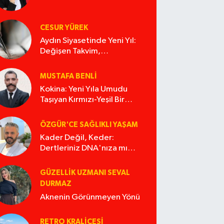
CESUR YÜREK
Aydın Siyasetinde Yeni Yıl:
Değişen Takvim,
Değişmeyen Alışkanlıklar
MUSTAFA BENLI
Kokina: Yeni Yıla Umudu
Taşıyan Kırmızı-Yeşil Bir
Masal
ÖZGÜR'CE SAĞLIKLI YAŞAM
Kader Değil, Keder:
Dertleriniz DNA'nıza mı
İşliyor Acaba?
GÜZELLIK UZMANI SEVAL
DURMAZ
Aknenin Görünmeyen Yönü
RETRO KRALIÇESI