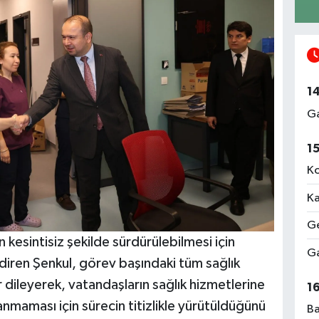
1
Ga
1
Ko
Ka
Ge
kesintisiz şekilde sürdürülebilmesi için
Ga
ndiren Şenkul, görev başındaki tüm sağlık
r dileyerek, vatandaşların sağlık hizmetlerine
1
nmaması için sürecin titizlikle yürütüldüğünü
Ba