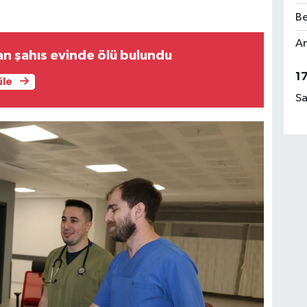
Be
Am
an şahıs evinde ölü bulundu
1
üle
Sa