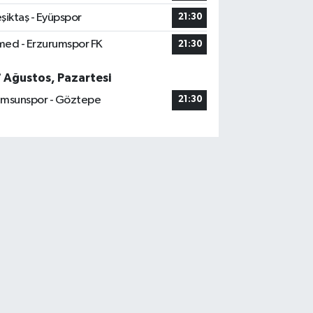
şiktaş - Eyüpspor
21:30
ed - Erzurumspor FK
21:30
7 Ağustos, Pazartesi
msunspor - Göztepe
21:30