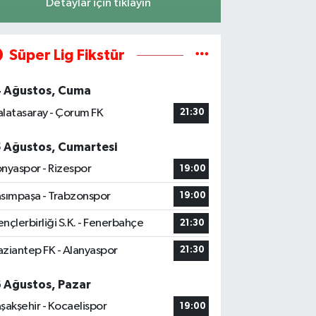
Detaylar için tıklayın
Süper Lig Fikstür
4 Ağustos, Cuma
latasaray - Çorum FK
21:30
5 Ağustos, Cumartesi
nyaspor - Rizespor
19:00
sımpaşa - Trabzonspor
19:00
nçlerbirliği S.K. - Fenerbahçe
21:30
ziantep FK - Alanyaspor
21:30
6 Ağustos, Pazar
şakşehir - Kocaelispor
19:00