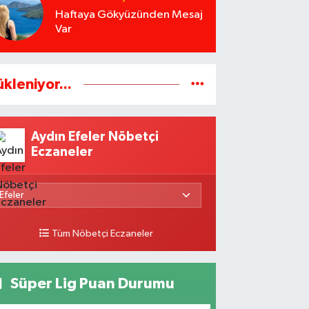
Haftaya Gökyüzünden Mesaj
Var
ükleniyor...
Aydın Efeler Nöbetçi
Eczaneler
Tüm Nöbetçi Eczaneler
Süper Lig Puan Durumu