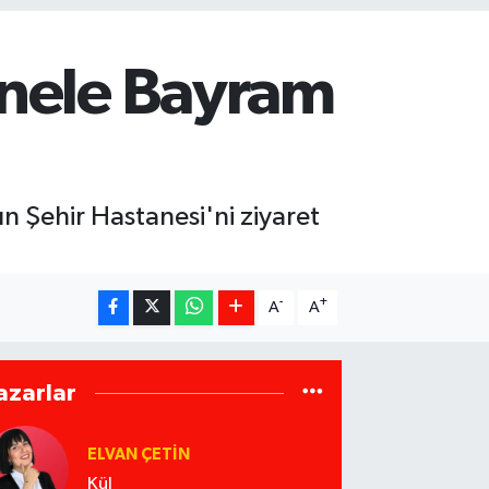
onele Bayram
n Şehir Hastanesi'ni ziyaret
-
+
A
A
azarlar
ELVAN ÇETIN
Kül