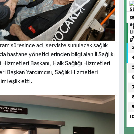
m süresince acil serviste sunulacak sağlık
da hastane yöneticilerinden bilgi alan İl Sağlık
Hizmetleri Başkanı, Halk Sağlığı Hizmetleri
ri Başkan Yardımcısı, Sağlık Hizmetleri
i eşlik etti.
1