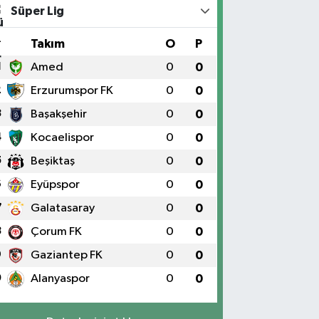
Süper Lig
#
Takım
O
P
1
Amed
0
0
2
Erzurumspor FK
0
0
3
Başakşehir
0
0
4
Kocaelispor
0
0
5
Beşiktaş
0
0
6
Eyüpspor
0
0
7
Galatasaray
0
0
8
Çorum FK
0
0
9
Gaziantep FK
0
0
0
Alanyaspor
0
0