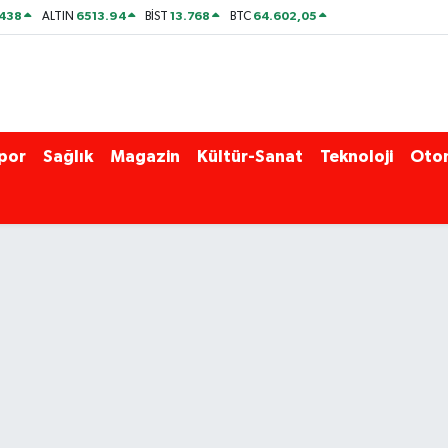
438
6513.94
13.768
64.602,05
ALTIN
BİST
BTC
por
Sağlık
Magazin
Kültür-Sanat
Teknoloji
Oto