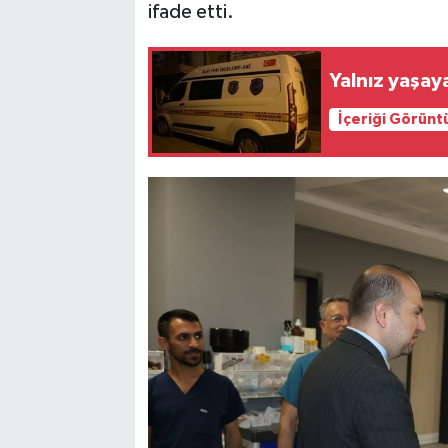
ifade etti.
Yalnız yaşay
İçeriği Görünt