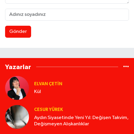
Gönder
Yazarlar
ELVAN ÇETIN
Kül
CESUR YÜREK
Aydın Siyasetinde Yeni Yıl: Değişen Takvim,
Değişmeyen Alışkanlıklar