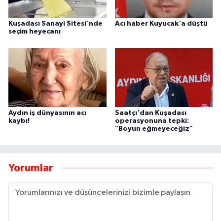
Kuşadası Sanayi Sitesi'nde
Acı haber Kuyucak'a düştü
seçim heyecanı
Aydın iş dünyasının acı
Saatçı'dan Kuşadası
kaybı!
operasyonuna tepki:
"Boyun eğmeyeceğiz"
Yorumlar