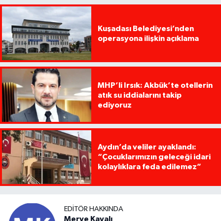
Kuşadası Belediyesi’nden
operasyona ilişkin açıklama
MHP’li Irsık: Akbük’te otellerin
atık su iddialarını takip
ediyoruz
Aydın’da veliler ayaklandı:
“Çocuklarımızın geleceği idari
kolaylıklara feda edilemez”
EDITÖR HAKKINDA
Merve Kayalı