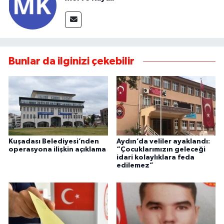
Bunlar da ilginizi çekebilir
Kuşadası Belediyesi’nden
Aydın’da veliler ayaklandı:
operasyona ilişkin açıklama
“Çocuklarımızın geleceği
idari kolaylıklara feda
edilemez”