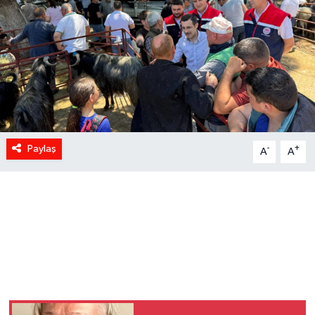
Paylaş
-
+
A
A