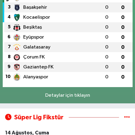
3
Başakşehir
0
0
4
Kocaelispor
0
0
5
Beşiktaş
0
0
6
Eyüpspor
0
0
7
Galatasaray
0
0
8
Çorum FK
0
0
9
Gaziantep FK
0
0
10
Alanyaspor
0
0
Detaylar için tıklayın
Süper Lig Fikstür
14 Ağustos, Cuma