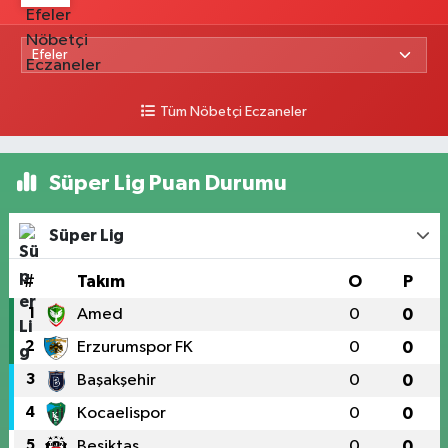
Tüm Nöbetçi Eczaneler
Süper Lig Puan Durumu
Süper Lig
#
Takım
O
P
1
Amed
0
0
2
Erzurumspor FK
0
0
3
Başakşehir
0
0
4
Kocaelispor
0
0
5
Beşiktaş
0
0