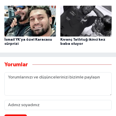
İsmail YK’ya özel Karacasu
Kıvanç Tatlıtuğ ikinci kez
sürprizi
baba oluyor
Yorumlar