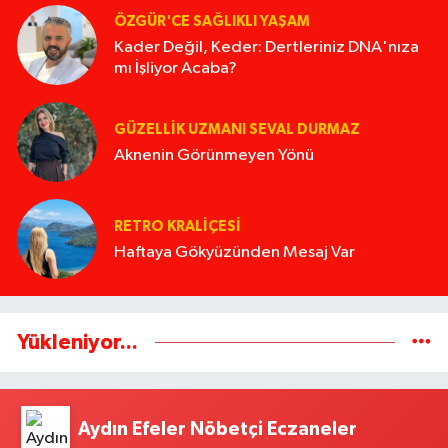
ÖZGÜR'CE SAĞLIKLI YAŞAM
Kader Değil, Keder: Dertleriniz DNA'nıza
mı İşliyor Acaba?
GÜZELLIK UZMANI SEVAL DURMAZ
Aknenin Görünmeyen Yönü
RETRO KRALIÇESI
Haftaya Gökyüzünden Mesaj Var
Yükleniyor...
Aydın Efeler Nöbetçi Eczaneler