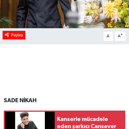
Paylaş
-
+
A
A
SADE NİKAH
Kanserle mücadele
eden şarkıcı Cansever