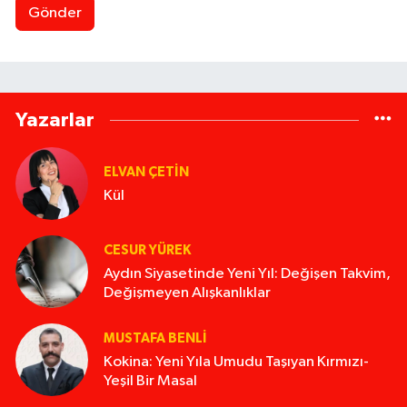
Gönder
Yazarlar
ELVAN ÇETIN
Kül
CESUR YÜREK
Aydın Siyasetinde Yeni Yıl: Değişen Takvim,
Değişmeyen Alışkanlıklar
MUSTAFA BENLI
Kokina: Yeni Yıla Umudu Taşıyan Kırmızı-
Yeşil Bir Masal