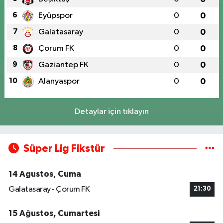
6
Eyüpspor
0
0
7
Galatasaray
0
0
8
Çorum FK
0
0
9
Gaziantep FK
0
0
10
Alanyaspor
0
0
Detaylar için tıklayın
Süper Lig Fikstür
14 Ağustos, Cuma
Galatasaray - Çorum FK
21:30
15 Ağustos, Cumartesi