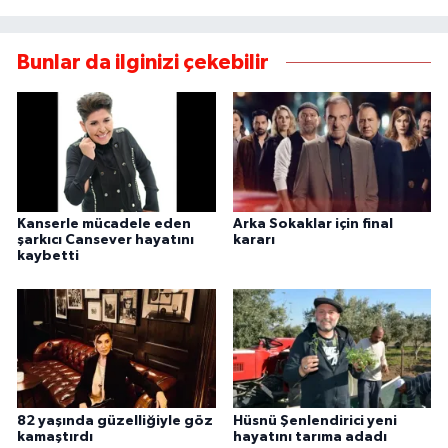
Bunlar da ilginizi çekebilir
Kanserle mücadele eden
Arka Sokaklar için final
şarkıcı Cansever hayatını
kararı
kaybetti
82 yaşında güzelliğiyle göz
Hüsnü Şenlendirici yeni
kamaştırdı
hayatını tarıma adadı