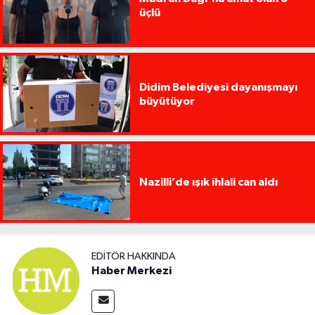
üçlü
Didim Belediyesi dayanışmayı
büyütüyor
Nazilli’de ışık ihlali can aldı
EDITÖR HAKKINDA
Haber Merkezi