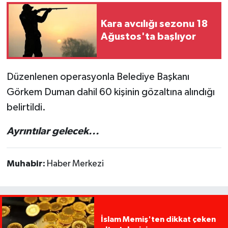
Kara avcılığı sezonu 18
Ağustos'ta başlıyor
Düzenlenen operasyonla Belediye Başkanı
Görkem Duman dahil 60 kişinin gözaltına alındığı
belirtildi.
Ayrıntılar gelecek...
Muhabir:
Haber Merkezi
İslam Memiş'ten dikkat çeken