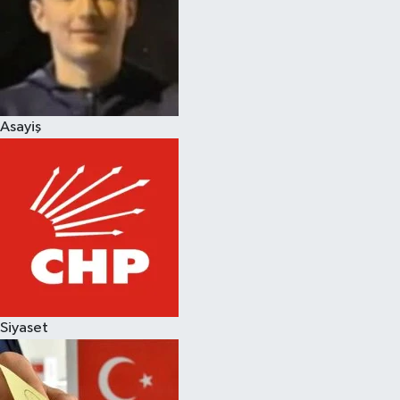
Magazin
Asayiş
Siyaset