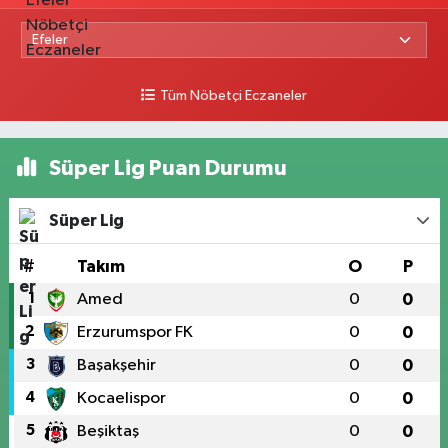
Tüm Nöbetçi Eczaneler
Süper Lig Puan Durumu
Süper Lig
#
Takım
O
P
1
Amed
0
0
2
Erzurumspor FK
0
0
3
Başakşehir
0
0
4
Kocaelispor
0
0
5
Beşiktaş
0
0