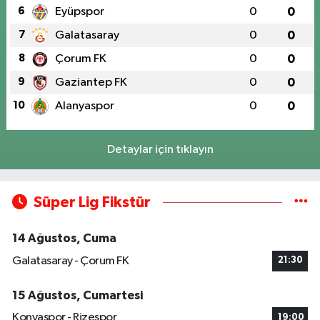
6
Eyüpspor
0
0
7
Galatasaray
0
0
8
Çorum FK
0
0
9
Gaziantep FK
0
0
10
Alanyaspor
0
0
Detaylar için tıklayın
Süper Lig Fikstür
14 Ağustos, Cuma
Galatasaray - Çorum FK
21:30
15 Ağustos, Cumartesi
Konyaspor - Rizespor
19:00