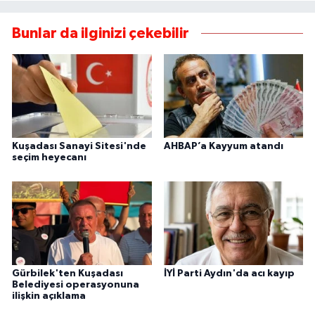
Bunlar da ilginizi çekebilir
Kuşadası Sanayi Sitesi'nde
AHBAP’a Kayyum atandı
seçim heyecanı
Gürbilek'ten Kuşadası
İYİ Parti Aydın'da acı kayıp
Belediyesi operasyonuna
ilişkin açıklama