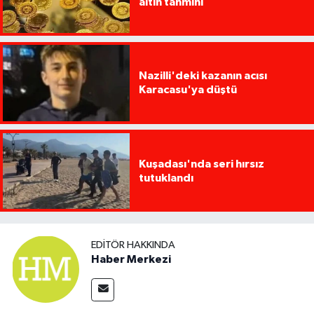
altın tahmini
Nazilli'deki kazanın acısı
Karacasu'ya düştü
Kuşadası'nda seri hırsız
tutuklandı
EDITÖR HAKKINDA
Haber Merkezi