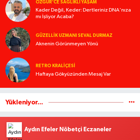
ÖZGÜR'CE SAĞLIKLI YAŞAM
Kader Değil, Keder: Dertleriniz DNA'nıza
mı İşliyor Acaba?
GÜZELLIK UZMANI SEVAL DURMAZ
Aknenin Görünmeyen Yönü
RETRO KRALIÇESI
Haftaya Gökyüzünden Mesaj Var
Yükleniyor...
Aydın Efeler Nöbetçi Eczaneler