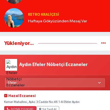
RETRO KRALIÇESI
Haftaya Gökyüzünden Mesaj Var
Yükleniyor...
Aydın Efeler Nöbetçi Eczaneler
Hazal Eczanesi
Kemer Mahallesi, Ayko 3.Cadde No:46 1-A Efeler Aydın
0 (256) 213 93 81
Yol Tarifi Al