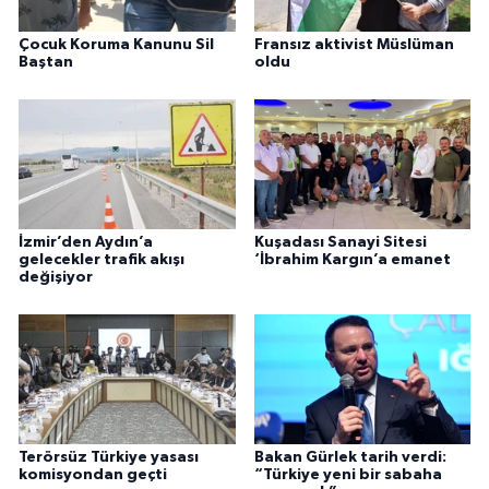
Çocuk Koruma Kanunu Sil
Fransız aktivist Müslüman
Baştan
oldu
İzmir’den Aydın’a
Kuşadası Sanayi Sitesi
gelecekler trafik akışı
‘İbrahim Kargın’a emanet
değişiyor
Terörsüz Türkiye yasası
Bakan Gürlek tarih verdi:
komisyondan geçti
“Türkiye yeni bir sabaha