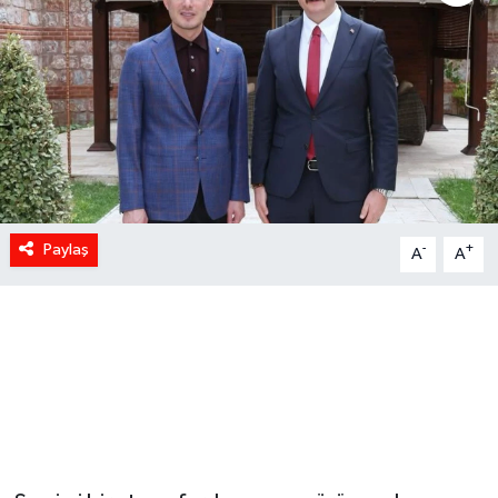
Paylaş
-
+
A
A