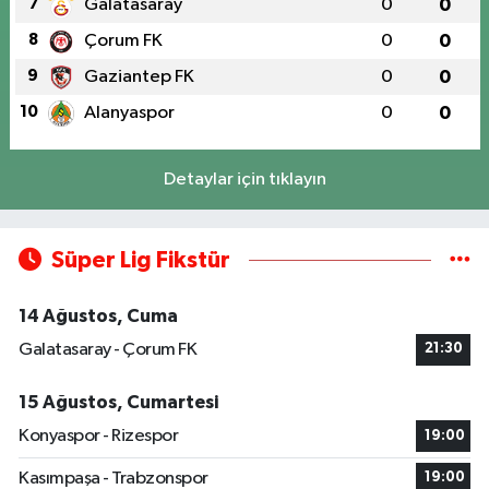
7
Galatasaray
0
0
8
Çorum FK
0
0
9
Gaziantep FK
0
0
10
Alanyaspor
0
0
Detaylar için tıklayın
Süper Lig Fikstür
14 Ağustos, Cuma
Galatasaray - Çorum FK
21:30
15 Ağustos, Cumartesi
Konyaspor - Rizespor
19:00
Kasımpaşa - Trabzonspor
19:00