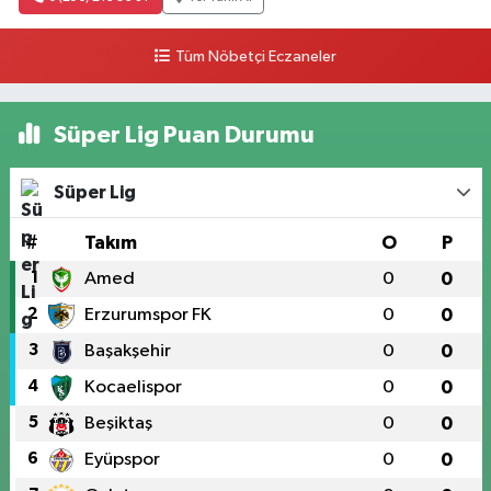
Tüm Nöbetçi Eczaneler
Süper Lig Puan Durumu
Süper Lig
#
Takım
O
P
1
Amed
0
0
2
Erzurumspor FK
0
0
3
Başakşehir
0
0
4
Kocaelispor
0
0
5
Beşiktaş
0
0
6
Eyüpspor
0
0