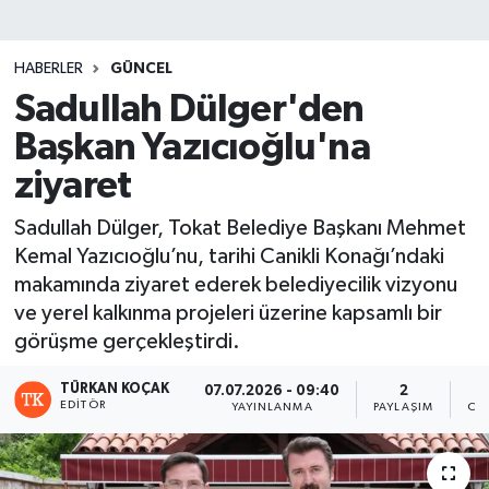
HABERLER
GÜNCEL
Sadullah Dülger'den
Başkan Yazıcıoğlu'na
ziyaret
Sadullah Dülger, Tokat Belediye Başkanı Mehmet
Kemal Yazıcıoğlu’nu, tarihi Canikli Konağı’ndaki
makamında ziyaret ederek belediyecilik vizyonu
ve yerel kalkınma projeleri üzerine kapsamlı bir
görüşme gerçekleştirdi.
TÜRKAN KOÇAK
07.07.2026 - 09:40
2
EDITÖR
YAYINLANMA
PAYLAŞIM
OK