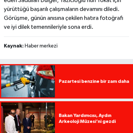
eden Sadullah Dülger, Yazıcıoğlu’nun Tokat için
yürüttüğü başarılı çalışmaların devamını diledi.
Görüşme, günün anısına çekilen hatıra fotoğrafı
ve iyi dilek temennileriyle sona erdi.
Kaynak:
Haber merkezi
Pazartesi benzine bir zam daha
Bakan Yardımcısı, Aydın
Arkeoloji Müzesi’ni gezdi