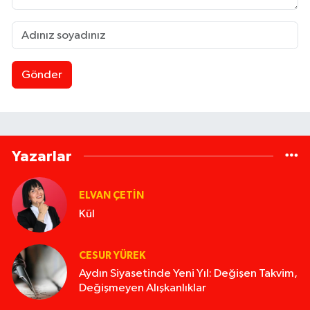
Gönder
Yazarlar
ELVAN ÇETIN
Kül
CESUR YÜREK
Aydın Siyasetinde Yeni Yıl: Değişen Takvim,
Değişmeyen Alışkanlıklar