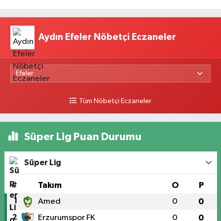
Aydın Efeler Nöbetçi Eczaneler
Tüm Nöbetçi Eczaneler
Süper Lig Puan Durumu
Süper Lig
#
Takım
O
P
1
Amed
0
0
2
Erzurumspor FK
0
0