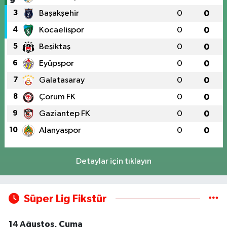
3
Başakşehir
0
0
4
Kocaelispor
0
0
5
Beşiktaş
0
0
6
Eyüpspor
0
0
7
Galatasaray
0
0
8
Çorum FK
0
0
9
Gaziantep FK
0
0
10
Alanyaspor
0
0
Detaylar için tıklayın
Süper Lig Fikstür
14 Ağustos, Cuma