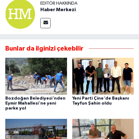
EDITÖR HAKKINDA
Haber Merkezi
Bunlar da ilginizi çekebilir
Bozdoğan Belediyesi'nden
Yeni Parti Çine'de Başkanı
Eymir Mahallesi'ne yeni
Tayfun Şahin oldu
parke yol