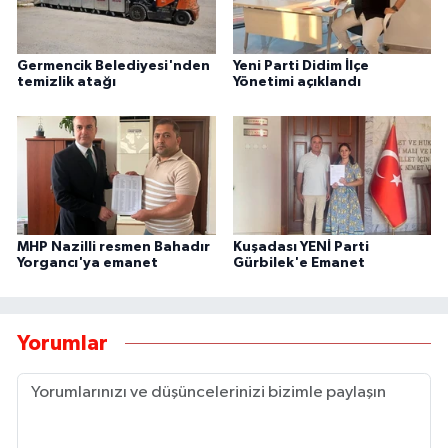
Germencik Belediyesi'nden
Yeni Parti Didim İlçe
temizlik atağı
Yönetimi açıklandı
MHP Nazilli resmen Bahadır
Kuşadası YENİ Parti
Yorgancı'ya emanet
Gürbilek'e Emanet
Yorumlar