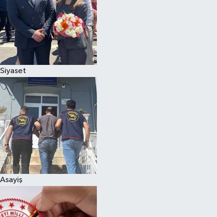
Siyaset
Asayiş