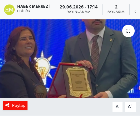
HABER MERKEZI
29.06.2026 - 17:14
2
EDITÖR
YAYINLANMA
PAYLAŞIM
OK
Paylaş
-
+
A
A