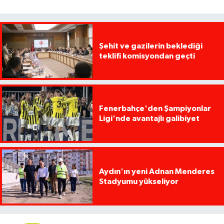
Şehit ve gazilerin beklediği
teklifi komisyondan geçti
Fenerbahçe'den Şampiyonlar
Ligi'nde avantajlı galibiyet
Aydın'ın yeni Adnan Menderes
Stadyumu yükseliyor