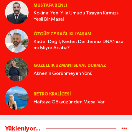
MUSTAFA BENLI
Kokina: Yeni Yıla Umudu Taşıyan Kırmızı-
Yeşil Bir Masal
ÖZGÜR'CE SAĞLIKLI YAŞAM
Kader Değil, Keder: Dertleriniz DNA'nıza
mı İşliyor Acaba?
GÜZELLIK UZMANI SEVAL DURMAZ
Aknenin Görünmeyen Yönü
RETRO KRALIÇESI
Haftaya Gökyüzünden Mesaj Var
Yükleniyor...