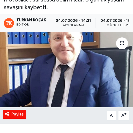
savaşını kaybetti.
TÜRKAN KOÇAK
04.07.2026 - 14:31
04.07.2026 - 19:
EDITÖR
YAYINLANMA
GÜNCELLEME
Paylaş
-
+
A
A