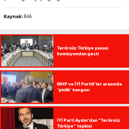
Kaynak:
İHA
Terörsüz Türkiye yasası
komisyondan geçti
MHP ve İYİ Partili'ler arasında
'pislik' kavgası
İYİ Parti Aydın’dan “Terörsüz
Türkiye” tepkisi