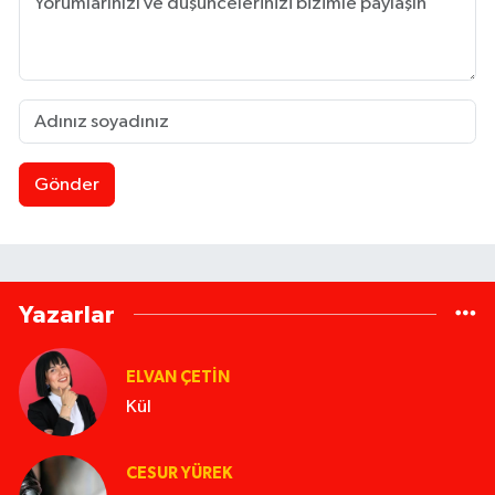
Gönder
Yazarlar
ELVAN ÇETIN
Kül
CESUR YÜREK