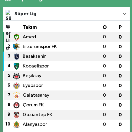
Süper Lig
#
Takım
O
P
1
Amed
0
0
2
Erzurumspor FK
0
0
3
Başakşehir
0
0
4
Kocaelispor
0
0
5
Beşiktaş
0
0
6
Eyüpspor
0
0
7
Galatasaray
0
0
8
Çorum FK
0
0
9
Gaziantep FK
0
0
10
Alanyaspor
0
0