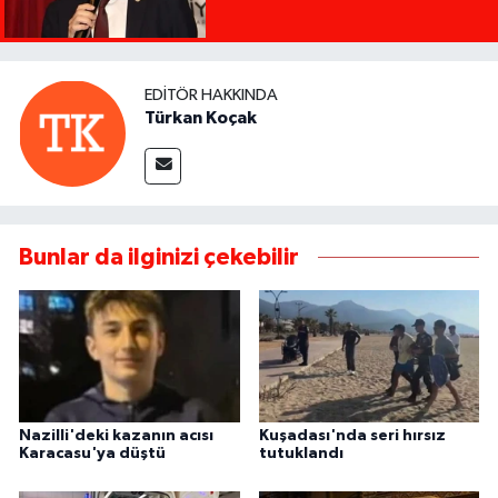
EDITÖR HAKKINDA
Türkan Koçak
Bunlar da ilginizi çekebilir
Nazilli'deki kazanın acısı
Kuşadası'nda seri hırsız
Karacasu'ya düştü
tutuklandı