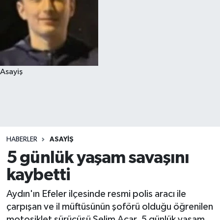
Asayiş
HABERLER
ASAYIŞ
5 günlük yaşam savaşını
kaybetti
Aydın'ın Efeler ilçesinde resmi polis aracı ile
çarpışan ve il müftüsünün şoförü olduğu öğrenilen
motosiklet sürücüsü Selim Acar, 5 günlük yaşam