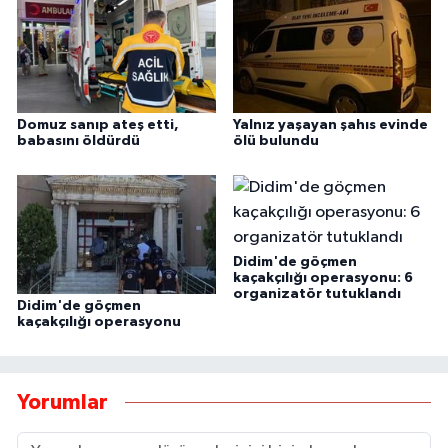
Domuz sanıp ateş etti,
Yalnız yaşayan şahıs evinde
babasını öldürdü
ölü bulundu
Didim'de göçmen
kaçakçılığı operasyonu: 6
organizatör tutuklandı
Didim'de göçmen
kaçakçılığı operasyonu
Yorumlar