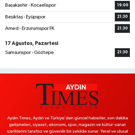
Başakşehir - Kocaelispor
19:00
Beşiktaş - Eyüpspor
21:30
Amed - Erzurumspor FK
21:30
17 Ağustos, Pazartesi
Samsunspor - Göztepe
21:30
Aydın Times, Aydın ve Türkiye’den güncel haberler, son dakika
gelişmeleri, siyaset, ekonomi, spor, magazin ve kültür-sanat
içeriklerini tarafsız ve güvenilir bir şekilde sunar. Yerel ve ulusal