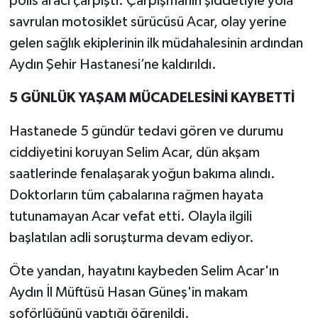
polis aracı çarpıştı. Çarpışmanın şiddetiyle yola
savrulan motosiklet sürücüsü Acar, olay yerine
gelen sağlık ekiplerinin ilk müdahalesinin ardından
Aydın Şehir Hastanesi’ne kaldırıldı.
5 GÜNLÜK YAŞAM MÜCADELESİNİ KAYBETTİ
Hastanede 5 gündür tedavi gören ve durumu
ciddiyetini koruyan Selim Acar, dün akşam
saatlerinde fenalaşarak yoğun bakıma alındı.
Doktorların tüm çabalarına rağmen hayata
tutunamayan Acar vefat etti. Olayla ilgili
başlatılan adli soruşturma devam ediyor.
Öte yandan, hayatını kaybeden Selim Acar'ın
Aydın İl Müftüsü Hasan Güneş'in makam
şoförlüğünü yaptığı öğrenildi.