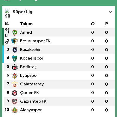
Süper Lig
#
Takım
O
P
1
Amed
0
0
2
Erzurumspor FK
0
0
3
Başakşehir
0
0
4
Kocaelispor
0
0
5
Beşiktaş
0
0
6
Eyüpspor
0
0
7
Galatasaray
0
0
8
Çorum FK
0
0
9
Gaziantep FK
0
0
10
Alanyaspor
0
0