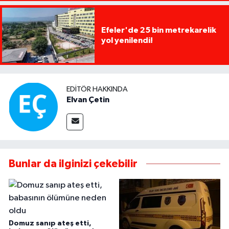
Efeler'de 25 bin metrekarelik
yol yenilendi!
EDITÖR HAKKINDA
Elvan Çetin
Bunlar da ilginizi çekebilir
Domuz sanıp ateş etti,