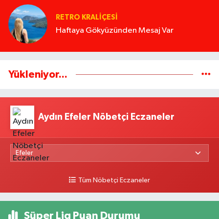
RETRO KRALIÇESI
Haftaya Gökyüzünden Mesaj Var
Yükleniyor...
Aydın Efeler Nöbetçi Eczaneler
Tüm Nöbetçi Eczaneler
Süper Lig Puan Durumu