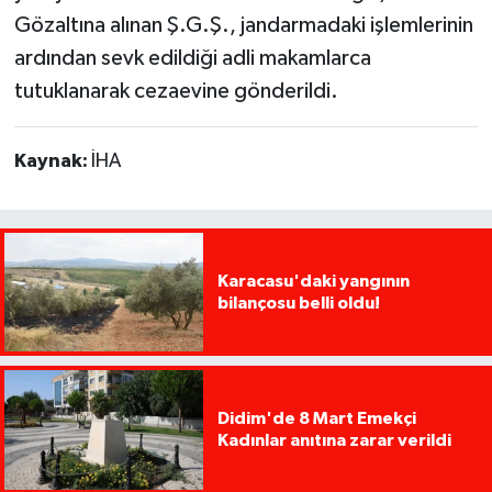
Gözaltına alınan Ş.G.Ş., jandarmadaki işlemlerinin
ardından sevk edildiği adli makamlarca
tutuklanarak cezaevine gönderildi.
Kaynak:
İHA
Karacasu'daki yangının
bilançosu belli oldu!
Didim'de 8 Mart Emekçi
Kadınlar anıtına zarar verildi