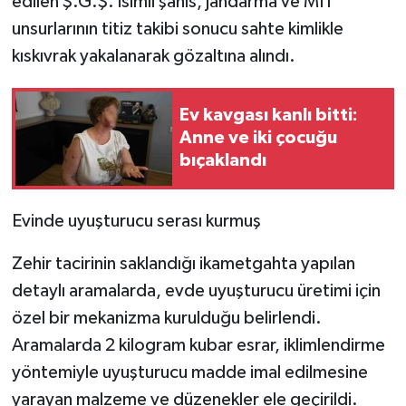
edilen Ş.G.Ş. isimli şahıs, jandarma ve MİT
unsurlarının titiz takibi sonucu sahte kimlikle
kıskıvrak yakalanarak gözaltına alındı.
Ev kavgası kanlı bitti:
Anne ve iki çocuğu
bıçaklandı
Evinde uyuşturucu serası kurmuş
Zehir tacirinin saklandığı ikametgahta yapılan
detaylı aramalarda, evde uyuşturucu üretimi için
özel bir mekanizma kurulduğu belirlendi.
Aramalarda 2 kilogram kubar esrar, iklimlendirme
yöntemiyle uyuşturucu madde imal edilmesine
yarayan malzeme ve düzenekler ele geçirildi.