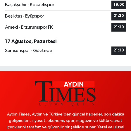
Başakşehir - Kocaelispor
19:00
Beşiktaş - Eyüpspor
21:30
Amed - Erzurumspor FK
21:30
17 Ağustos, Pazartesi
Samsunspor - Göztepe
21:30
Aydın Times, Aydın ve Türkiye’den güncel haberler, son dakika
gelişmeleri, siyaset, ekonomi, spor, magazin ve kültür-sanat
içeriklerini tarafsız ve güvenilir bir şekilde sunar. Yerel ve ulusal