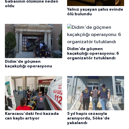
babasının ölümüne neden
oldu
Yalnız yaşayan şahıs evinde
ölü bulundu
Didim'de göçmen
kaçakçılığı operasyonu: 6
organizatör tutuklandı
Didim'de göçmen
kaçakçılığı operasyonu
Karacasu'daki feci kazada
5 yıl hapis cezasıyla
can kaybı artıyor
aranıyordu, Söke'de
yakalandı