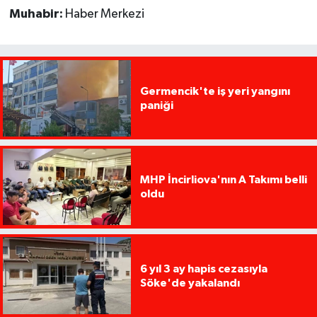
Muhabir:
Haber Merkezi
Germencik'te iş yeri yangını
paniği
MHP İncirliova'nın A Takımı belli
oldu
6 yıl 3 ay hapis cezasıyla
Söke'de yakalandı