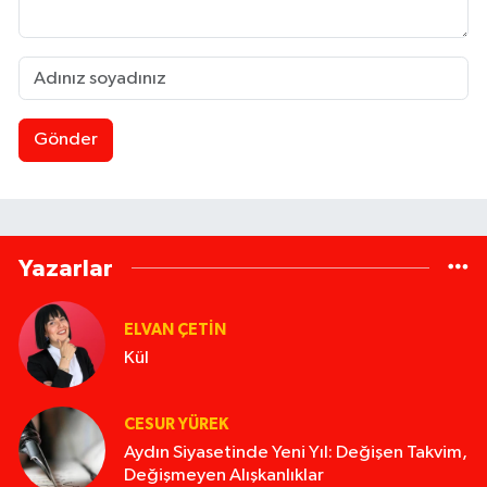
Gönder
Yazarlar
ELVAN ÇETIN
Kül
CESUR YÜREK
Aydın Siyasetinde Yeni Yıl: Değişen Takvim,
Değişmeyen Alışkanlıklar