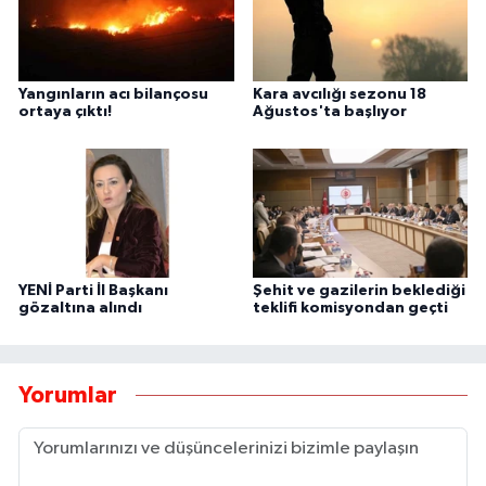
Yangınların acı bilançosu
Kara avcılığı sezonu 18
ortaya çıktı!
Ağustos'ta başlıyor
YENİ Parti İl Başkanı
Şehit ve gazilerin beklediği
gözaltına alındı
teklifi komisyondan geçti
Yorumlar