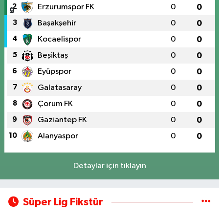
2
Erzurumspor FK
0
0
3
Başakşehir
0
0
4
Kocaelispor
0
0
5
Beşiktaş
0
0
6
Eyüpspor
0
0
7
Galatasaray
0
0
8
Çorum FK
0
0
9
Gaziantep FK
0
0
10
Alanyaspor
0
0
Detaylar için tıklayın
Süper Lig Fikstür