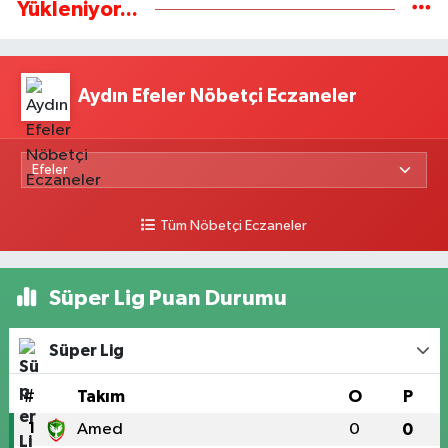
Yükleniyor...
Aydın Efeler Nöbetçi Eczaneler
Tüm Nöbetçi Eczaneler
Süper Lig Puan Durumu
Süper Lig
#
Takım
O
P
1
Amed
0
0