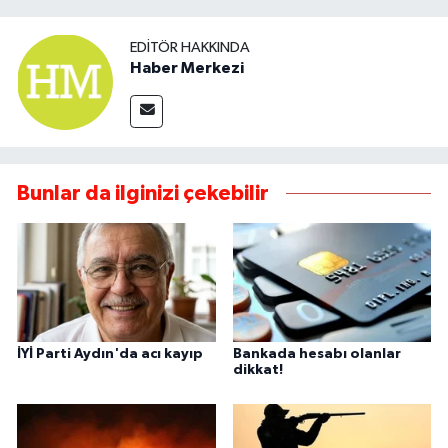
EDITÖR HAKKINDA
Haber Merkezi
Bunlar da ilginizi çekebilir
İYİ Parti Aydın'da acı kayıp
Bankada hesabı olanlar
dikkat!