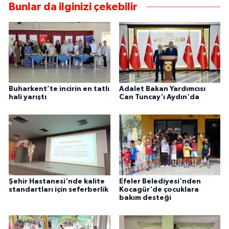
Bunlar da ilginizi çekebilir
Buharkent’te incirin en tatlı
Adalet Bakan Yardımcısı
hali yarıştı
Can Tuncay'ı Aydın'da
Şehir Hastanesi'nde kalite
Efeler Belediyesi'nden
standartları için seferberlik
Kocagür'de çocuklara
bakım desteği