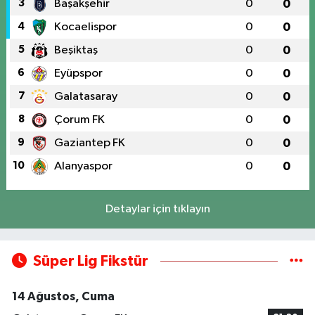
3
Başakşehir
0
0
4
Kocaelispor
0
0
5
Beşiktaş
0
0
6
Eyüpspor
0
0
7
Galatasaray
0
0
8
Çorum FK
0
0
9
Gaziantep FK
0
0
10
Alanyaspor
0
0
Detaylar için tıklayın
Süper Lig Fikstür
14 Ağustos, Cuma