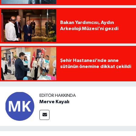
Bakan Yardımcısı, Aydın
Arkeoloji Müzesi’ni gezdi
Şehir Hastanesi’nde anne
sütünün önemine dikkat çekildi
EDITÖR HAKKINDA
Merve Kayalı