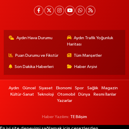
Aydın Hava Durumu
Aydın Trafik Yoğunluk
Haritası
Puan Durumu ve Fikstür
Tüm Manşetler
Son Dakika Haberleri
Haber Arşivi
Aydın
Güncel
Siyaset
Ekonomi
Spor
Sağlık
Magazin
Kültür-Sanat
Teknoloji
Otomobil
Dünya
Resmi İlanlar
Yazarlar
Haber Yazılımı:
TE Bilişim
En iyi site deneyimi sağlamak için çerezlerden