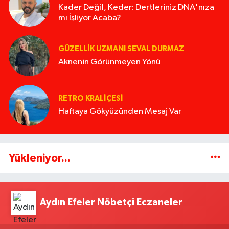
Kader Değil, Keder: Dertleriniz DNA'nıza
mı İşliyor Acaba?
GÜZELLIK UZMANI SEVAL DURMAZ
Aknenin Görünmeyen Yönü
RETRO KRALIÇESI
Haftaya Gökyüzünden Mesaj Var
Yükleniyor...
Aydın Efeler Nöbetçi Eczaneler