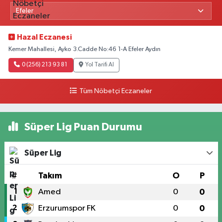
Hazal Eczanesi
Kemer Mahallesi, Ayko 3.Cadde No:46 1-A Efeler Aydın
0 (256) 213 93 81
Yol Tarifi Al
Tüm Nöbetçi Eczaneler
Süper Lig Puan Durumu
Süper Lig
#
Takım
O
P
1
Amed
0
0
2
Erzurumspor FK
0
0