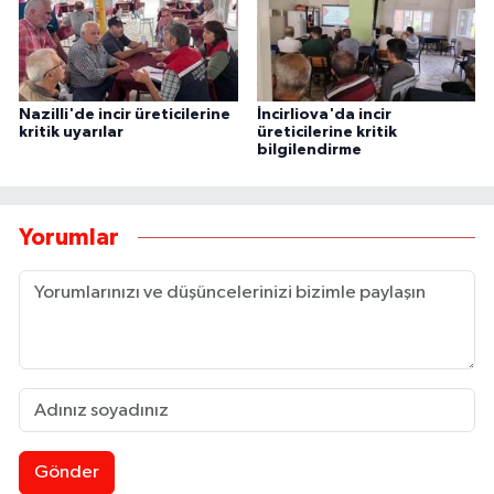
Nazilli'de incir üreticilerine
İncirliova'da incir
kritik uyarılar
üreticilerine kritik
bilgilendirme
Yorumlar
Gönder