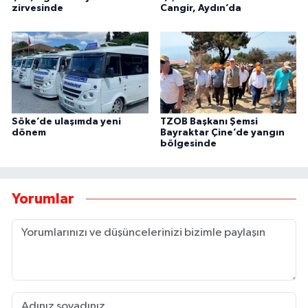
zirvesinde
Cangir, Aydın’da
Söke’de ulaşımda yeni
TZOB Başkanı Şemsi
dönem
Bayraktar Çine’de yangın
bölgesinde
Yorumlar