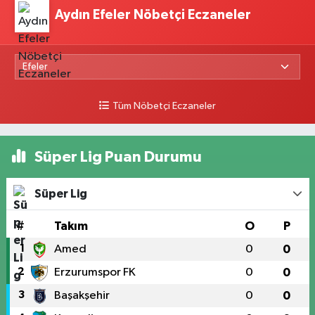
Aydın Efeler Nöbetçi Eczaneler
Tüm Nöbetçi Eczaneler
Süper Lig Puan Durumu
Süper Lig
#
Takım
O
P
1
Amed
0
0
2
Erzurumspor FK
0
0
3
Başakşehir
0
0