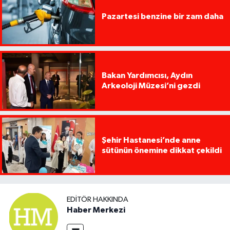
Pazartesi benzine bir zam daha
Bakan Yardımcısı, Aydın
Arkeoloji Müzesi’ni gezdi
Şehir Hastanesi’nde anne
sütünün önemine dikkat çekildi
EDITÖR HAKKINDA
Haber Merkezi