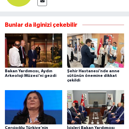
Bunlar da ilginizi çekebilir
Bakan Yardımcısı, Aydın
Şehir Hastanesi’nde anne
Arkeoloji Müzesi’ni gezdi
sütünün önemine dikkat
çekildi
Çerçioğlu Türkiye’nin
İçişleri Bakan Yardımcısı