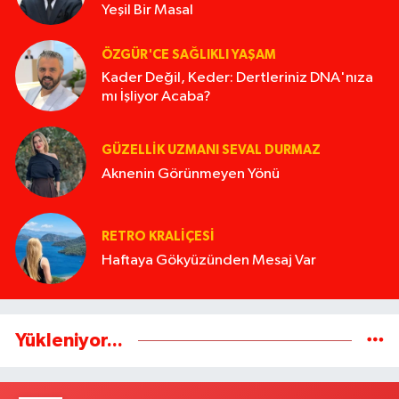
Yeşil Bir Masal
ÖZGÜR'CE SAĞLIKLI YAŞAM
Kader Değil, Keder: Dertleriniz DNA'nıza
mı İşliyor Acaba?
GÜZELLIK UZMANI SEVAL DURMAZ
Aknenin Görünmeyen Yönü
RETRO KRALIÇESI
Haftaya Gökyüzünden Mesaj Var
Yükleniyor...