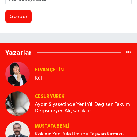
Gönder
Yazarlar
ELVAN ÇETIN
Kül
CESUR YÜREK
Aydın Siyasetinde Yeni Yıl: Değişen Takvim,
Değişmeyen Alışkanlıklar
MUSTAFA BENLI
Kokina: Yeni Yıla Umudu Taşıyan Kırmızı-