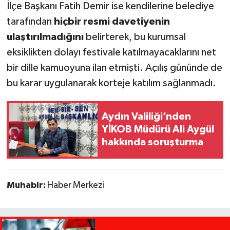
İlçe Başkanı Fatih Demir ise kendilerine belediye
tarafından
hiçbir resmi davetiyenin
ulaştırılmadığını
belirterek, bu kurumsal
eksiklikten dolayı festivale katılmayacaklarını net
bir dille kamuoyuna ilan etmişti. Açılış gününde de
bu karar uygulanarak korteje katılım sağlanmadı.
Aydın Valiliği’nden
YİKOB Müdürü Ali Aygül
hakkında soruşturma
Muhabir:
Haber Merkezi