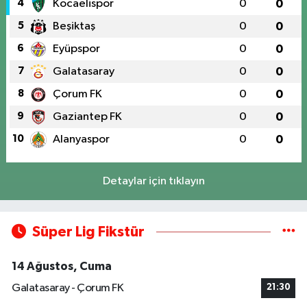
4
Kocaelispor
0
0
5
Beşiktaş
0
0
6
Eyüpspor
0
0
7
Galatasaray
0
0
8
Çorum FK
0
0
9
Gaziantep FK
0
0
10
Alanyaspor
0
0
Detaylar için tıklayın
Süper Lig Fikstür
14 Ağustos, Cuma
Galatasaray - Çorum FK
21:30