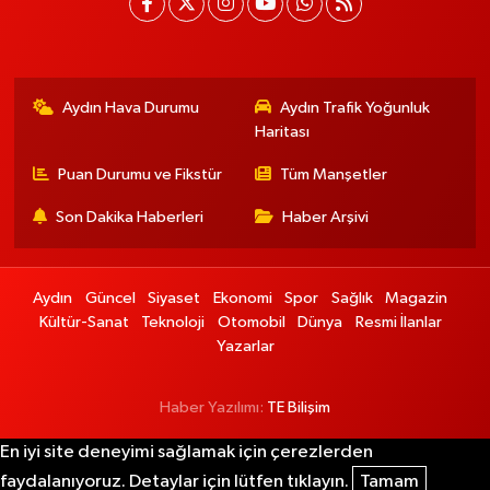
Aydın Hava Durumu
Aydın Trafik Yoğunluk
Haritası
Puan Durumu ve Fikstür
Tüm Manşetler
Son Dakika Haberleri
Haber Arşivi
Aydın
Güncel
Siyaset
Ekonomi
Spor
Sağlık
Magazin
Kültür-Sanat
Teknoloji
Otomobil
Dünya
Resmi İlanlar
Yazarlar
Haber Yazılımı:
TE Bilişim
En iyi site deneyimi sağlamak için çerezlerden
faydalanıyoruz. Detaylar için lütfen tıklayın.
Tamam