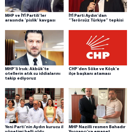
MHP ve İYİ Partili'ler
İYİ Parti Aydın’dan
arasında 'pislik' kavgası
“Terörsüz Türkiye” tepkisi
MHP’li Irsık: Akbük’te
CHP'den Söke ve Köşk'e
otellerin atık su iddialarını
ilçe başkanı ataması
takip ediyoruz
Yeni Parti'nin Aydın kurucu il
MHP Nazilli resmen Bahadır
yönetimi belli oldu
Yorgancı'ya emanet