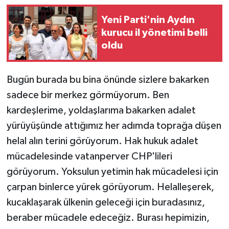
Yeni Parti'nin Aydın
kurucu il yönetimi belli
oldu
Bugün burada bu bina önünde sizlere bakarken
sadece bir merkez görmüyorum. Ben
kardeşlerime, yoldaşlarıma bakarken adalet
yürüyüşünde attığımız her adımda toprağa düşen
helal alın terini görüyorum. Hak hukuk adalet
mücadelesinde vatanperver CHP'lileri
görüyorum. Yoksulun yetimin hak mücadelesi için
çarpan binlerce yürek görüyorum. Helalleşerek,
kucaklaşarak ülkenin geleceği için buradasınız,
beraber mücadele edeceğiz. Burası hepimizin,