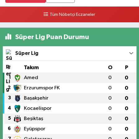
Tüm Nöbetçi Eczaneler
Süper Lig Puan Durumu
Süper Lig
#
Takım
O
P
1
Amed
0
0
2
Erzurumspor FK
0
0
3
Başakşehir
0
0
4
Kocaelispor
0
0
5
Beşiktaş
0
0
6
Eyüpspor
0
0
7