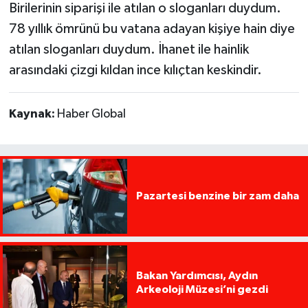
Birilerinin siparişi ile atılan o sloganları duydum.
78 yıllık ömrünü bu vatana adayan kişiye hain diye
atılan sloganları duydum. İhanet ile hainlik
arasındaki çizgi kıldan ince kılıçtan keskindir.
Kaynak:
Haber Global
Pazartesi benzine bir zam daha
Bakan Yardımcısı, Aydın
Arkeoloji Müzesi’ni gezdi