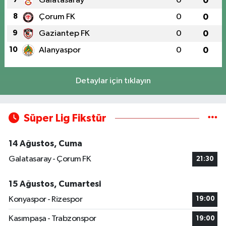
Galatasaray
0
0
8
Çorum FK
0
0
9
Gaziantep FK
0
0
10
Alanyaspor
0
0
Detaylar için tıklayın
Süper Lig Fikstür
14 Ağustos, Cuma
Galatasaray - Çorum FK
21:30
15 Ağustos, Cumartesi
Konyaspor - Rizespor
19:00
Kasımpaşa - Trabzonspor
19:00