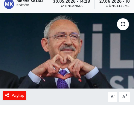
MERVE KAYALI
30.05.2026 - 14:28
27.06.2026 - 10:
EDITÖR
YAYINLANMA
GÜNCELLEME
Paylaş
-
+
A
A