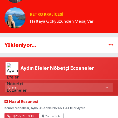
RETRO KRALIÇESI
Haftaya Gökyüzünden Mesaj Var
Yükleniyor...
Aydın Efeler Nöbetçi Eczaneler
Hazal Eczanesi
Kemer Mahallesi, Ayko 3.Cadde No:46 1-A Efeler Aydın
0 (256) 213 93 81
Yol Tarifi Al