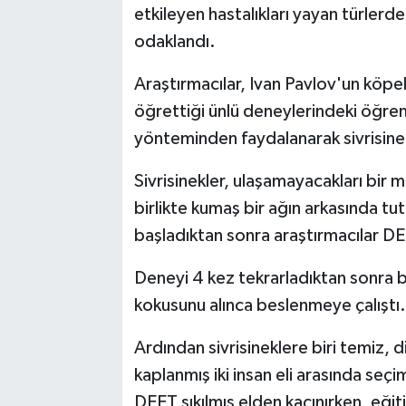
etkileyen hastalıkları yayan türler
odaklandı.
Araştırmacılar, Ivan Pavlov'un köpekl
öğrettiği ünlü deneylerindeki öğre
yönteminden faydalanarak sivrisinekl
Sivrisinekler, ulaşamayacakları bir me
birlikte kumaş bir ağın arkasında tu
başladıktan sonra araştırmacılar D
Deneyi 4 kez tekrarladıktan sonra 
kokusunu alınca beslenmeye çalıştı.
Ardından sivrisineklere biri temiz,
kaplanmış iki insan eli arasında seçi
DEET sıkılmış elden kaçınırken, eğiti