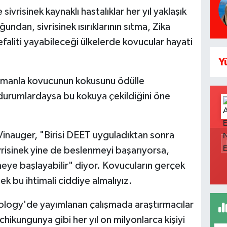
vrisinek kaynaklı hastalıklar her yıl yaklaşık
ndan, sivrisinek ısırıklarının sıtma, Zika
aliti yayabileceği ülkelerde kovucular hayati
Y
zamanla kovucunun kokusunu ödülle
ı durumlardaysa bu kokuya çekildiğini öne
inauger, "Birisi DEET uyguladıktan sonra
risinek yine de beslenmeyi başarıyorsa,
meye başlayabilir" diyor. Kovucuların gerçek
ek bu ihtimali ciddiye almalıyız.
iology'de yayımlanan çalışmada araştırmacılar
ikungunya gibi her yıl on milyonlarca kişiyi