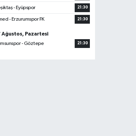
şiktaş - Eyüpspor
21:30
ed - Erzurumspor FK
21:30
7 Ağustos, Pazartesi
msunspor - Göztepe
21:30