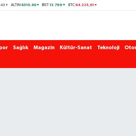
143
6510.40
13.799
64.225,61
ALTIN
BİST
BTC
por
Sağlık
Magazin
Kültür-Sanat
Teknoloji
Oto