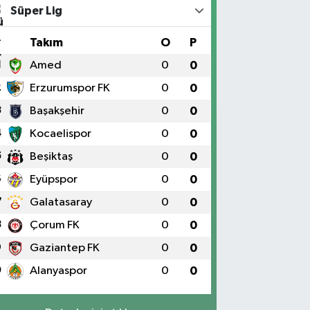
Süper Lig
#
Takım
O
P
1
Amed
0
0
2
Erzurumspor FK
0
0
3
Başakşehir
0
0
4
Kocaelispor
0
0
5
Beşiktaş
0
0
6
Eyüpspor
0
0
7
Galatasaray
0
0
8
Çorum FK
0
0
9
Gaziantep FK
0
0
0
Alanyaspor
0
0