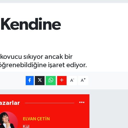
i Kendine
 kovucu sıkıyor ancak bir
öğrenebildiğine işaret ediyor.
-
+
A
A
azarlar
ELVAN ÇETIN
Kül