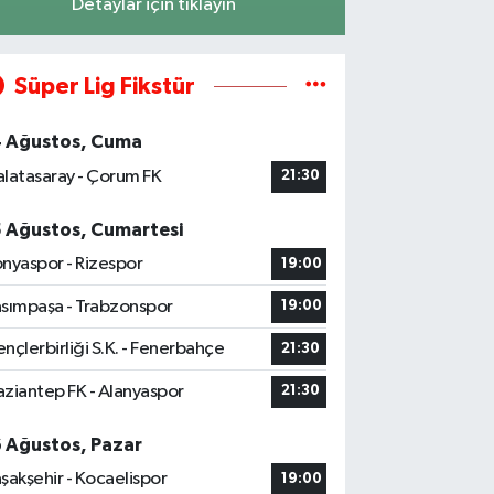
Detaylar için tıklayın
Süper Lig Fikstür
4 Ağustos, Cuma
latasaray - Çorum FK
21:30
5 Ağustos, Cumartesi
nyaspor - Rizespor
19:00
sımpaşa - Trabzonspor
19:00
nçlerbirliği S.K. - Fenerbahçe
21:30
ziantep FK - Alanyaspor
21:30
6 Ağustos, Pazar
şakşehir - Kocaelispor
19:00