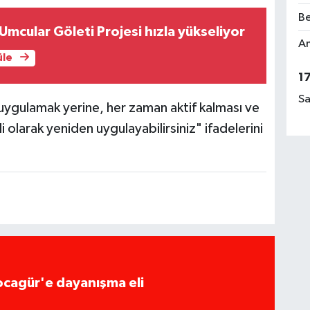
Be
Umcular Göleti Projesi hızla yükseliyor
Am
üle
1
Sa
uygulamak yerine, her zaman aktif kalması ve
 olarak yeniden uygulayabilirsiniz" ifadelerini
ocagür'e dayanışma eli