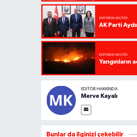
EDITÖRÜN SEÇTIĞI
AK Parti Ayd
EDITÖRÜN SEÇTIĞI
Yangınların a
EDITÖR HAKKINDA
Merve Kayalı
Bunlar da ilginizi çekebilir