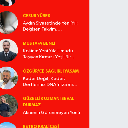
CESUR YÜREK
Aydın Siyasetinde Yeni Yıl:
Değişen Takvim,
Değişmeyen Alışkanlıklar
MUSTAFA BENLI
Kokina: Yeni Yıla Umudu
Taşıyan Kırmızı-Yeşil Bir
Masal
ÖZGÜR'CE SAĞLIKLI YAŞAM
Kader Değil, Keder:
Dertleriniz DNA'nıza mı
İşliyor Acaba?
GÜZELLIK UZMANI SEVAL
DURMAZ
Aknenin Görünmeyen Yönü
RETRO KRALIÇESI