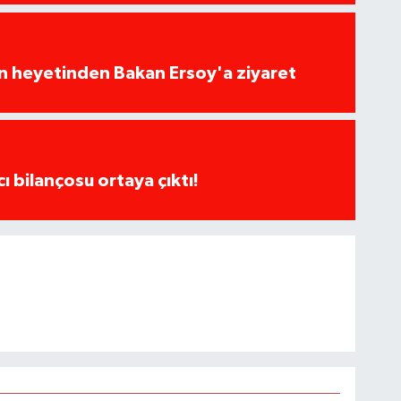
ın heyetinden Bakan Ersoy'a ziyaret
cı bilançosu ortaya çıktı!