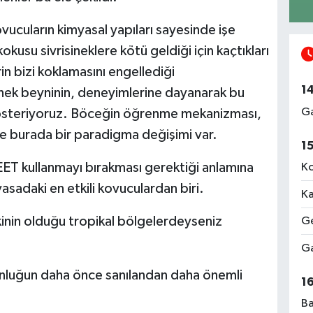
vucuların kimyasal yapıları sayesinde işe
kusu sivrisineklere kötü geldiği için kaçtıkları
rin bizi koklamasını engellediği
1
inek beyninin, deneyimlerine dayanarak bu
Ga
 gösteriyoruz. Böceğin öğrenme mekanizması,
ce burada bir paradigma değişimi var.
1
DEET kullanmayı bırakması gerektiği anlamına
Ko
sadaki en etkili kovuculardan biri.
Ka
skinin olduğu tropikal bölgelerdeyseniz
Ge
Ga
nluğun daha önce sanılandan daha önemli
1
Ba