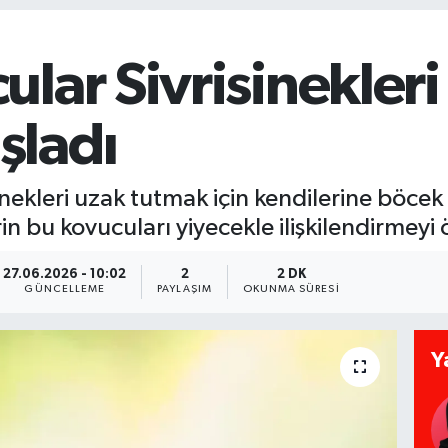
lar Sivrisinekler
şladı
sinekleri uzak tutmak için kendilerine böcek
n bu kovucuları yiyecekle ilişkilendirmeyi 
27.06.2026 - 10:02
2
2 DK
GÜNCELLEME
PAYLAŞIM
OKUNMA SÜRESI
Y