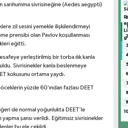
den sarıhumma sivrisineğine (Aedes aegypti)
ere zil sesini yemekle ilişkilendirmeyi
nme prensibi olan Pavlov koşullanması
eri eğitti.
safeye yerleştirilmiş bir torba ılık kanla
tuldu. Sivrisinekler kanla beslenmeye
EET kokusunu ortama yaydı.
böceklerin yüzde 60'ından fazlası DEET
 diğeri de normal yoğunlukta DEET'le
1
m yapma şansı verildi. Eğitimsiz sivrisinekler
lenler bu ele çekildi.