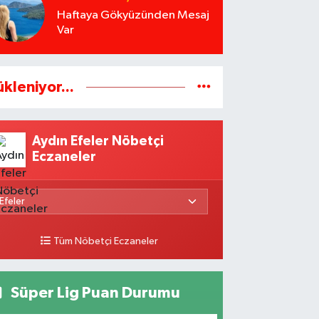
Haftaya Gökyüzünden Mesaj
Var
ükleniyor...
Aydın Efeler Nöbetçi
Eczaneler
Tüm Nöbetçi Eczaneler
Süper Lig Puan Durumu