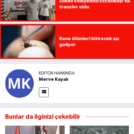
Sökeli voleybolcu Eczacıbaşı’na
transfer oldu
Kene ölümleri bitirecek aşı
geliyor
EDITÖR HAKKINDA
Merve Kayalı
Bunlar da ilginizi çekebilir