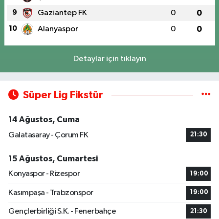
9
Gaziantep FK
0
0
10
Alanyaspor
0
0
Detaylar için tıklayın
Süper Lig Fikstür
14 Ağustos, Cuma
Galatasaray - Çorum FK
21:30
15 Ağustos, Cumartesi
Konyaspor - Rizespor
19:00
Kasımpaşa - Trabzonspor
19:00
Gençlerbirliği S.K. - Fenerbahçe
21:30