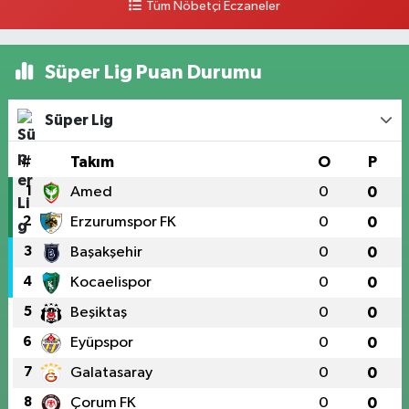
Tüm Nöbetçi Eczaneler
Süper Lig Puan Durumu
Süper Lig
#
Takım
O
P
1
Amed
0
0
2
Erzurumspor FK
0
0
3
Başakşehir
0
0
4
Kocaelispor
0
0
5
Beşiktaş
0
0
6
Eyüpspor
0
0
7
Galatasaray
0
0
8
Çorum FK
0
0