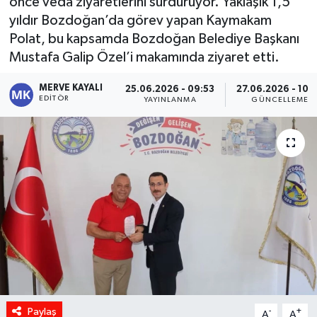
önce veda ziyaretlerini sürdürüyor. Yaklaşık 1,5
yıldır Bozdoğan’da görev yapan Kaymakam
Polat, bu kapsamda Bozdoğan Belediye Başkanı
Mustafa Galip Özel’i makamında ziyaret etti.
MERVE KAYALI
25.06.2026 - 09:53
27.06.2026 - 10:
EDITÖR
YAYINLANMA
GÜNCELLEME
Paylaş
-
+
A
A