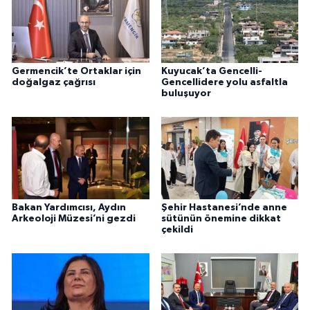
Germencik’te Ortaklar için
Kuyucak’ta Gencelli-
doğalgaz çağrısı
Gencellidere yolu asfaltla
buluşuyor
Bakan Yardımcısı, Aydın
Şehir Hastanesi’nde anne
Arkeoloji Müzesi’ni gezdi
sütünün önemine dikkat
çekildi