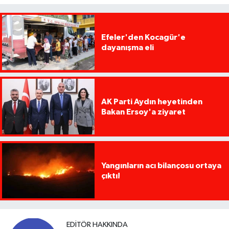
Efeler'den Kocagür'e
dayanışma eli
AK Parti Aydın heyetinden
Bakan Ersoy'a ziyaret
Yangınların acı bilançosu ortaya
çıktı!
EDITÖR HAKKINDA