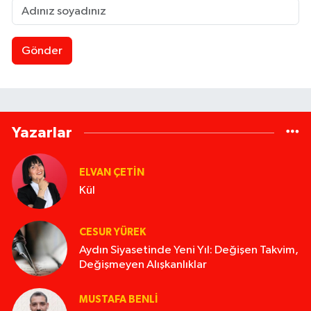
Gönder
Yazarlar
ELVAN ÇETIN
Kül
CESUR YÜREK
Aydın Siyasetinde Yeni Yıl: Değişen Takvim,
Değişmeyen Alışkanlıklar
MUSTAFA BENLI