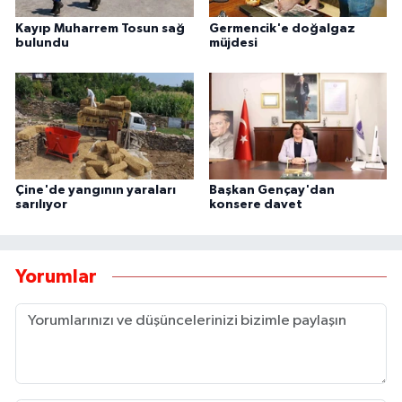
Kayıp Muharrem Tosun sağ
Germencik'e doğalgaz
bulundu
müjdesi
Çine'de yangının yaraları
Başkan Gençay'dan
sarılıyor
konsere davet
Yorumlar