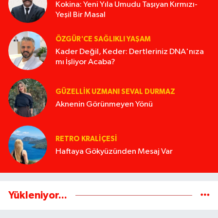
Kokina: Yeni Yıla Umudu Taşıyan Kırmızı-
Yeşil Bir Masal
ÖZGÜR'CE SAĞLIKLI YAŞAM
Kader Değil, Keder: Dertleriniz DNA'nıza
mı İşliyor Acaba?
GÜZELLIK UZMANI SEVAL DURMAZ
Aknenin Görünmeyen Yönü
RETRO KRALIÇESI
Haftaya Gökyüzünden Mesaj Var
Yükleniyor...