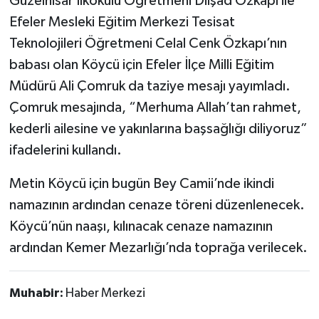
Güzelhisar İlkokulu Öğretmeni Dilşad Özkapı ile
Efeler Mesleki Eğitim Merkezi Tesisat
Teknolojileri Öğretmeni Celal Cenk Özkapı’nın
babası olan Köycü için Efeler İlçe Milli Eğitim
Müdürü Ali Çomruk da taziye mesajı yayımladı.
Çomruk mesajında, “Merhuma Allah’tan rahmet,
kederli ailesine ve yakınlarına başsağlığı diliyoruz”
ifadelerini kullandı.
Metin Köycü için bugün Bey Camii’nde ikindi
namazının ardından cenaze töreni düzenlenecek.
Köycü’nün naaşı, kılınacak cenaze namazının
ardından Kemer Mezarlığı’nda toprağa verilecek.
Muhabir:
Haber Merkezi