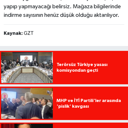
yapıp yapmayacağı belirsiz. Mağaza bilgilerinde
indirme sayısının henüz düşük olduğu aktarılıyor.
Kaynak:
GZT
Terörsüz Türkiye yasası
komisyondan geçti
MHP ve İYİ Partili'ler arasında
'pislik' kavgası