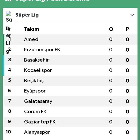
Süper Lig
#
Takım
O
P
1
Amed
0
0
2
Erzurumspor FK
0
0
3
Başakşehir
0
0
4
Kocaelispor
0
0
5
Beşiktaş
0
0
6
Eyüpspor
0
0
7
Galatasaray
0
0
8
Çorum FK
0
0
9
Gaziantep FK
0
0
10
Alanyaspor
0
0