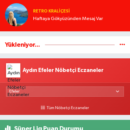
RETRO KRALIÇESI
Haftaya Gökyüzünden Mesaj Var
Yükleniyor...
Aydın Efeler Nöbetçi Eczaneler
Tüm Nöbetçi Eczaneler
Süper Lig Puan Durumu