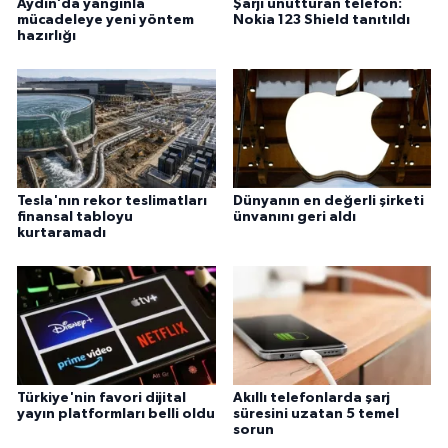
Aydın’da yangınla
Şarjı unutturan telefon:
mücadeleye yeni yöntem
Nokia 123 Shield tanıtıldı
hazırlığı
Tesla'nın rekor teslimatları
Dünyanın en değerli şirketi
finansal tabloyu
ünvanını geri aldı
kurtaramadı
Türkiye'nin favori dijital
Akıllı telefonlarda şarj
yayın platformları belli oldu
süresini uzatan 5 temel
sorun