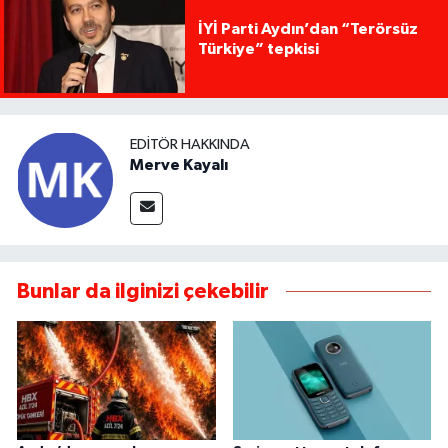
İYİ Parti Aydın’dan “Terörsüz
Türkiye” tepkisi
EDITÖR HAKKINDA
Merve Kayalı
Bunlar da ilginizi çekebilir