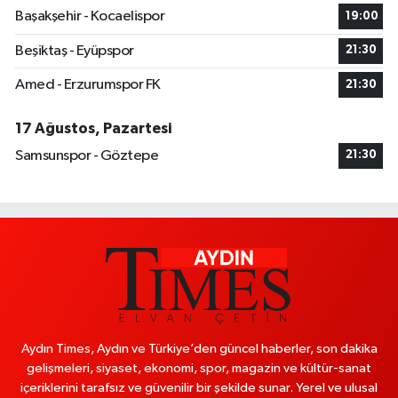
Başakşehir - Kocaelispor
19:00
Beşiktaş - Eyüpspor
21:30
Amed - Erzurumspor FK
21:30
17 Ağustos, Pazartesi
Samsunspor - Göztepe
21:30
Aydın Times, Aydın ve Türkiye’den güncel haberler, son dakika
gelişmeleri, siyaset, ekonomi, spor, magazin ve kültür-sanat
içeriklerini tarafsız ve güvenilir bir şekilde sunar. Yerel ve ulusal