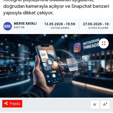
doğrudan kamerayla açılıyor ve Snapchat benzeri
yapısıyla dikkat çekiyor.
MERVE KAYALI
13.05.2026 - 19:59
27.06.2026 - 10:0
EDITÖR
YAYINLANMA
GÜNCELLEME
Paylaş
-
+
A
A