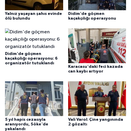
Yalnız yaşayan şahıs evinde
Didim'de göçmen
ölü bulundu
kaçakçılığı operasyonu
Didim'de göçmen
kaçakçılığı operasyonu: 6
organizatör tutuklandı
Karacasu'daki feci kazada
can kaybı artıyor
5 yıl hapis cezasıyla
Vali Varol: Çine yangınında
aranıyordu, Söke'de
2 gözaltı
yakalandı