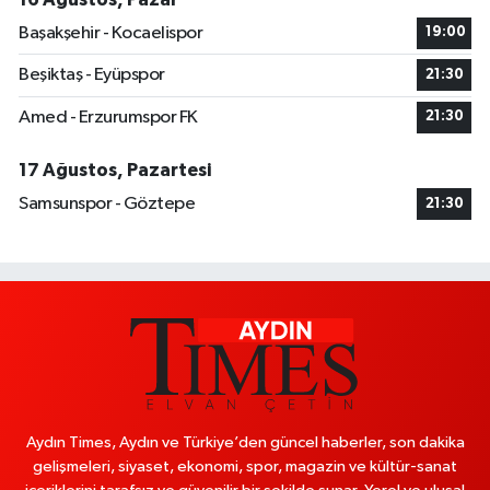
Başakşehir - Kocaelispor
19:00
Beşiktaş - Eyüpspor
21:30
Amed - Erzurumspor FK
21:30
17 Ağustos, Pazartesi
Samsunspor - Göztepe
21:30
Aydın Times, Aydın ve Türkiye’den güncel haberler, son dakika
gelişmeleri, siyaset, ekonomi, spor, magazin ve kültür-sanat