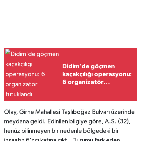
Didim'de göçmen
kaçakçılığı operasyonu:
6 organizatör
tutuklandı
Olay, Girne Mahallesi Taşlıboğaz Bulvarı üzerinde
meydana geldi. Edinilen bilgiye göre, A.S. (32),
henüz bilinmeyen bir nedenle bölgedeki bir
inşaatın 6'ncı katına çıktı. Durumu fark eden