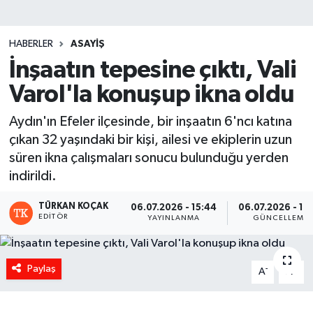
HABERLER
ASAYIŞ
İnşaatın tepesine çıktı, Vali
Varol'la konuşup ikna oldu
Aydın'ın Efeler ilçesinde, bir inşaatın 6'ncı katına
çıkan 32 yaşındaki bir kişi, ailesi ve ekiplerin uzun
süren ikna çalışmaları sonucu bulunduğu yerden
indirildi.
TÜRKAN KOÇAK
06.07.2026 - 15:44
06.07.2026 - 18
EDITÖR
YAYINLANMA
GÜNCELLEME
Paylaş
-
+
A
A