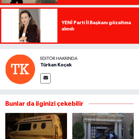
YENİ Parti İl Başkanı gözaltına
alındı
EDITÖR HAKKINDA
Türkan Koçak
Bunlar da ilginizi çekebilir