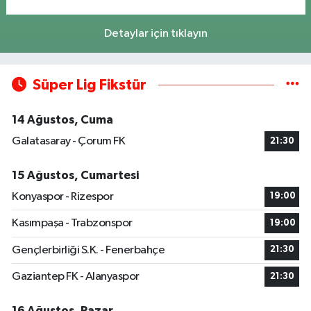
Detaylar için tıklayın
Süper Lig Fikstür
14 Ağustos, Cuma
Galatasaray - Çorum FK
21:30
15 Ağustos, Cumartesi
Konyaspor - Rizespor
19:00
Kasımpaşa - Trabzonspor
19:00
Gençlerbirliği S.K. - Fenerbahçe
21:30
Gaziantep FK - Alanyaspor
21:30
16 Ağustos, Pazar