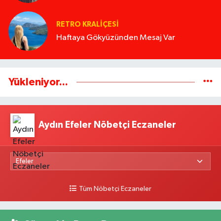
RETRO KRALIÇESI
Haftaya Gökyüzünden Mesaj Var
Yükleniyor...
Aydın Efeler Nöbetçi Eczaneler
Tüm Nöbetçi Eczaneler