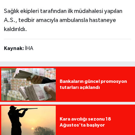
Sağlık ekipleri tarafından ilk müdahalesi yapılan
A.S., tedbir amacıyla ambulansla hastaneye
kaldırıldı.
Kaynak:
İHA
Bankaların güncel promosyon
tutarları açıklandı
Kara avcılığı sezonu 18
Ağustos'ta başlıyor