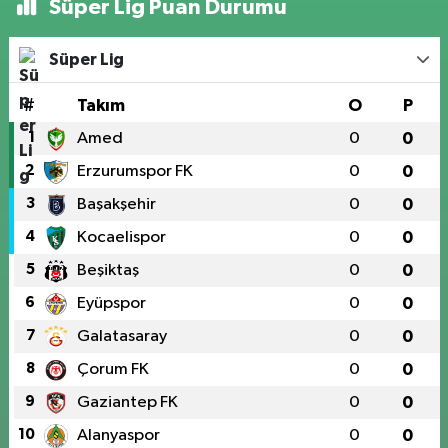
Süper Lig Puan Durumu
Süper Lig
#
Takım
O
P
1
Amed
0
0
2
Erzurumspor FK
0
0
3
Başakşehir
0
0
4
Kocaelispor
0
0
5
Beşiktaş
0
0
6
Eyüpspor
0
0
7
Galatasaray
0
0
8
Çorum FK
0
0
9
Gaziantep FK
0
0
10
Alanyaspor
0
0