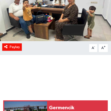
Paylaş
-
+
A
A
Germencik