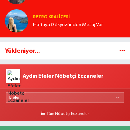
RETRO KRALIÇESI
Haftaya Gökyüzünden Mesaj Var
Yükleniyor...
Aydın Efeler Nöbetçi Eczaneler
Tüm Nöbetçi Eczaneler