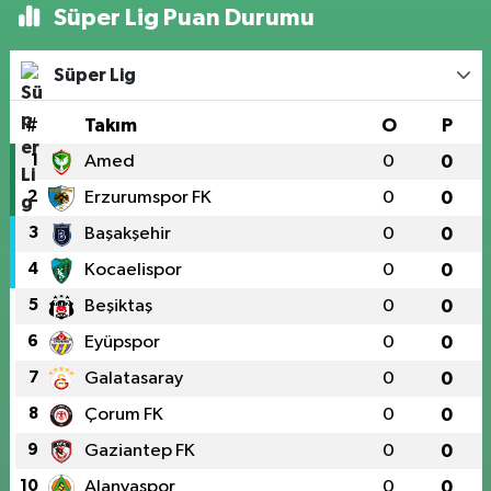
Süper Lig Puan Durumu
Süper Lig
#
Takım
O
P
1
Amed
0
0
2
Erzurumspor FK
0
0
3
Başakşehir
0
0
4
Kocaelispor
0
0
5
Beşiktaş
0
0
6
Eyüpspor
0
0
7
Galatasaray
0
0
8
Çorum FK
0
0
9
Gaziantep FK
0
0
10
Alanyaspor
0
0