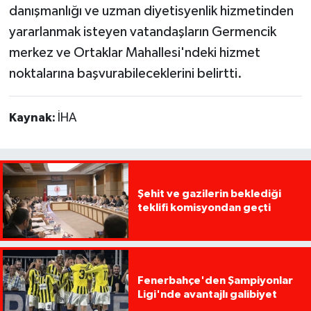
danışmanlığı ve uzman diyetisyenlik hizmetinden
yararlanmak isteyen vatandaşların Germencik
merkez ve Ortaklar Mahallesi'ndeki hizmet
noktalarına başvurabileceklerini belirtti.
Kaynak:
İHA
Şehit ve gazilerin beklediği
teklifi komisyondan geçti
Fenerbahçe'den Şampiyonlar
Ligi'nde avantajlı galibiyet