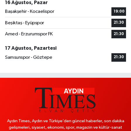
16 Ağustos, Pazar
Başakşehir - Kocaelispor
19:00
Beşiktaş - Eyüpspor
21:30
Amed - Erzurumspor FK
21:30
17 Ağustos, Pazartesi
Samsunspor - Göztepe
21:30
Aydın Times, Aydın ve Türkiye’den güncel haberler, son dakika
gelişmeleri, siyaset, ekonomi, spor, magazin ve kültür-sanat