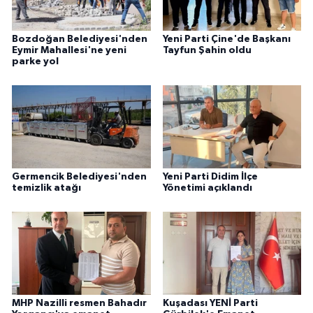
Bozdoğan Belediyesi'nden
Yeni Parti Çine'de Başkanı
Eymir Mahallesi'ne yeni
Tayfun Şahin oldu
parke yol
Germencik Belediyesi'nden
Yeni Parti Didim İlçe
temizlik atağı
Yönetimi açıklandı
MHP Nazilli resmen Bahadır
Kuşadası YENİ Parti