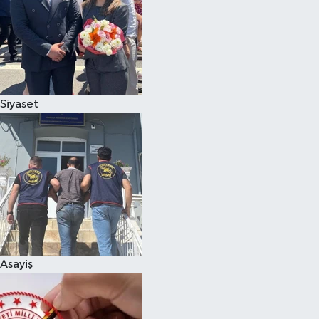
Siyaset
Asayiş