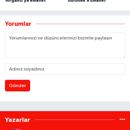
Yorgancı'ya emanet
Gürbilek'e Emanet
Yorumlar
Gönder
Yazarlar