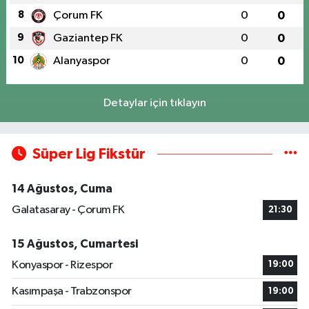
8
Çorum FK
0
0
9
Gaziantep FK
0
0
10
Alanyaspor
0
0
Detaylar için tıklayın
Süper Lig Fikstür
14 Ağustos, Cuma
Galatasaray - Çorum FK
21:30
15 Ağustos, Cumartesi
Konyaspor - Rizespor
19:00
Kasımpaşa - Trabzonspor
19:00