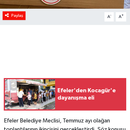
Paylaş
-
+
A
A
Efeler'den Kocagür'e
dayanışma eli
Efeler Belediye Meclisi, Temmuz ayı olağan
toplantılarının ikincisini gerçekleştirdi. Söz konusu