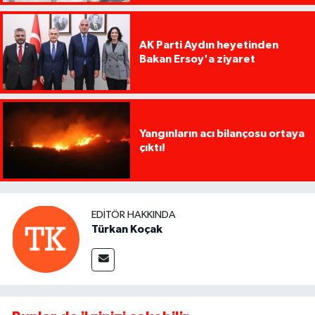
AK Parti Aydın heyetinden
Bakan Ersoy'a ziyaret
Yangınların acı bilançosu ortaya
çıktı!
EDITÖR HAKKINDA
Türkan Koçak