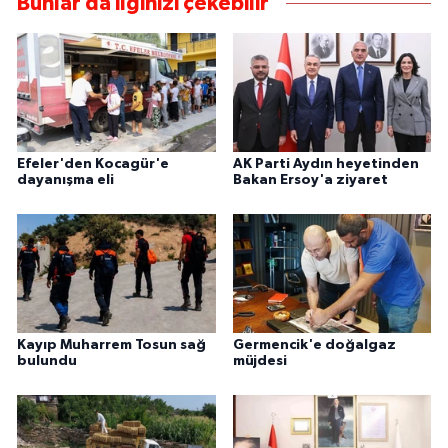
Bunlar da ilginizi çekebilir
Efeler'den Kocagür'e
AK Parti Aydın heyetinden
dayanışma eli
Bakan Ersoy'a ziyaret
Kayıp Muharrem Tosun sağ
Germencik'e doğalgaz
bulundu
müjdesi