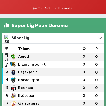
Tüm Nöbetçi Eczaneler
Süper Lig Puan Durumu
Süper Lig
#
Takım
O
P
1
Amed
0
0
2
Erzurumspor FK
0
0
3
Başakşehir
0
0
4
Kocaelispor
0
0
5
Beşiktaş
0
0
6
Eyüpspor
0
0
7
Galatasaray
0
0