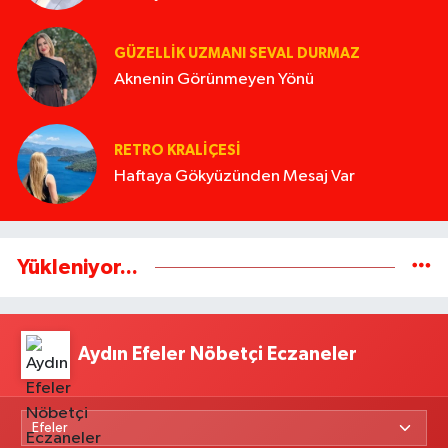
GÜZELLIK UZMANI SEVAL DURMAZ
Aknenin Görünmeyen Yönü
RETRO KRALIÇESI
Haftaya Gökyüzünden Mesaj Var
Yükleniyor...
Aydın Efeler Nöbetçi Eczaneler