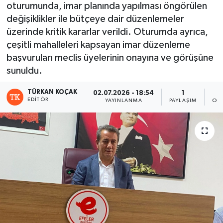
oturumunda, imar planında yapılması öngörülen
değişiklikler ile bütçeye dair düzenlemeler
üzerinde kritik kararlar verildi. Oturumda ayrıca,
çeşitli mahalleleri kapsayan imar düzenleme
başvuruları meclis üyelerinin onayına ve görüşüne
sunuldu.
TÜRKAN KOÇAK
02.07.2026 - 18:54
1
EDITÖR
YAYINLANMA
PAYLAŞIM
OK