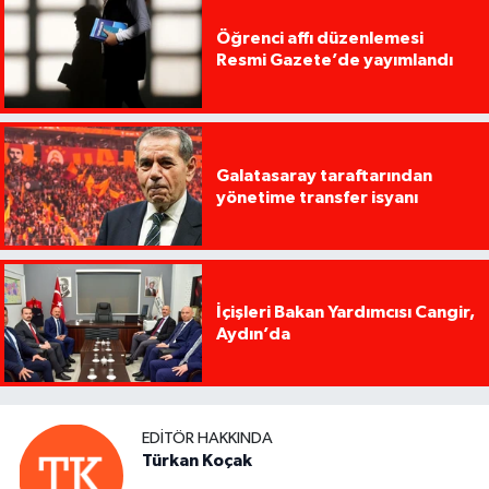
Öğrenci affı düzenlemesi
Resmi Gazete’de yayımlandı
Galatasaray taraftarından
yönetime transfer isyanı
İçişleri Bakan Yardımcısı Cangir,
Aydın’da
EDITÖR HAKKINDA
Türkan Koçak