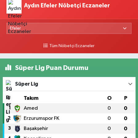
Aydın Efeler Nöbetçi Eczaneler
Tüm Nöbetçi Eczaneler
Süper Lig Puan Durumu
Süper Lig
#
Takım
O
P
1
Amed
0
0
2
Erzurumspor FK
0
0
3
Başakşehir
0
0