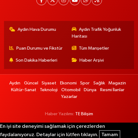
Aydın Hava Durumu
Aydın Trafik Yoğunluk
Haritası
Puan Durumu ve Fikstür
Tüm Manşetler
Son Dakika Haberleri
Haber Arşivi
Aydın
Güncel
Siyaset
Ekonomi
Spor
Sağlık
Magazin
Kültür-Sanat
Teknoloji
Otomobil
Dünya
Resmi İlanlar
Yazarlar
Haber Yazılımı:
TE Bilişim
En iyi site deneyimi sağlamak için çerezlerden
faydalanıyoruz. Detaylar için lütfen tıklayın.
Tamam