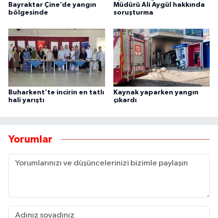
Bayraktar Çine’de yangın
Müdürü Ali Aygül hakkında
bölgesinde
soruşturma
Buharkent’te incirin en tatlı
Kaynak yaparken yangın
hali yarıştı
çıkardı
Yorumlar