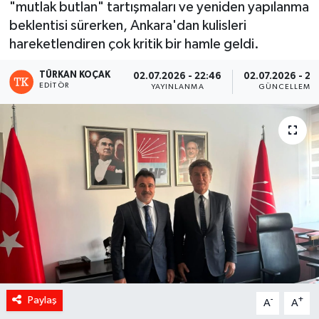
"mutlak butlan" tartışmaları ve yeniden yapılanma
beklentisi sürerken, Ankara'dan kulisleri
hareketlendiren çok kritik bir hamle geldi.
TÜRKAN KOÇAK
02.07.2026 - 22:46
02.07.2026 - 23
EDITÖR
YAYINLANMA
GÜNCELLEME
Paylaş
-
+
A
A