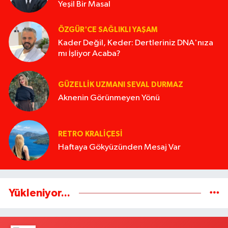
Yeşil Bir Masal
ÖZGÜR'CE SAĞLIKLI YAŞAM
Kader Değil, Keder: Dertleriniz DNA'nıza
mı İşliyor Acaba?
GÜZELLIK UZMANI SEVAL DURMAZ
Aknenin Görünmeyen Yönü
RETRO KRALIÇESI
Haftaya Gökyüzünden Mesaj Var
Yükleniyor...