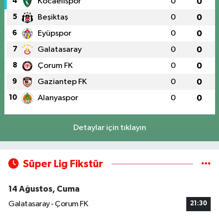
4
Kocaelispor
0
0
5
Beşiktaş
0
0
6
Eyüpspor
0
0
7
Galatasaray
0
0
8
Çorum FK
0
0
9
Gaziantep FK
0
0
10
Alanyaspor
0
0
Detaylar için tıklayın
Süper Lig Fikstür
14 Ağustos, Cuma
Galatasaray - Çorum FK
21:30