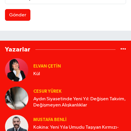
Gönder
Yazarlar
ELVAN ÇETIN
Kül
CESUR YÜREK
Aydın Siyasetinde Yeni Yıl: Değişen Takvim,
Değişmeyen Alışkanlıklar
MUSTAFA BENLI
Kokina: Yeni Yıla Umudu Taşıyan Kırmızı-