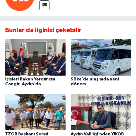
Bunlar da ilginizi çekebilir
İçişleri Bakan Yardımcısı
Söke’de ulaşımda yeni
Cangir, Aydın’da
dönem
TZOB Başkanı Şemsi
Aydın Valiliği’nden YİKOB