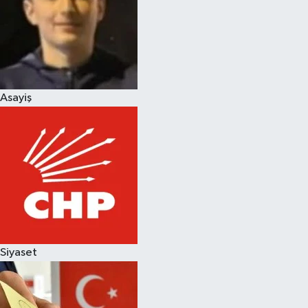
Magazin
Asayiş
Siyaset