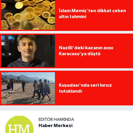
İslam Memiş'ten dikkat çeken
altın tahmini
Nazilli'deki kazanın acısı
Karacasu'ya düştü
Kuşadası'nda seri hırsız
tutuklandı
EDITÖR HAKKINDA
Haber Merkezi