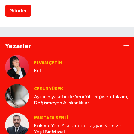
Gönder
Yazarlar
ELVAN ÇETIN
Kül
CESUR YÜREK
Aydın Siyasetinde Yeni Yıl: Değişen Takvim,
Değişmeyen Alışkanlıklar
MUSTAFA BENLI
Kokina: Yeni Yıla Umudu Taşıyan Kırmızı-
Yeşil Bir Masal