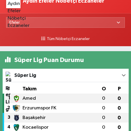
Aydın Efeler Nöbetçi Eczaneler
Tüm Nöbetçi Eczaneler
Süper Lig Puan Durumu
Süper Lig
#
Takım
O
P
1
Amed
0
0
2
Erzurumspor FK
0
0
3
Başakşehir
0
0
4
Kocaelispor
0
0