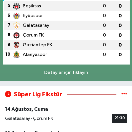
5
Beşiktaş
0
0
6
Eyüpspor
0
0
7
Galatasaray
0
0
8
Çorum FK
0
0
9
Gaziantep FK
0
0
10
Alanyaspor
0
0
Detaylar için tıklayın
Süper Lig Fikstür
14 Ağustos, Cuma
Galatasaray - Çorum FK
21:30