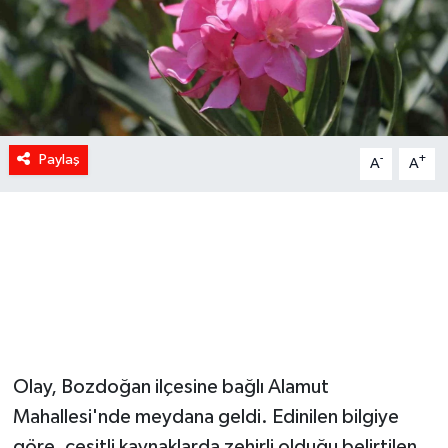
Paylaş
-
+
A
A
Olay, Bozdoğan ilçesine bağlı Alamut
Mahallesi'nde meydana geldi. Edinilen bilgiye
göre, çeşitli kaynaklarda zehirli olduğu belirtilen