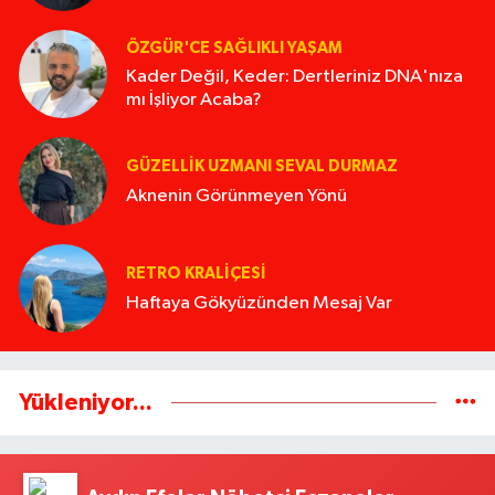
ÖZGÜR'CE SAĞLIKLI YAŞAM
Kader Değil, Keder: Dertleriniz DNA'nıza
mı İşliyor Acaba?
GÜZELLIK UZMANI SEVAL DURMAZ
Aknenin Görünmeyen Yönü
RETRO KRALIÇESI
Haftaya Gökyüzünden Mesaj Var
Yükleniyor...