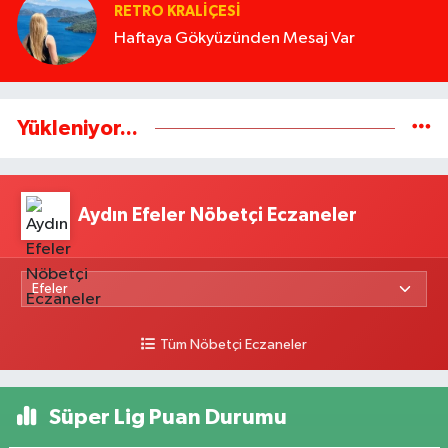
RETRO KRALIÇESI
Haftaya Gökyüzünden Mesaj Var
Yükleniyor...
Aydın Efeler Nöbetçi Eczaneler
Tüm Nöbetçi Eczaneler
Süper Lig Puan Durumu