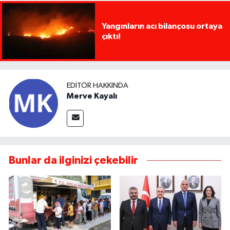
Yangınların acı bilançosu ortaya
çıktı!
EDITÖR HAKKINDA
Merve Kayalı
Bunlar da ilginizi çekebilir