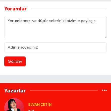
Yorumlar
Gönder
Yazarlar
ELVAN ÇETIN