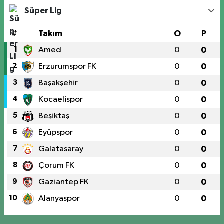
Süper Lig
#
Takım
O
P
1
Amed
0
0
2
Erzurumspor FK
0
0
3
Başakşehir
0
0
4
Kocaelispor
0
0
5
Beşiktaş
0
0
6
Eyüpspor
0
0
7
Galatasaray
0
0
8
Çorum FK
0
0
9
Gaziantep FK
0
0
10
Alanyaspor
0
0