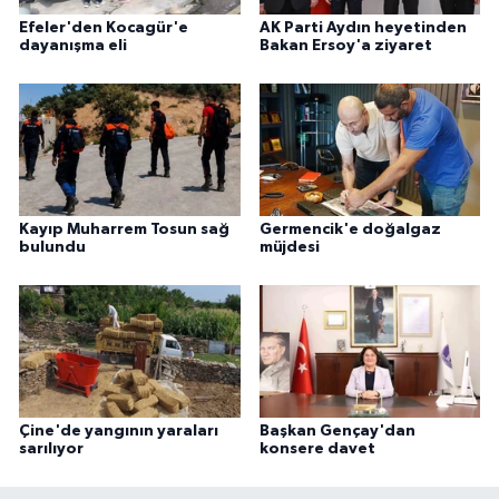
Efeler'den Kocagür'e
AK Parti Aydın heyetinden
dayanışma eli
Bakan Ersoy'a ziyaret
Kayıp Muharrem Tosun sağ
Germencik'e doğalgaz
bulundu
müjdesi
Çine'de yangının yaraları
Başkan Gençay'dan
sarılıyor
konsere davet