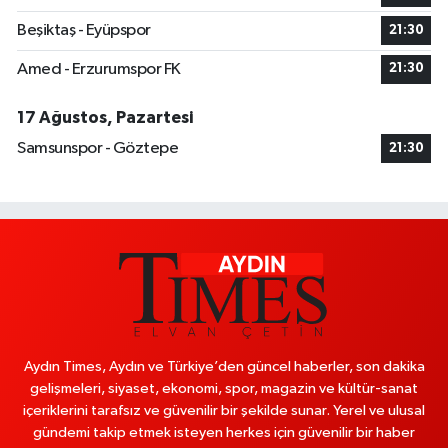
Beşiktaş - Eyüpspor
21:30
Amed - Erzurumspor FK
21:30
17 Ağustos, Pazartesi
Samsunspor - Göztepe
21:30
Aydın Times, Aydın ve Türkiye’den güncel haberler, son dakika
gelişmeleri, siyaset, ekonomi, spor, magazin ve kültür-sanat
içeriklerini tarafsız ve güvenilir bir şekilde sunar. Yerel ve ulusal
gündemi takip etmek isteyen herkes için güvenilir bir haber