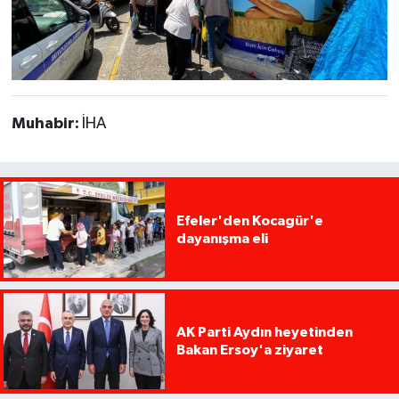
Muhabir:
İHA
Efeler'den Kocagür'e
dayanışma eli
AK Parti Aydın heyetinden
Bakan Ersoy'a ziyaret