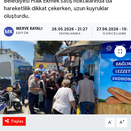
Belediyesi Halk Ekmek satış noktalarında da
hareketlilik dikkat çekerken, uzun kuyruklar
oluşturdu.
MERVE KAYALI
26.05.2026 - 21:27
27.06.2026 - 10:0
EDITÖR
YAYINLANMA
GÜNCELLEME
Paylaş
-
+
A
A