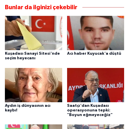
Bunlar da ilginizi çekebilir
Kuşadası Sanayi Sitesi'nde
Acı haber Kuyucak'a düştü
seçim heyecanı
Aydın iş dünyasının acı
Saatçı'dan Kuşadası
kaybı!
operasyonuna tepki:
"Boyun eğmeyeceğiz"