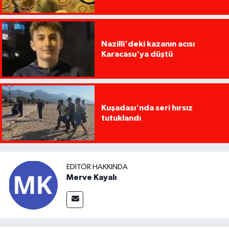
Nazilli'deki kazanın acısı
Karacasu'ya düştü
Kuşadası'nda seri hırsız
tutuklandı
EDITÖR HAKKINDA
Merve Kayalı