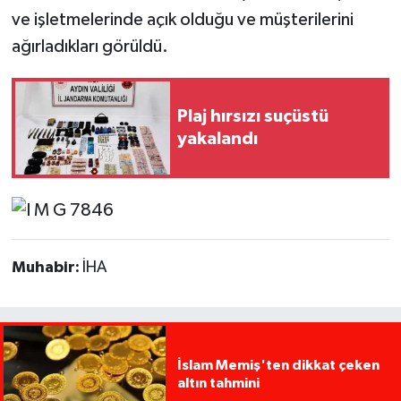
ve işletmelerinde açık olduğu ve müşterilerini
ağırladıkları görüldü.
Plaj hırsızı suçüstü
yakalandı
Muhabir:
İHA
İslam Memiş'ten dikkat çeken
altın tahmini