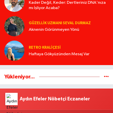
Kader Değil, Keder: Dertleriniz DNA'nıza
mı İşliyor Acaba?
GÜZELLIK UZMANI SEVAL DURMAZ
Aknenin Görünmeyen Yönü
RETRO KRALIÇESI
Haftaya Gökyüzünden Mesaj Var
Yükleniyor...
Aydın Efeler Nöbetçi Eczaneler