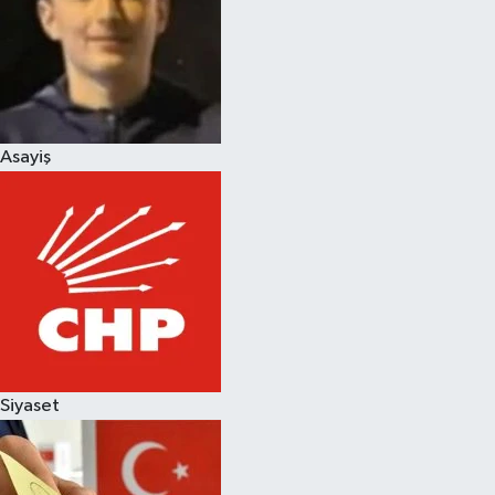
Magazin
Asayiş
Siyaset