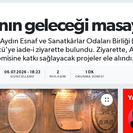
nın geleceği masay
 Aydın Esnaf ve Sanatkârlar Odaları Birli
ye iade-i ziyarette bulundu. Ziyarette, A
misine katkı sağlayacak projeler ele alındı
06.07.2026 - 18:23
2
1 DK
GÜNCELLEME
PAYLAŞIM
OKUNMA SÜRESI
Y