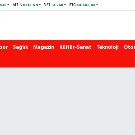
438
6513.94
13.768
64.602,05
ALTIN
BİST
BTC
por
Sağlık
Magazin
Kültür-Sanat
Teknoloji
Oto