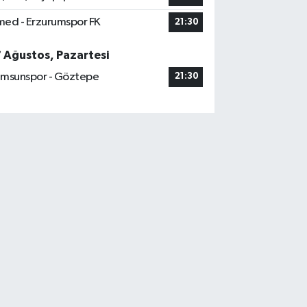
ed - Erzurumspor FK
21:30
7 Ağustos, Pazartesi
msunspor - Göztepe
21:30