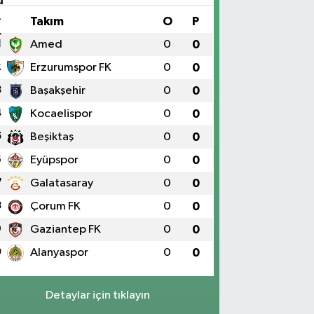
#
Takım
O
P
1
Amed
0
0
2
Erzurumspor FK
0
0
3
Başakşehir
0
0
4
Kocaelispor
0
0
5
Beşiktaş
0
0
6
Eyüpspor
0
0
7
Galatasaray
0
0
8
Çorum FK
0
0
9
Gaziantep FK
0
0
0
Alanyaspor
0
0
Detaylar için tıklayın