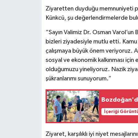
Ziyaretten duyduğu memnuniyeti 
Künkcü, şu değerlendirmelerde bul
“Sayın Valimiz Dr. Osman Varol’un Bi
bizleri ziyadesiyle mutlu etti. Kam
çalışmaya büyük önem veriyoruz. Ay
sosyal ve ekonomik kalkınması için el b
olduğumuzu yineliyoruz. Nazik ziyare
şükranlarımı sunuyorum.”
Bozdoğan'da 
İçeriği Görünt
Ziyaret, karşılıklı iyi niyet mesajları