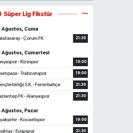
Süper Lig Fikstür
4 Ağustos, Cuma
latasaray - Çorum FK
21:30
5 Ağustos, Cumartesi
nyaspor - Rizespor
19:00
sımpaşa - Trabzonspor
19:00
nçlerbirliği S.K. - Fenerbahçe
21:30
ziantep FK - Alanyaspor
21:30
6 Ağustos, Pazar
şakşehir - Kocaelispor
19:00
şiktaş - Eyüpspor
21:30