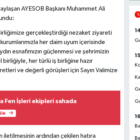
paylaşan AYESOB Başkanı Muhammet Ali
undu:
1
rliğimize gerçekleştirdiği nezaket ziyareti
Ga
u kurumlarımızla her daim uyum içerisinde
dın esnafımızın güçlenmesi ve şehrimizin
1
irliğiyle, her türlü iş birliğine hazır
Ko
tleri ve değerli görüşleri için Sayın Valimize
Ka
Ge
Fen İşleri ekipleri sahada
Ga
üle
1
Ba
nın iletilmesinin ardından çekilen hatıra
Be