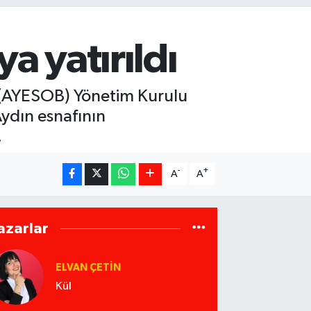
a yatırıldı
ği (AYESOB) Yönetim Kurulu
ydın esnafının
.
-
+
A
A
azarlar
ELVAN ÇETIN
Kül