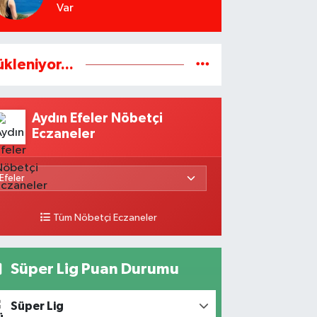
Var
ükleniyor...
Aydın Efeler Nöbetçi
Eczaneler
Tüm Nöbetçi Eczaneler
Süper Lig Puan Durumu
Süper Lig