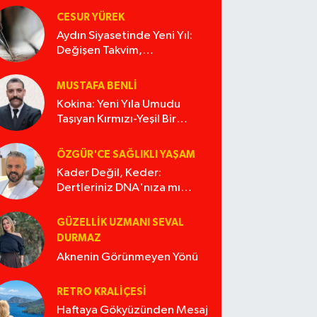
CESUR YÜREK
Aydın Siyasetinde Yeni Yıl:
Değişen Takvim,
Değişmeyen Alışkanlıklar
MUSTAFA BENLI
Kokina: Yeni Yıla Umudu
Taşıyan Kırmızı-Yeşil Bir
Masal
ÖZGÜR'CE SAĞLIKLI YAŞAM
Kader Değil, Keder:
Dertleriniz DNA'nıza mı
İşliyor Acaba?
GÜZELLIK UZMANI SEVAL
DURMAZ
Aknenin Görünmeyen Yönü
RETRO KRALIÇESI
Haftaya Gökyüzünden Mesaj