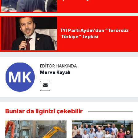
İYİ Parti Aydın’dan “Terörsüz
Türkiye” tepkisi
EDITÖR HAKKINDA
Merve Kayalı
Bunlar da ilginizi çekebilir