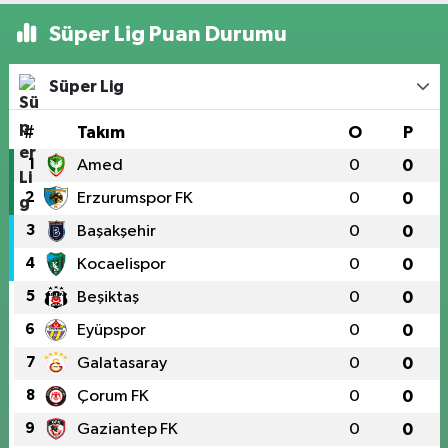
Süper Lig Puan Durumu
Süper Lig
#
Takım
O
P
1
Amed
0
0
2
Erzurumspor FK
0
0
3
Başakşehir
0
0
4
Kocaelispor
0
0
5
Beşiktaş
0
0
6
Eyüpspor
0
0
7
Galatasaray
0
0
8
Çorum FK
0
0
9
Gaziantep FK
0
0