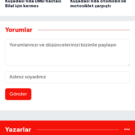
Kuşadası’nda DMD hastası
Kuşadası’nda otomobil ile
Bilal için kermes
motosiklet çarpıştı
Yorumlar
Gönder
Yazarlar