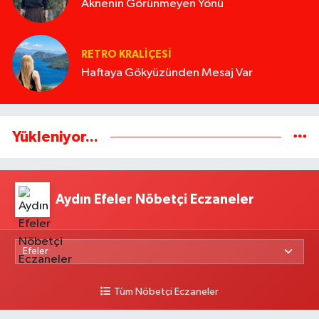
Aknenin Görünmeyen Yönü
RETRO KRALIÇESI
Haftaya Gökyüzünden Mesaj Var
Yükleniyor...
Aydın Efeler Nöbetçi Eczaneler
Tüm Nöbetçi Eczaneler