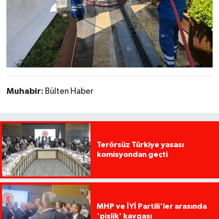
Muhabir:
Bülten Haber
Terörsüz Türkiye yasası
komisyondan geçti
MHP ve İYİ Partili'ler arasında
'pislik' kavgası