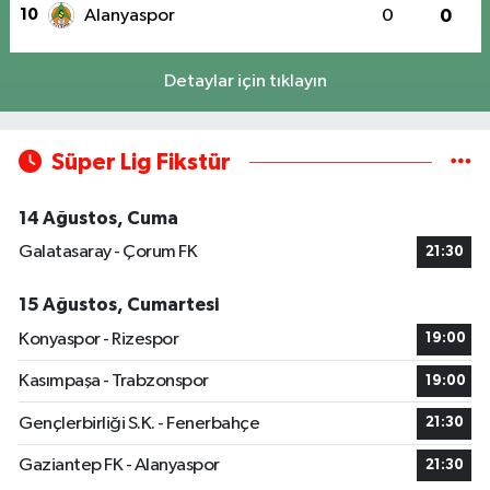
10
Alanyaspor
0
0
Detaylar için tıklayın
Süper Lig Fikstür
14 Ağustos, Cuma
Galatasaray - Çorum FK
21:30
15 Ağustos, Cumartesi
Konyaspor - Rizespor
19:00
Kasımpaşa - Trabzonspor
19:00
Gençlerbirliği S.K. - Fenerbahçe
21:30
Gaziantep FK - Alanyaspor
21:30