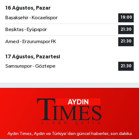
16 Ağustos, Pazar
Başakşehir - Kocaelispor
19:00
Beşiktaş - Eyüpspor
21:30
Amed - Erzurumspor FK
21:30
17 Ağustos, Pazartesi
Samsunspor - Göztepe
21:30
Aydın Times, Aydın ve Türkiye’den güncel haberler, son dakika