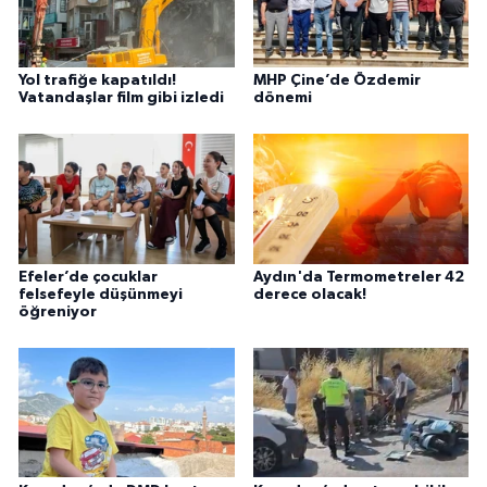
Yol trafiğe kapatıldı!
MHP Çine’de Özdemir
Vatandaşlar film gibi izledi
dönemi
Efeler’de çocuklar
Aydın'da Termometreler 42
felsefeyle düşünmeyi
derece olacak!
öğreniyor