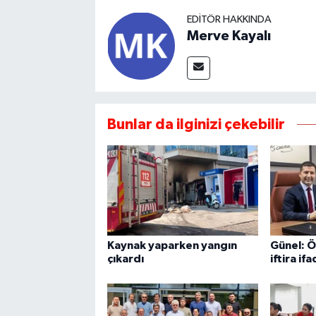
EDITÖR HAKKINDA
Merve Kayalı
Bunlar da ilginizi çekebilir
Kaynak yaparken yangın
Günel: Ö
çıkardı
iftira if