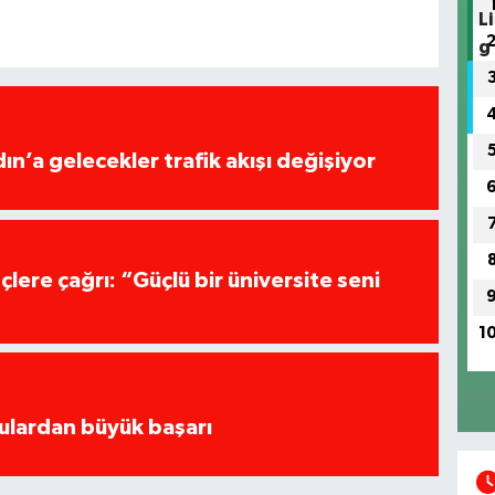
ın’a gelecekler trafik akışı değişiyor
ere çağrı: “Güçlü bir üniversite seni
1
culardan büyük başarı