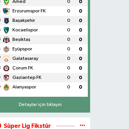
1
Amed
0
0
2
Erzurumspor FK
0
0
3
Başakşehir
0
0
4
Kocaelispor
0
0
5
Beşiktaş
0
0
6
Eyüpspor
0
0
7
Galatasaray
0
0
8
Çorum FK
0
0
9
Gaziantep FK
0
0
0
Alanyaspor
0
0
Detaylar için tıklayın
Süper Lig Fikstür