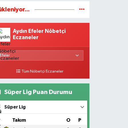
ükleniyor...
Aydın Efeler Nöbetçi
Eczaneler
Tüm Nöbetçi Eczaneler
Süper Lig Puan Durumu
Süper Lig
#
Takım
O
P