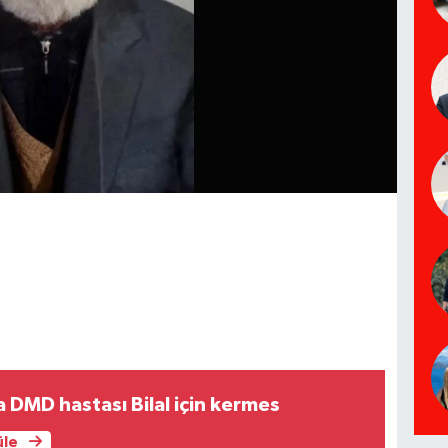
 DMD hastası Bilal için kermes
üle