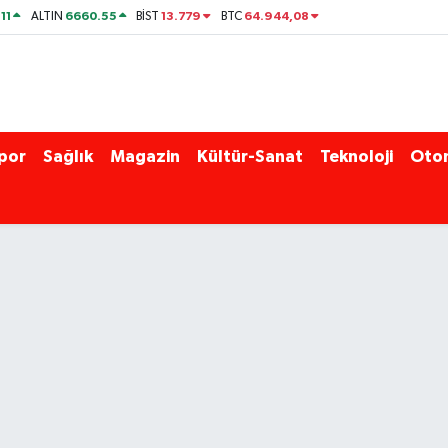
11
6660.55
13.779
64.944,08
ALTIN
BİST
BTC
por
Sağlık
Magazin
Kültür-Sanat
Teknoloji
Oto