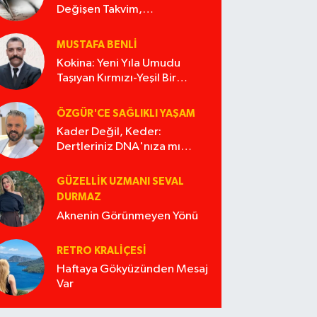
Değişen Takvim,
Değişmeyen Alışkanlıklar
MUSTAFA BENLI
Kokina: Yeni Yıla Umudu
Taşıyan Kırmızı-Yeşil Bir
Masal
ÖZGÜR'CE SAĞLIKLI YAŞAM
Kader Değil, Keder:
Dertleriniz DNA'nıza mı
İşliyor Acaba?
GÜZELLIK UZMANI SEVAL
DURMAZ
Aknenin Görünmeyen Yönü
RETRO KRALIÇESI
Haftaya Gökyüzünden Mesaj
Var