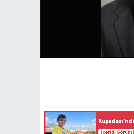
Kuşadası’nda
İçeriği Görünt