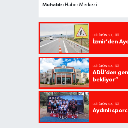
Muhabir:
Haber Merkezi
EDITÖRÜN SEÇTIĞI
İzmir’den Ayd
EDITÖRÜN SEÇTIĞI
ADÜ’den gençl
bekliyor”
EDITÖRÜN SEÇTIĞI
Aydınlı spor