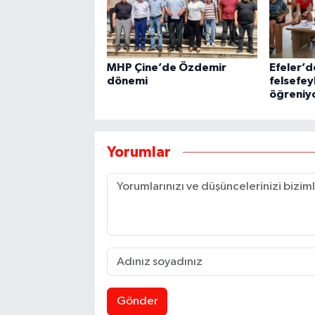
MHP Çine’de Özdemir
Efeler’d
dönemi
felsefe
öğreniy
Yorumlar
Gönder