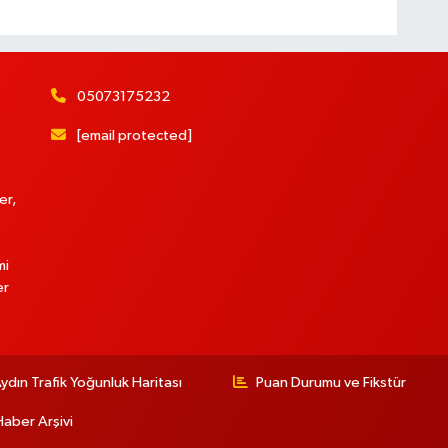
05073175232
[email protected]
er,
mi
er
ydın Trafik Yoğunluk Haritası
Puan Durumu ve Fikstür
Haber Arşivi