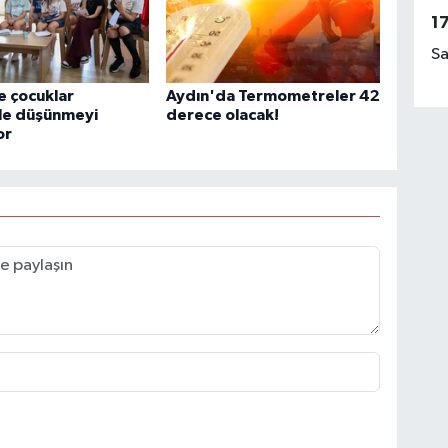
1
Sa
e çocuklar
Aydın'da Termometreler 42
yle düşünmeyi
derece olacak!
or