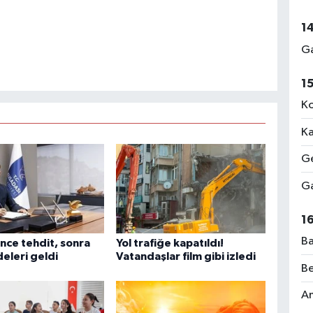
1
Ga
1
Ko
Ka
Ge
Ga
1
Ba
nce tehdit, sonra
Yol trafiğe kapatıldı!
adeleri geldi
Vatandaşlar film gibi izledi
Be
Am