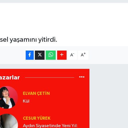
l yaşamını yitirdi.
-
+
A
A
azarlar
ELVAN ÇETIN
Kül
CESUR YÜREK
Aydın Siyasetinde Yeni Yıl: