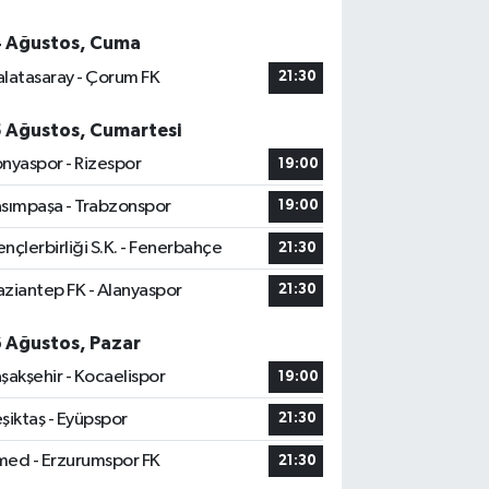
4 Ağustos, Cuma
latasaray - Çorum FK
21:30
5 Ağustos, Cumartesi
nyaspor - Rizespor
19:00
sımpaşa - Trabzonspor
19:00
nçlerbirliği S.K. - Fenerbahçe
21:30
ziantep FK - Alanyaspor
21:30
6 Ağustos, Pazar
şakşehir - Kocaelispor
19:00
şiktaş - Eyüpspor
21:30
ed - Erzurumspor FK
21:30