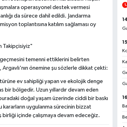
lışmalara operasyonel destek vermesi
nlığı da sürece dahil edildi. Jandarma
1
omisyon toplantısına katılım sağlaması oy
Ga
1
Takipçisiyiz"
Ko
 geçmesini temenni ettiklerini belirten
Ka
rgavlı'nın önemine şu sözlerle dikkat çekti:
Ge
ı türüne ev sahipliği yapan ve ekolojik denge
Ga
s bir bölgedir. Uzun yıllardır devam eden
1
buradaki doğal yaşam üzerinde ciddi bir baskı
Ba
kararların uygulanma sürecinin bizzat
 iş birliği içinde çalışmaya devam edeceğiz.
Be