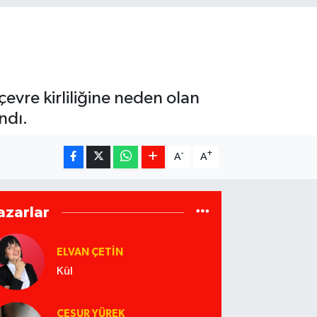
çevre kirliliğine neden olan
ndı.
-
+
A
A
azarlar
ELVAN ÇETIN
Kül
CESUR YÜREK