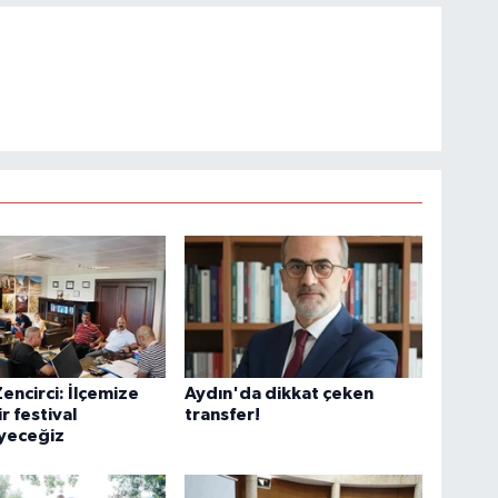
encirci: İlçemize
Aydın'da dikkat çeken
ir festival
transfer!
yeceğiz