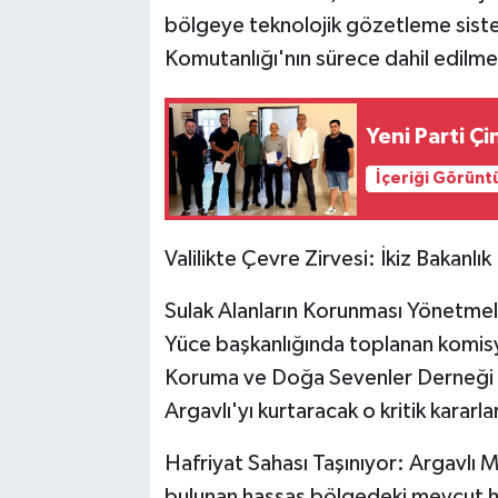
bölgeye teknolojik gözetleme siste
Komutanlığı'nın sürece dahil edilmesi
Yeni Parti Ç
İçeriği Görünt
Valilikte Çevre Zirvesi: İkiz Bakanl
Sulak Alanların Korunması Yönetmel
Yüce başkanlığında toplanan komisyon
Koruma ve Doğa Sevenler Derneği (
Argavlı'yı kurtaracak o kritik kararla
Hafriyat Sahası Taşınıyor: Argavlı 
bulunan hassas bölgedeki mevcut h