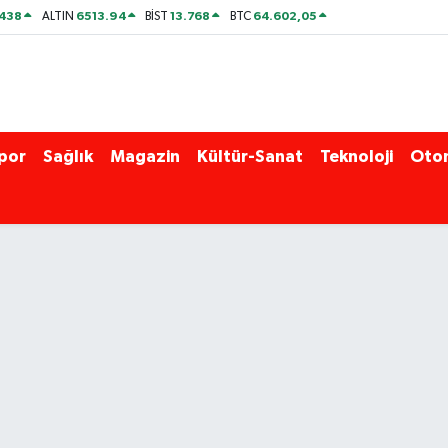
438
6513.94
13.768
64.602,05
ALTIN
BİST
BTC
por
Sağlık
Magazin
Kültür-Sanat
Teknoloji
Oto