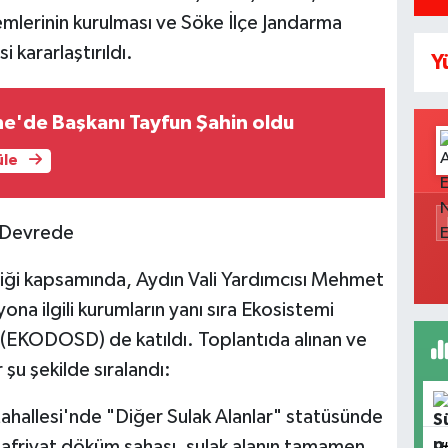
mlerinin kurulması ve Söke İlçe Jandarma
 kararlaştırıldı.
Y
ine'de Başkanı Tayfun Şahin oldu
üle
ık Devrede
iği kapsamında, Aydın Vali Yardımcısı Mehmet
a ilgili kurumların yanı sıra Ekosistemi
EKODOSD) de katıldı. Toplantıda alınan ve
r şu şekilde sıralandı:
Mahallesi'nde "Diğer Sulak Alanlar" statüsünde
afriyat döküm sahası, sulak alanın tamamen