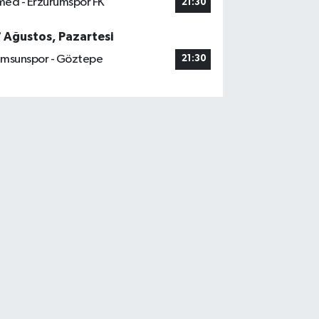
ed - Erzurumspor FK
21:30
7 Ağustos, Pazartesi
msunspor - Göztepe
21:30