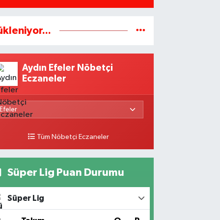
ükleniyor...
Aydın Efeler Nöbetçi
Eczaneler
Tüm Nöbetçi Eczaneler
Süper Lig Puan Durumu
Süper Lig