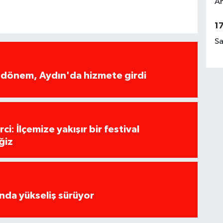
Am
1
Sa
i dönem, Aydın'da hizmete girdi
i: İlçemize yakışır bir festival
ğiz
rında yükseliş sürüyor