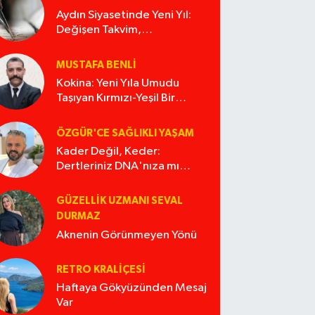
Aydın Siyasetinde Yeni Yıl:
Değişen Takvim,
Değişmeyen Alışkanlıklar
MUSTAFA BENLI
Kokina: Yeni Yıla Umudu
Taşıyan Kırmızı-Yeşil Bir
Masal
ÖZGÜR'CE SAĞLIKLI YAŞAM
Kader Değil, Keder:
Dertleriniz DNA'nıza mı
İşliyor Acaba?
GÜZELLIK UZMANI SEVAL
DURMAZ
Aknenin Görünmeyen Yönü
RETRO KRALIÇESI
Haftaya Gökyüzünden Mesaj
Var