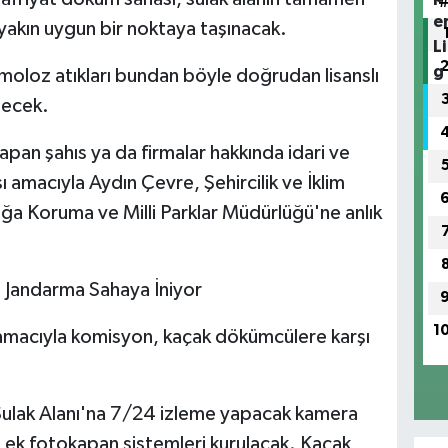
yakın uygun bir noktaya taşınacak.
moloz atıkları bundan böyle doğrudan lisanslı
lecek.
pan şahıs ya da firmalar hakkında idari ve
ı amacıyla Aydın Çevre, Şehircilik ve İklim
oğa Koruma ve Milli Parklar Müdürlüğü'ne anlık
 Jandarma Sahaya İniyor
1
amacıyla komisyon, kaçak dökümcülere karşı
 Sulak Alanı'na 7/24 izleme yapacak kamera
ara ek fotokapan sistemleri kurulacak. Kaçak