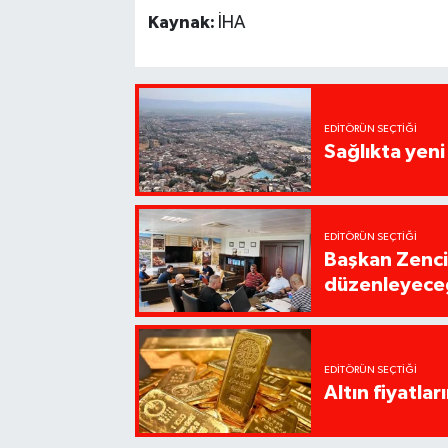
Kaynak:
İHA
EDITÖRÜN SEÇTIĞI
Sağlıkta yen
EDITÖRÜN SEÇTIĞI
Başkan Zencirc
düzenleyece
EDITÖRÜN SEÇTIĞI
Altın fiyatla