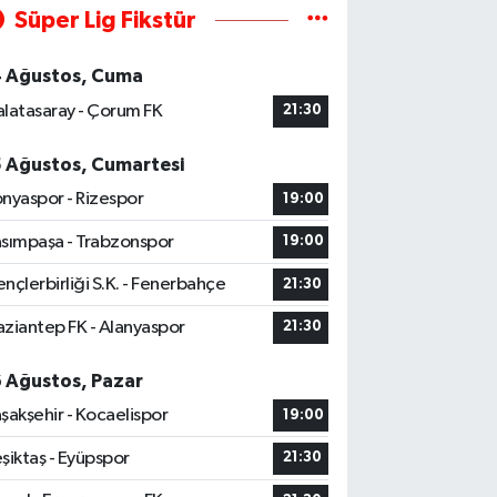
Süper Lig Fikstür
4 Ağustos, Cuma
latasaray - Çorum FK
21:30
5 Ağustos, Cumartesi
nyaspor - Rizespor
19:00
sımpaşa - Trabzonspor
19:00
nçlerbirliği S.K. - Fenerbahçe
21:30
ziantep FK - Alanyaspor
21:30
6 Ağustos, Pazar
şakşehir - Kocaelispor
19:00
şiktaş - Eyüpspor
21:30