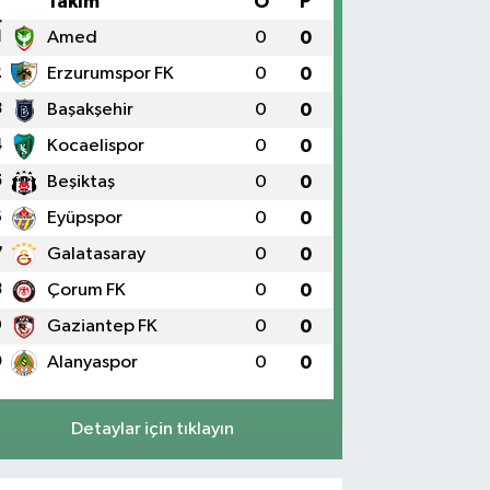
#
Takım
O
P
1
Amed
0
0
2
Erzurumspor FK
0
0
3
Başakşehir
0
0
4
Kocaelispor
0
0
5
Beşiktaş
0
0
6
Eyüpspor
0
0
7
Galatasaray
0
0
8
Çorum FK
0
0
9
Gaziantep FK
0
0
0
Alanyaspor
0
0
Detaylar için tıklayın