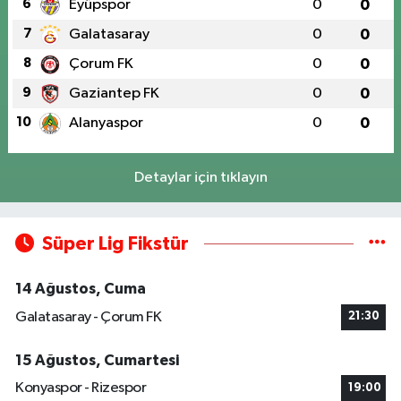
6
Eyüpspor
0
0
7
Galatasaray
0
0
8
Çorum FK
0
0
9
Gaziantep FK
0
0
10
Alanyaspor
0
0
Detaylar için tıklayın
Süper Lig Fikstür
14 Ağustos, Cuma
Galatasaray - Çorum FK
21:30
15 Ağustos, Cumartesi
Konyaspor - Rizespor
19:00