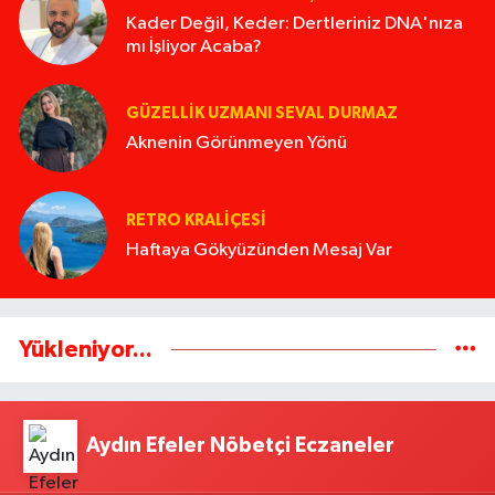
Kader Değil, Keder: Dertleriniz DNA'nıza
mı İşliyor Acaba?
GÜZELLIK UZMANI SEVAL DURMAZ
Aknenin Görünmeyen Yönü
RETRO KRALIÇESI
Haftaya Gökyüzünden Mesaj Var
Yükleniyor...
Aydın Efeler Nöbetçi Eczaneler