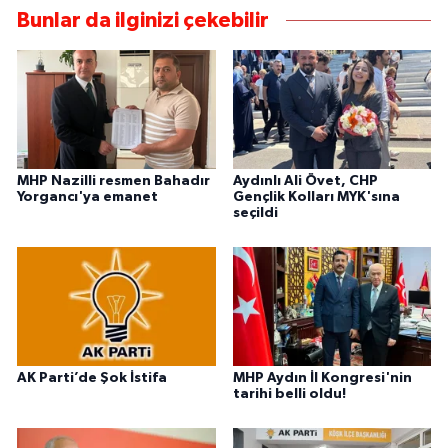
Bunlar da ilginizi çekebilir
MHP Nazilli resmen Bahadır
Aydınlı Ali Övet, CHP
Yorgancı'ya emanet
Gençlik Kolları MYK'sına
seçildi
AK Parti’de Şok İstifa
MHP Aydın İl Kongresi'nin
tarihi belli oldu!