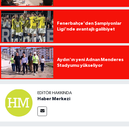
Fenerbahçe'den Şampiyonlar
Ligi'nde avantajlı galibiyet
Aydın'ın yeni Adnan Menderes
Stadyumu yükseliyor
EDITÖR HAKKINDA
Haber Merkezi