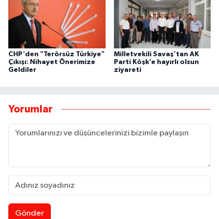
CHP'den "Terörsüz Türkiye"
Milletvekili Savaş’tan AK
Çıkışı: Nihayet Önerimize
Parti Köşk’e hayırlı olsun
Geldiler
ziyareti
Yorumlar
Gönder