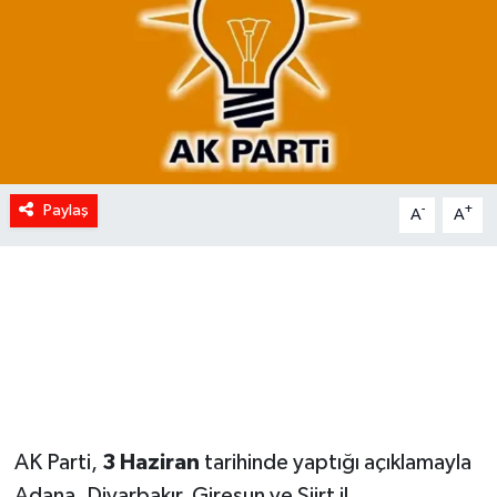
Paylaş
-
+
A
A
AK Parti,
3 Haziran
tarihinde yaptığı açıklamayla
Adana, Diyarbakır, Giresun ve Siirt il