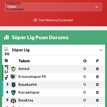
Tüm Nöbetçi Eczaneler
Süper Lig Puan Durumu
Süper Lig
#
Takım
O
P
1
Amed
0
0
2
Erzurumspor FK
0
0
3
Başakşehir
0
0
4
Kocaelispor
0
0
5
Beşiktaş
0
0