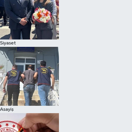
Siyaset
Asayiş