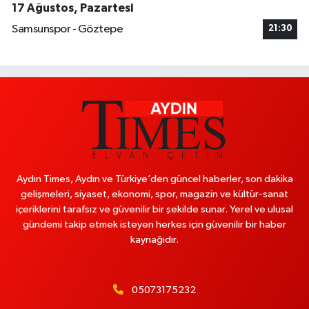
17 Ağustos, Pazartesi
Samsunspor - Göztepe
21:30
Aydın Times, Aydın ve Türkiye’den güncel haberler, son dakika
gelişmeleri, siyaset, ekonomi, spor, magazin ve kültür-sanat
içeriklerini tarafsız ve güvenilir bir şekilde sunar. Yerel ve ulusal
gündemi takip etmek isteyen herkes için güvenilir bir haber
kaynağıdır.
05073175232