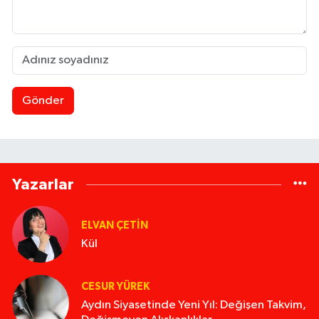
Gönder
Yazarlar
ELVAN ÇETIN
Kül
CESUR YÜREK
Aydın Siyasetinde Yeni Yıl: Değişen Takvim,