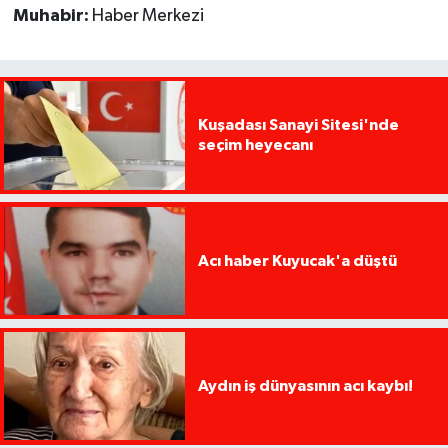
Muhabir:
Haber Merkezi
Kuşadası Sanayi Sitesi'nde
seçim heyecanı
Acı haber Kuyucak'a düştü
Aydın iş dünyasının acı kaybı!