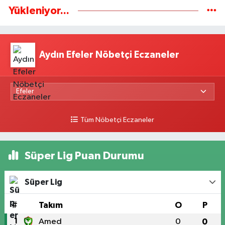
Yükleniyor...
Aydın Efeler Nöbetçi Eczaneler
Tüm Nöbetçi Eczaneler
Süper Lig Puan Durumu
Süper Lig
#
Takım
O
P
1
Amed
0
0