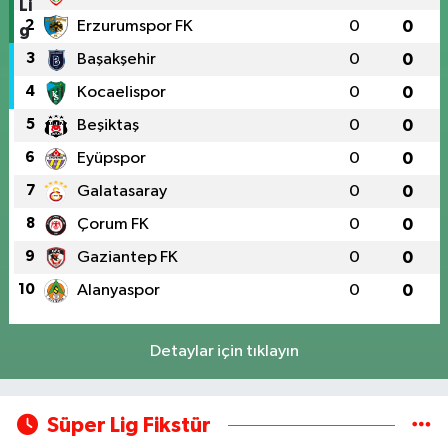
2
Erzurumspor FK
0
0
3
Başakşehir
0
0
4
Kocaelispor
0
0
5
Beşiktaş
0
0
6
Eyüpspor
0
0
7
Galatasaray
0
0
8
Çorum FK
0
0
9
Gaziantep FK
0
0
10
Alanyaspor
0
0
Detaylar için tıklayın
Süper Lig Fikstür