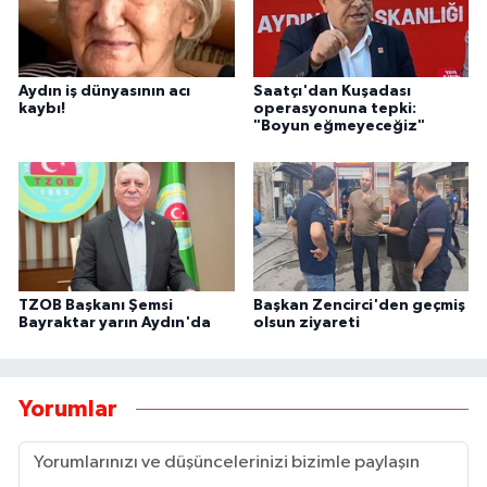
Aydın iş dünyasının acı
Saatçı'dan Kuşadası
kaybı!
operasyonuna tepki:
"Boyun eğmeyeceğiz"
TZOB Başkanı Şemsi
Başkan Zencirci'den geçmiş
Bayraktar yarın Aydın'da
olsun ziyareti
Yorumlar