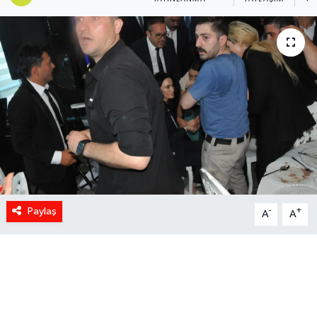
Paylaş
-
+
A
A