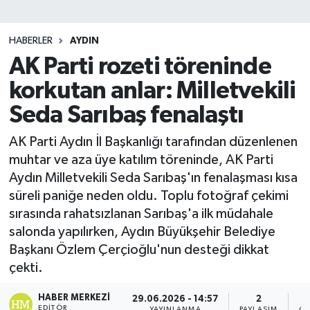
HABERLER
AYDIN
AK Parti rozeti töreninde
korkutan anlar: Milletvekili
Seda Sarıbaş fenalaştı
AK Parti Aydın İl Başkanlığı tarafından düzenlenen
muhtar ve aza üye katılım töreninde, AK Parti
Aydın Milletvekili Seda Sarıbaş'ın fenalaşması kısa
süreli paniğe neden oldu. Toplu fotoğraf çekimi
sırasında rahatsızlanan Sarıbaş'a ilk müdahale
salonda yapılırken, Aydın Büyükşehir Belediye
Başkanı Özlem Çerçioğlu'nun desteği dikkat
çekti.
HABER MERKEZI
29.06.2026 - 14:57
2
EDITÖR
YAYINLANMA
PAYLAŞIM
OK